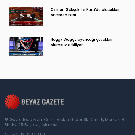
Osman Gökçek, İyi Parti'de olacakları
önceden bildi...
Huggy Wuggy oyuncağı çocukları
olumsuz etkiliyor
Gayrettepe Mah. Cemil Arslan Güder Sk. Otim İş Merkezi B
Blk. No:25 Beşiktaş İstanbul
+90 212 333 33 00