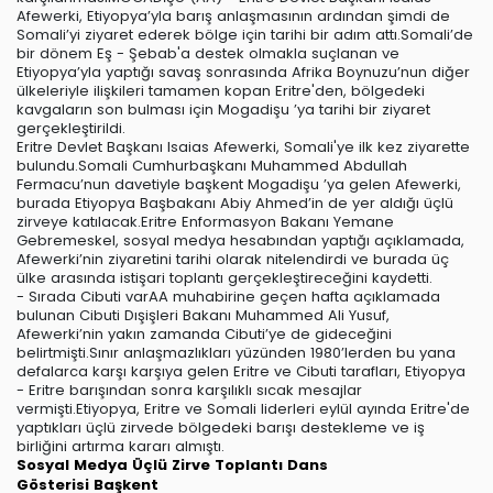
Afewerki, Etiyopya’yla barış anlaşmasının ardından şimdi de
Somali’yi ziyaret ederek bölge için tarihi bir adım attı.Somali’de
bir dönem Eş - Şebab'a destek olmakla suçlanan ve
Etiyopya’yla yaptığı savaş sonrasında Afrika Boynuzu’nun diğer
ülkeleriyle ilişkileri tamamen kopan Eritre'den, bölgedeki
kavgaların son bulması için Mogadişu ’ya tarihi bir ziyaret
gerçekleştirildi.
Eritre Devlet Başkanı Isaias Afewerki, Somali'ye ilk kez ziyarette
bulundu.Somali Cumhurbaşkanı Muhammed Abdullah
Fermacu’nun davetiyle başkent Mogadişu ’ya gelen Afewerki,
burada Etiyopya Başbakanı Abiy Ahmed’in de yer aldığı üçlü
zirveye katılacak.Eritre Enformasyon Bakanı Yemane
Gebremeskel, sosyal medya hesabından yaptığı açıklamada,
Afewerki’nin ziyaretini tarihi olarak nitelendirdi ve burada üç
ülke arasında istişari toplantı gerçekleştireceğini kaydetti.
- Sırada Cibuti varAA muhabirine geçen hafta açıklamada
bulunan Cibuti Dışişleri Bakanı Muhammed Ali Yusuf,
Afewerki’nin yakın zamanda Cibuti’ye de gideceğini
belirtmişti.Sınır anlaşmazlıkları yüzünden 1980’lerden bu yana
defalarca karşı karşıya gelen Eritre ve Cibuti tarafları, Etiyopya
- Eritre barışından sonra karşılıklı sıcak mesajlar
vermişti.Etiyopya, Eritre ve Somali liderleri eylül ayında Eritre'de
yaptıkları üçlü zirvede bölgedeki barışı destekleme ve iş
birliğini artırma kararı almıştı.
Sosyal Medya
Üçlü Zirve
Toplantı
Dans
Gösterisi
Başkent