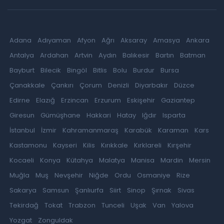
Adana
Adıyaman
Afyon
Ağrı
Aksaray
Amasya
Ankara
Antalya
Ardahan
Artvin
Aydın
Balıkesir
Bartın
Batman
Bayburt
Bilecik
Bingöl
Bitlis
Bolu
Burdur
Bursa
Çanakkale
Çankırı
Çorum
Denizli
Diyarbakır
Düzce
Edirne
Elazığ
Erzincan
Erzurum
Eskişehir
Gaziantep
Giresun
Gümüşhane
Hakkari
Hatay
Iğdır
Isparta
İstanbul
İzmir
Kahramanmaraş
Karabük
Karaman
Kars
Kastamonu
Kayseri
Kilis
Kırıkkale
Kırklareli
Kırşehir
Kocaeli
Konya
Kütahya
Malatya
Manisa
Mardin
Mersin
Muğla
Muş
Nevşehir
Niğde
Ordu
Osmaniye
Rize
Sakarya
Samsun
Şanlıurfa
Siirt
Sinop
Şırnak
Sivas
Tekirdağ
Tokat
Trabzon
Tunceli
Uşak
Van
Yalova
Yozgat
Zonguldak