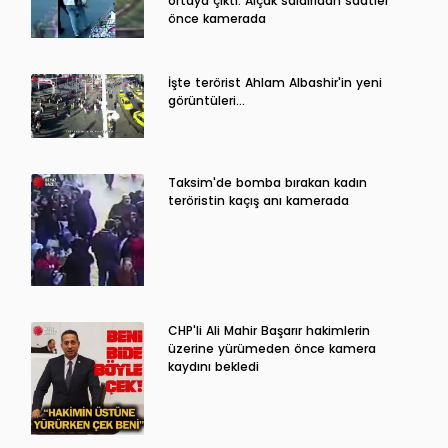
ortaya çıktı: Alçak saldırıdan saatler
önce kamerada
İşte terörist Ahlam Albashir'in yeni
görüntüleri…
Taksim'de bomba bırakan kadın
teröristin kaçış anı kamerada
CHP'li Ali Mahir Başarır hakimlerin
üzerine yürümeden önce kamera
kaydını bekledi