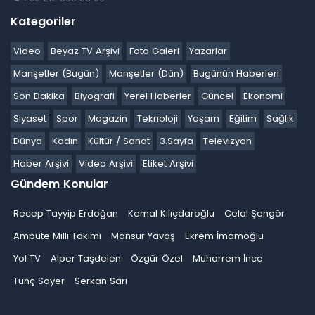
Kategoriler
Video
Beyaz TV Arşivi
Foto Galeri
Yazarlar
Manşetler (Bugün)
Manşetler (Dün)
Bugünün Haberleri
Son Dakika
Biyografi
Yerel Haberler
Güncel
Ekonomi
Siyaset
Spor
Magazin
Teknoloji
Yaşam
Eğitim
Sağlık
Dünya
Kadın
Kültür / Sanat
3.Sayfa
Televizyon
Haber Arşivi
Video Arşivi
Etiket Arşivi
Gündem Konular
Recep Tayyip Erdoğan
Kemal Kılıçdaroğlu
Celal Şengör
Ampute Milli Takımı
Mansur Yavaş
Ekrem İmamoğlu
Yol TV
Alper Taşdelen
Özgür Özel
Muharrem İnce
Tunç Soyer
Serkan Sarı