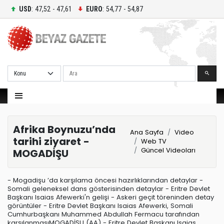
USD
: 47,52 - 47,61
EURO
: 54,77 - 54,87
Ara
Afrika Boynuzu’nda
Ana Sayfa
Video
tarihi ziyaret -
Web TV
Güncel Videoları
MOGADİŞU
- Mogadişu ’da karşılama öncesi hazırlıklarından detaylar -
Somali geleneksel dans gösterisinden detaylar - Eritre Devlet
Başkanı Isaias Afewerki'n gelişi - Askeri geçit töreninden detay
görüntüler - Eritre Devlet Başkanı Isaias Afewerki, Somali
Cumhurbaşkanı Muhammed Abdullah Fermacu tarafından
karşılanmasıMOGADİŞU (AA) - Eritre Devlet Başkanı Isaias