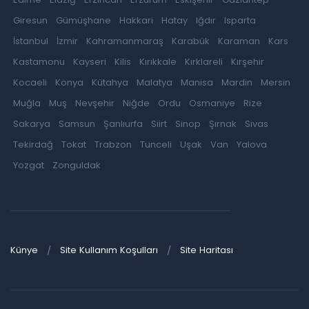
Giresun
Gümüşhane
Hakkari
Hatay
Iğdır
Isparta
İstanbul
İzmir
Kahramanmaraş
Karabük
Karaman
Kars
Kastamonu
Kayseri
Kilis
Kırıkkale
Kırklareli
Kırşehir
Kocaeli
Konya
Kütahya
Malatya
Manisa
Mardin
Mersin
Muğla
Muş
Nevşehir
Niğde
Ordu
Osmaniye
Rize
Sakarya
Samsun
Şanlıurfa
Siirt
Sinop
Şırnak
Sivas
Tekirdağ
Tokat
Trabzon
Tunceli
Uşak
Van
Yalova
Yozgat
Zonguldak
Künye
Site Kullanım Koşulları
Site Haritası