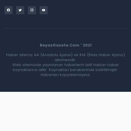
BeyazGazete.Com ' 2021
Haber sitemiz AA (Anadolu Ajansı) ve İHA (İhlas Haber Ajansı)
abonesidir.
Web sitemizde yayınlanan haberlerin telif hakları haber
kaynaklarına aittir. Kaynakları beraberinde belirtilmiştir.
Haberleri kopyalamayınız.