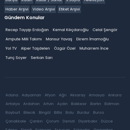
Haber Arşivi
Video Arşivi
Etiket Arşivi
Gündem Konular
Recep Tayyip Erdoğan
Kemal Kılıçdaroğlu
Celal Şengör
Ampute Milli Takımı
Mansur Yavaş
Ekrem İmamoğlu
Yol TV
Alper Taşdelen
Özgür Özel
Muharrem İnce
Tunç Soyer
Serkan Sarı
Adana
Adıyaman
Afyon
Ağrı
Aksaray
Amasya
Ankara
Antalya
Ardahan
Artvin
Aydın
Balıkesir
Bartın
Batman
Bayburt
Bilecik
Bingöl
Bitlis
Bolu
Burdur
Bursa
Çanakkale
Çankırı
Çorum
Denizli
Diyarbakır
Düzce
Edirne
Elazığ
Erzincan
Erzurum
Eskişehir
Gaziantep