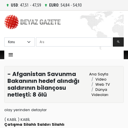
USD
: 47,51 - 47,59
EURO
: 54,84 - 54,93
Ara
- Afganistan Savunma
Ana Sayfa
Video
Bakanının hedef alındığı
Web TV
saldırının bilançosu
Dünya
netleşti: 8 ölü
Videoları
olay yerinden detaylar
( KABİL ) KABİL
Çatışma
Silahlı Saldırı
Silahlı