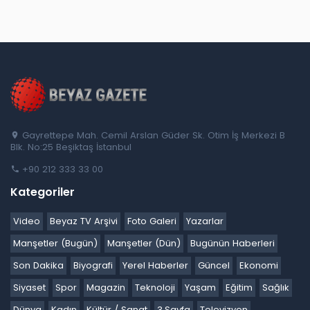
Gayrettepe Mah. Cemil Arslan Güder Sk. Otim İş Merkezi B
Blk. No:25 Beşiktaş İstanbul
+90 212 333 33 00
Kategoriler
Video
Beyaz TV Arşivi
Foto Galeri
Yazarlar
Manşetler (Bugün)
Manşetler (Dün)
Bugünün Haberleri
Son Dakika
Biyografi
Yerel Haberler
Güncel
Ekonomi
Siyaset
Spor
Magazin
Teknoloji
Yaşam
Eğitim
Sağlık
Dünya
Kadın
Kültür / Sanat
3.Sayfa
Televizyon