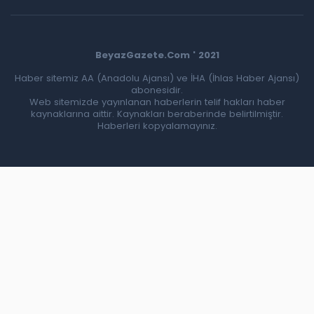
BeyazGazete.Com ' 2021
Haber sitemiz AA (Anadolu Ajansı) ve İHA (İhlas Haber Ajansı)
abonesidir.
Web sitemizde yayınlanan haberlerin telif hakları haber
kaynaklarına aittir. Kaynakları beraberinde belirtilmiştir.
Haberleri kopyalamayınız.