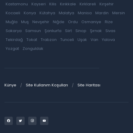
Kastamonu
Kayseri
Kilis
Kırıkkale
Kırklareli
Kırşehir
Kocaeli
Konya
Kütahya
Malatya
Manisa
Mardin
Mersin
Muğla
Muş
Nevşehir
Niğde
Ordu
Osmaniye
Rize
Sakarya
Samsun
Şanlıurfa
Siirt
Sinop
Şırnak
Sivas
Tekirdağ
Tokat
Trabzon
Tunceli
Uşak
Van
Yalova
Yozgat
Zonguldak
Künye
Site Kullanım Koşulları
Site Haritası