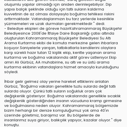
oluşumlu yapılar olmadığı için aniden derinleşebiliyor. Dip
yapısı balçık şeklinde olduğu için tatlı suların kaldırma
kuvvetinin de az olması dolayısıyla boğulma tehlikesi riskini
arttırmaktadır. Vatandaşlarımızın bu tarz yerlerde kesinlikle
yüzmemeleri ve uzak durmaları gerekmektedir." dedi.
- Belediye ekipleri de göreve hazırKahramanmaraş Büyükşehir
Belediyesince 2008'de İtfaiye Daire Başkanlığı çatısı altında
oluşturulan Kahramanmaraş Büyükşehir Belediyesi Su Altı
Arama Kurtarma ekibi de komuta merkezine gelen ihbarlara
koşuyor.Saniyelerle yarışan, tatbikatlarla kendilerini olaylara
karşı sürekli hazır tutan 12 kişilik ekip, kentte yaşanan arama
kurtarma ve boğulma vakalarında aktif görev üstleniyor.Ekip
amiri Ali Gürbüz, AA muhabirine, su altı ve su üstü arama
kurtarma ekibinin vatandaşlara hizmet amacıyla kurulduğunu
söyledi.
İhbar gelir gelmez olay yerine hareket ettiklerini anlatan
Gürbüz, "Boğulma vakaları genellikle tuzlu sularda değil tatlı
sularda oluyor. Çünkü tatlı suların soğukluk oranı çok
değişkenlik gösteriyor. Boğulma vakalarında genellikle sıcaklık
değişkenlik gösterdiğinden insanın vücuduna kramp girmesine
ve boğulmasına neden oluyor. Kahramanmaraş bölgemizde
bizim herhangi bir denize komşuluğumuz yok ama 40'ın
üzerinde göletimiz, barajımız var. Bu bölgelerde de
insanlarımız suya giriyor, balıkçılık yapıyor, kazalar oluyor." diye
konuştu.