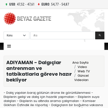
USD
: 47,52 - 47,61
EURO
: 54,77 - 54,87
Ara
ADIYAMAN - Dalgıçlar
Ana Sayfa
Video
antrenman ve
Web TV
tatbikatlarla göreve hazır
Güncel
bekliyor
Videoları
- Dalış yapılan baraj gölünün drone ile görüntülenmesi -
Ekiplerin gelişi ve dalış için hazırlık yapmaları - Ekiplerin suya
dalışları - Ekiplerin su altında arama çalışmaları - Komiser
Gökhan Özfındık ile röportaj - Dalgıçların bir boğulma vakasna