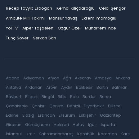
Recep Tayyip Erdoğan
Kemal Kılıçdaroğlu
Celal Şengör
Ampute Milli Takımı
Mansur Yavaş
Ekrem İmamoğlu
Yol TV
Alper Taşdelen
Özgür Özel
Muharrem İnce
Tunç Soyer
Serkan Sarı
Adana
Adıyaman
Afyon
Ağrı
Aksaray
Amasya
Ankara
Antalya
Ardahan
Artvin
Aydın
Balıkesir
Bartın
Batman
Bayburt
Bilecik
Bingöl
Bitlis
Bolu
Burdur
Bursa
Çanakkale
Çankırı
Çorum
Denizli
Diyarbakır
Düzce
Edirne
Elazığ
Erzincan
Erzurum
Eskişehir
Gaziantep
Giresun
Gümüşhane
Hakkari
Hatay
Iğdır
Isparta
İstanbul
İzmir
Kahramanmaraş
Karabük
Karaman
Kars