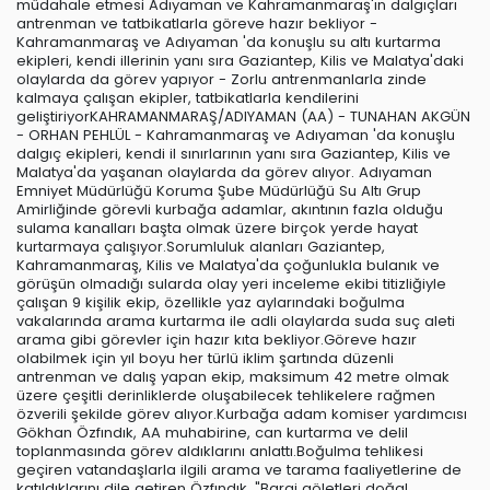
müdahale etmesi Adıyaman ve Kahramanmaraş'ın dalgıçları
antrenman ve tatbikatlarla göreve hazır bekliyor -
Kahramanmaraş ve Adıyaman 'da konuşlu su altı kurtarma
ekipleri, kendi illerinin yanı sıra Gaziantep, Kilis ve Malatya'daki
olaylarda da görev yapıyor - Zorlu antrenmanlarla zinde
kalmaya çalışan ekipler, tatbikatlarla kendilerini
geliştiriyorKAHRAMANMARAŞ/ADIYAMAN (AA) - TUNAHAN AKGÜN
- ORHAN PEHLÜL - Kahramanmaraş ve Adıyaman 'da konuşlu
dalgıç ekipleri, kendi il sınırlarının yanı sıra Gaziantep, Kilis ve
Malatya'da yaşanan olaylarda da görev alıyor. Adıyaman
Emniyet Müdürlüğü Koruma Şube Müdürlüğü Su Altı Grup
Amirliğinde görevli kurbağa adamlar, akıntının fazla olduğu
sulama kanalları başta olmak üzere birçok yerde hayat
kurtarmaya çalışıyor.Sorumluluk alanları Gaziantep,
Kahramanmaraş, Kilis ve Malatya'da çoğunlukla bulanık ve
görüşün olmadığı sularda olay yeri inceleme ekibi titizliğiyle
çalışan 9 kişilik ekip, özellikle yaz aylarındaki boğulma
vakalarında arama kurtarma ile adli olaylarda suda suç aleti
arama gibi görevler için hazır kıta bekliyor.Göreve hazır
olabilmek için yıl boyu her türlü iklim şartında düzenli
antrenman ve dalış yapan ekip, maksimum 42 metre olmak
üzere çeşitli derinliklerde oluşabilecek tehlikelere rağmen
özverili şekilde görev alıyor.Kurbağa adam komiser yardımcısı
Gökhan Özfındık, AA muhabirine, can kurtarma ve delil
toplanmasında görev aldıklarını anlattı.Boğulma tehlikesi
geçiren vatandaşlarla ilgili arama ve tarama faaliyetlerine de
katıldıklarını dile getiren Özfındık, "Baraj göletleri doğal