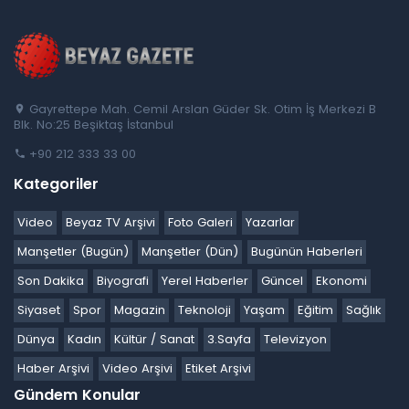
Gayrettepe Mah. Cemil Arslan Güder Sk. Otim İş Merkezi B
Blk. No:25 Beşiktaş İstanbul
+90 212 333 33 00
Kategoriler
Video
Beyaz TV Arşivi
Foto Galeri
Yazarlar
Manşetler (Bugün)
Manşetler (Dün)
Bugünün Haberleri
Son Dakika
Biyografi
Yerel Haberler
Güncel
Ekonomi
Siyaset
Spor
Magazin
Teknoloji
Yaşam
Eğitim
Sağlık
Dünya
Kadın
Kültür / Sanat
3.Sayfa
Televizyon
Haber Arşivi
Video Arşivi
Etiket Arşivi
Gündem Konular