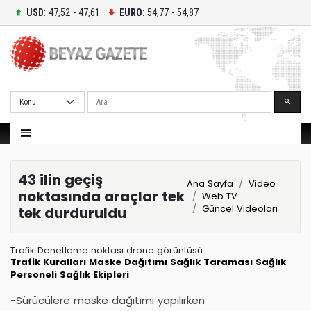
USD
: 47,52 - 47,61
EURO
: 54,77 - 54,87
Ara
43 ilin geçiş
Ana Sayfa
Video
noktasında araçlar tek
Web TV
Güncel Videoları
tek durduruldu
Trafik Denetleme noktası drone görüntüsü
Trafik Kuralları
Maske Dağıtımı
Sağlık Taraması
Sağlık
Personeli
Sağlık Ekipleri
-Sürücülere maske dağıtımı yapılırken