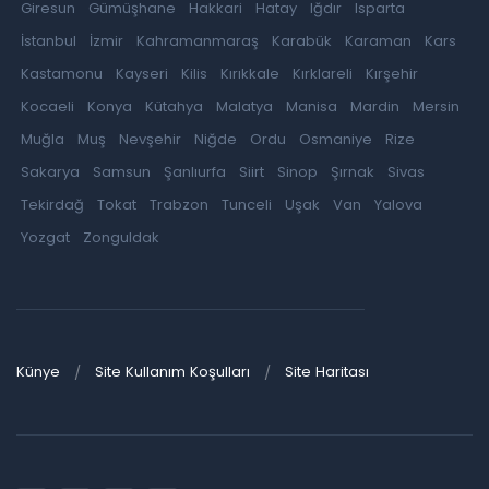
Giresun
Gümüşhane
Hakkari
Hatay
Iğdır
Isparta
İstanbul
İzmir
Kahramanmaraş
Karabük
Karaman
Kars
Kastamonu
Kayseri
Kilis
Kırıkkale
Kırklareli
Kırşehir
Kocaeli
Konya
Kütahya
Malatya
Manisa
Mardin
Mersin
Muğla
Muş
Nevşehir
Niğde
Ordu
Osmaniye
Rize
Sakarya
Samsun
Şanlıurfa
Siirt
Sinop
Şırnak
Sivas
Tekirdağ
Tokat
Trabzon
Tunceli
Uşak
Van
Yalova
Yozgat
Zonguldak
Künye
Site Kullanım Koşulları
Site Haritası