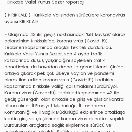
-Kırıkkale Valisi Yunus Sezer röportajı
( KIRIKKALE )- Kırıkkale Valisinden sürücülere koronavirüs
uyarısı KIRIKKALE
- Ulaşımda 43 ilin geçiş noktasındaki ’kilit kavşak’ olarak
adlandırılan Kırıkkale’de, korona virüs (Covid-19)
tedbirleri kapsamında araçlar tek tek durduruldu.
Kırıkkale Valisi Yunus Sezer, son 4 ayda trafik
kazalarında düşüş yaşandığını söylerken trafik
denetimleri de havadan drone ile görüntülendi. Çin’de
ortaya çıkarak pek çok ülkeye yayılan ve pandemi
olarak ilan edilen korona virüs (Covid-19) tedbirleri
kapsamında Kırıkkale Valiliği çalışmalarını sürdürüyor.
Korona virüs (Covid-19) tedbirleri kapsamında 43 ilin
geçiş güzergahı olan Kırıkkale'de giriş ve çıkışlar kontrol
altına alındı. İl Emniyet Müdürlüğü, İl Jandarma
Komutanlığı ve İl Sağlık Müdürlüğü ekiplerince ortaklaşa
kentin giriş ve çıkışlarında korona virüs denetimi yapıldı.
Durdurulan araçlarda sağlık ekiplerince sürücü ve
yolcuların ateşi ölçüldü. Sağlık ekipleri sürücülere ve