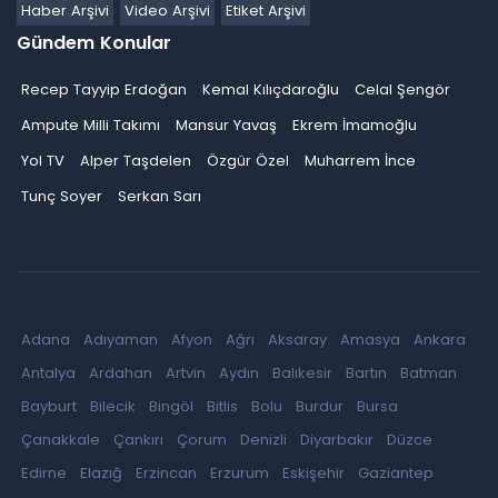
Haber Arşivi
Video Arşivi
Etiket Arşivi
Gündem Konular
Recep Tayyip Erdoğan
Kemal Kılıçdaroğlu
Celal Şengör
Ampute Milli Takımı
Mansur Yavaş
Ekrem İmamoğlu
Yol TV
Alper Taşdelen
Özgür Özel
Muharrem İnce
Tunç Soyer
Serkan Sarı
Adana
Adıyaman
Afyon
Ağrı
Aksaray
Amasya
Ankara
Antalya
Ardahan
Artvin
Aydın
Balıkesir
Bartın
Batman
Bayburt
Bilecik
Bingöl
Bitlis
Bolu
Burdur
Bursa
Çanakkale
Çankırı
Çorum
Denizli
Diyarbakır
Düzce
Edirne
Elazığ
Erzincan
Erzurum
Eskişehir
Gaziantep