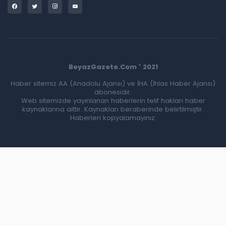
BeyazGazete.Com ' 2021
Haber sitemiz AA (Anadolu Ajansı) ve İHA (İhlas Haber Ajansı)
abonesidir.
Web sitemizde yayınlanan haberlerin telif hakları haber
kaynaklarına aittir. Kaynakları beraberinde belirtilmiştir.
Haberleri kopyalamayınız.