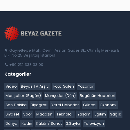
Gayrettepe Mah. Cemil Arslan Güder Sk. Otim İş Merkezi B
Blk. No:25 Beşiktaş İstanbul
+90 212 333 33 00
Kategoriler
Video
Beyaz TV Arşivi
Foto Galeri
Yazarlar
Manşetler (Bugün)
Manşetler (Dün)
Bugünün Haberleri
Son Dakika
Biyografi
Yerel Haberler
Güncel
Ekonomi
Siyaset
Spor
Magazin
Teknoloji
Yaşam
Eğitim
Sağlık
Dünya
Kadın
Kültür / Sanat
3.Sayfa
Televizyon