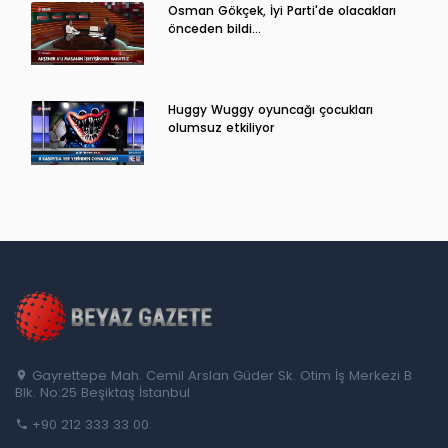
Osman Gökçek, İyi Parti'de olacakları
önceden bildi...
Huggy Wuggy oyuncağı çocukları
olumsuz etkiliyor
Gayrettepe Mah. Cemil Arslan Güder Sk. Otim İş Merkezi B
Blk. No:25 Beşiktaş İstanbul
+90 212 333 33 00