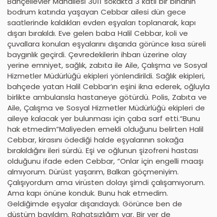
Bahçelievler Mahallesi 3011 sokakta 3 katlı bir binanın
bodrum katında yaşayan Cebbar ailesi dün gece
saatlerinde kaldıkları evden eşyaları toplanarak, kapı
dışarı bırakıldı. Eve gelen baba Halil Cebbar, koli ve
çuvallara konulan eşyalarını dışarıda görünce kısa süreli
baygınlık geçirdi. Çevredekilerin ihbarı üzerine olay
yerine emniyet, sağlık, zabıta ile Aile, Çalışma ve Sosyal
Hizmetler Müdürlüğü ekipleri yönlendirildi. Sağlık ekipleri,
bahçede yatan Halil Cebbar’ın eşini ikna ederek, oğluyla
birlikte ambulansla hastaneye götürdü. Polis, Zabıta ve
Aile, Çalışma ve Sosyal Hizmetler Müdürlüğü ekipleri de
aileye kalacak yer bulunması için çaba sarf etti.“Bunu
hak etmedim”Maliyeden emekli olduğunu belirten Halil
Cebbar, kirasını ödediği halde eşyalarının sokağa
bırakıldığını ileri sürdü. Eşi ve oğlunun şizofreni hastası
olduğunu ifade eden Cebbar, “Onlar için engelli maaşı
almıyorum. Dürüst yaşarım, Balkan göçmeniyim.
Çalışıyordum ama virüsten dolayı şimdi çalışamıyorum.
Ama kapı önüne konduk. Bunu hak etmedim.
Geldiğimde eşyalar dışarıdaydı. Görünce ben de
düştüm bayıldım. Rahatsızlığım var. Bir yer de