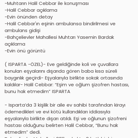
-Muhtarın Halil Cebbar ile konuşması
-Halil Cebbar açıklama
-Evin önünden detay
-Halil Cebbar'ın eşinin ambulansa bindirilmesi ve
ambulans gidişi
-Bahçelievler Mahallesi Muhtarı Yasemin Bardak
açıklama
-Evin önü görüntü
( ISPARTA -ÖZEL)- Eve geldiğinde koli ve çuvallara
konulan eşyalarını dışarıda gören baba kısa süreli
baygınlık geçirdi- Eşyalarıyla birlikte sokak ortasında
kaldılar- Halil Cebbar: “Eşim ve oğlum şizofren hastası,
bunu hak etmedim” ISPARTA
- Isparta’da 3 kişilik bir aile ev sahibi tarafından kirayı
ödemedikleri ve evi kötü kullandıkları iddiasıyla
eşyalarıyla birlikte dışarı atıldı. Eşi ve oğlunun şizofreni
hastası olduğunu belirten Halil Cebbar, “Bunu hak
etmedim” dedi.