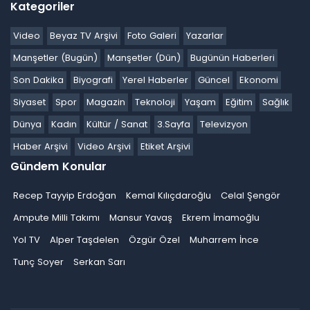
Kategoriler
Video
Beyaz TV Arşivi
Foto Galeri
Yazarlar
Manşetler (Bugün)
Manşetler (Dün)
Bugünün Haberleri
Son Dakika
Biyografi
Yerel Haberler
Güncel
Ekonomi
Siyaset
Spor
Magazin
Teknoloji
Yaşam
Eğitim
Sağlık
Dünya
Kadın
Kültür / Sanat
3.Sayfa
Televizyon
Haber Arşivi
Video Arşivi
Etiket Arşivi
Gündem Konular
Recep Tayyip Erdoğan
Kemal Kılıçdaroğlu
Celal Şengör
Ampute Milli Takımı
Mansur Yavaş
Ekrem İmamoğlu
Yol TV
Alper Taşdelen
Özgür Özel
Muharrem İnce
Tunç Soyer
Serkan Sarı