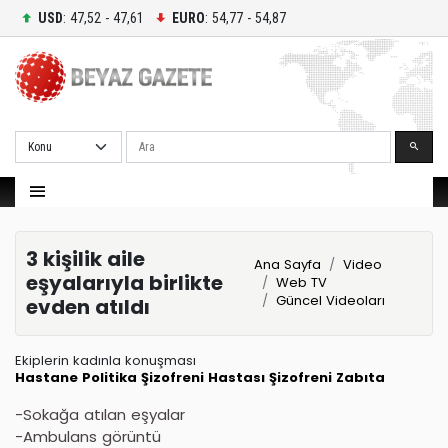
USD
: 47,52 - 47,61
EURO
: 54,77 - 54,87
Ara
3 kişilik aile
Ana Sayfa
Video
eşyalarıyla birlikte
Web TV
Güncel Videoları
evden atıldı
Ekiplerin kadınla konuşması
Hastane
Politika
Şizofreni Hastası
Şizofreni
Zabıta
-Sokağa atılan eşyalar
-Ambulans görüntü