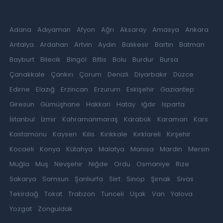
Adana
Adıyaman
Afyon
Ağrı
Aksaray
Amasya
Ankara
Antalya
Ardahan
Artvin
Aydın
Balıkesir
Bartın
Batman
Bayburt
Bilecik
Bingöl
Bitlis
Bolu
Burdur
Bursa
Çanakkale
Çankırı
Çorum
Denizli
Diyarbakır
Düzce
Edirne
Elazığ
Erzincan
Erzurum
Eskişehir
Gaziantep
Giresun
Gümüşhane
Hakkari
Hatay
Iğdır
Isparta
İstanbul
İzmir
Kahramanmaraş
Karabük
Karaman
Kars
Kastamonu
Kayseri
Kilis
Kırıkkale
Kırklareli
Kırşehir
Kocaeli
Konya
Kütahya
Malatya
Manisa
Mardin
Mersin
Muğla
Muş
Nevşehir
Niğde
Ordu
Osmaniye
Rize
Sakarya
Samsun
Şanlıurfa
Siirt
Sinop
Şırnak
Sivas
Tekirdağ
Tokat
Trabzon
Tunceli
Uşak
Van
Yalova
Yozgat
Zonguldak