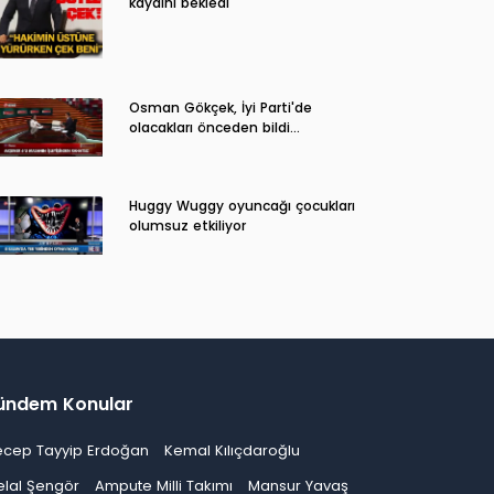
kaydını bekledi
Osman Gökçek, İyi Parti'de
olacakları önceden bildi...
Huggy Wuggy oyuncağı çocukları
olumsuz etkiliyor
ündem Konular
ecep Tayyip Erdoğan
Kemal Kılıçdaroğlu
elal Şengör
Ampute Milli Takımı
Mansur Yavaş