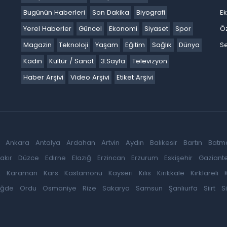
Bugünün Haberleri
Son Dakika
Biyografi
E
Yerel Haberler
Güncel
Ekonomi
Siyaset
Spor
Ö
Magazin
Teknoloji
Yaşam
Eğitim
Sağlık
Dünya
Se
Kadın
Kültür / Sanat
3.Sayfa
Televizyon
Haber Arşivi
Video Arşivi
Etiket Arşivi
Ankara
Antalya
Ardahan
Artvin
Aydın
Balıkesir
Bartın
Batm
akır
Düzce
Edirne
Elazığ
Erzincan
Erzurum
Eskişehir
Gaziant
k
Karaman
Kars
Kastamonu
Kayseri
Kilis
Kırıkkale
Kırklareli
iğde
Ordu
Osmaniye
Rize
Sakarya
Samsun
Şanlıurfa
Siirt
S