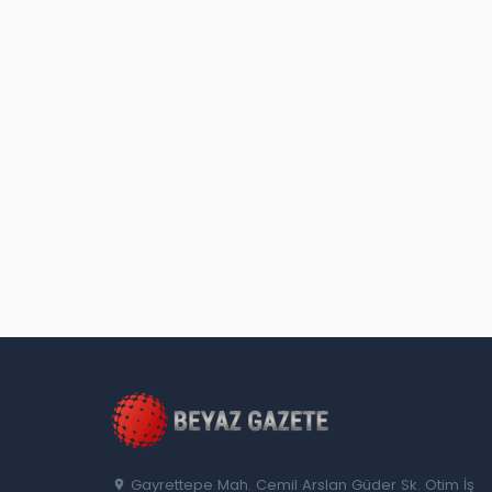
Gayrettepe Mah. Cemil Arslan Güder Sk. Otim İş