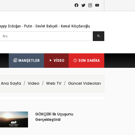
ayyip Erdoğan
-
Putin
-
Devlet Bahçeli
-
Kemal Kılıçdaroğlu
Ara
MANŞETLER
VİDEO
SON DAKİKA
Ana Sayfa
Video
Web TV
Güncel Videoları
GÖKÇERİ İlk Uçuşunu
Gerçekleştirdi