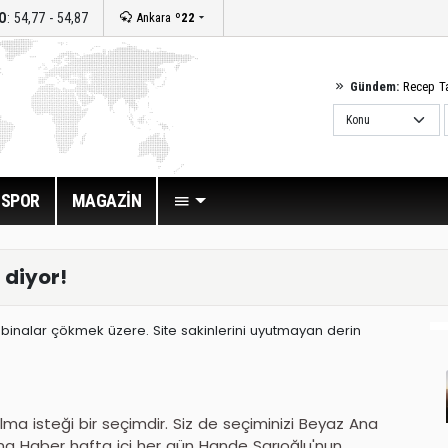
O
: 54,77 - 54,87
Ankara
º22
Gündem:
Recep T
SPOR
MAGAZİN
 diyor!
binalar çökmek üzere. Site sakinlerini uyutmayan derin
ma isteği bir seçimdir. Siz de seçiminizi Beyaz Ana
na Haber hafta içi her gün Hande Sarıoğlu'nun