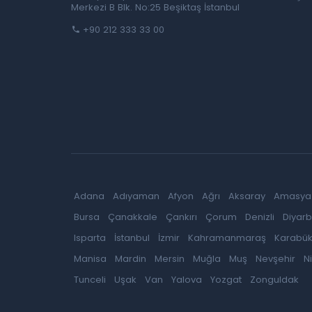
Merkezi B Blk. No:25 Beşiktaş İstanbul
+90 212 333 33 00
Adana
Adıyaman
Afyon
Ağrı
Aksaray
Amasya
Bursa
Çanakkale
Çankırı
Çorum
Denizli
Diyarb
Isparta
İstanbul
İzmir
Kahramanmaraş
Karabü
Manisa
Mardin
Mersin
Muğla
Muş
Nevşehir
N
Tunceli
Uşak
Van
Yalova
Yozgat
Zonguldak