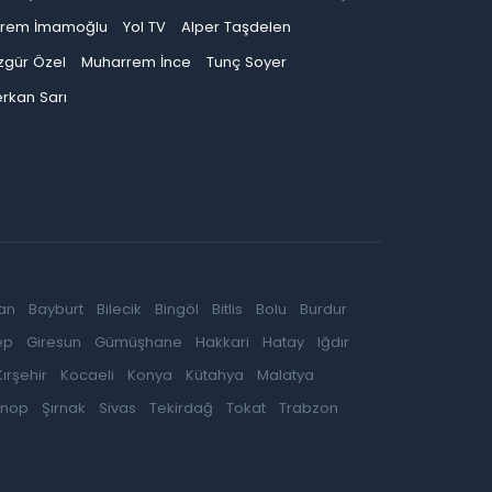
krem İmamoğlu
Yol TV
Alper Taşdelen
zgür Özel
Muharrem İnce
Tunç Soyer
rkan Sarı
an
Bayburt
Bilecik
Bingöl
Bitlis
Bolu
Burdur
ep
Giresun
Gümüşhane
Hakkari
Hatay
Iğdır
Kırşehir
Kocaeli
Konya
Kütahya
Malatya
inop
Şırnak
Sivas
Tekirdağ
Tokat
Trabzon