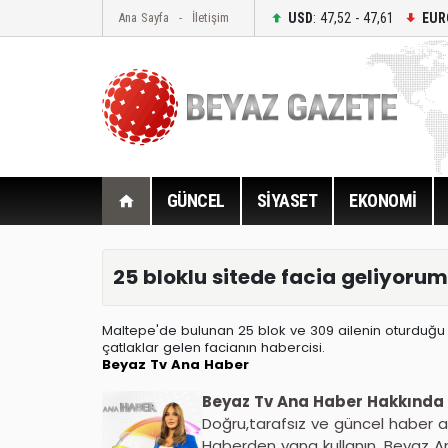
USD
: 47,52 - 47,61
EUR
Ana Sayfa
İletişim
GÜNCEL
SİYASET
EKONOMİ
25 bloklu sitede facia geliyorum
Maltepe'de bulunan 25 blok ve 309 ailenin oturduğu 
çatlaklar gelen facianın habercisi.
Beyaz Tv Ana Haber
Beyaz Tv Ana Haber Hakkında
Doğru,tarafsız ve güncel haber al
Haberden yana kullanın. Beyaz A