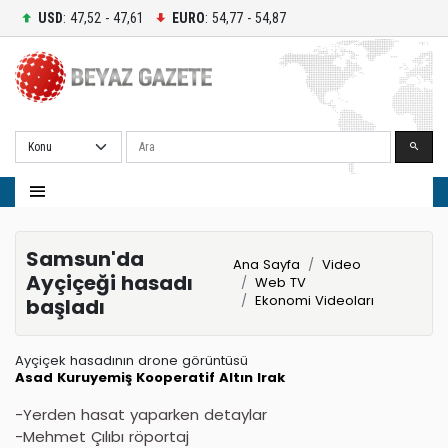
USD
: 47,52 - 47,61
EURO
: 54,77 - 54,87
Ara
Samsun'da
Ana Sayfa
Video
Ayçiçeği hasadı
Web TV
Ekonomi Videoları
başladı
Ayçiçek hasadının drone görüntüsü
Asad
Kuruyemiş
Kooperatif
Altın
Irak
-Yerden hasat yaparken detaylar
-Mehmet Çılıbı röportaj