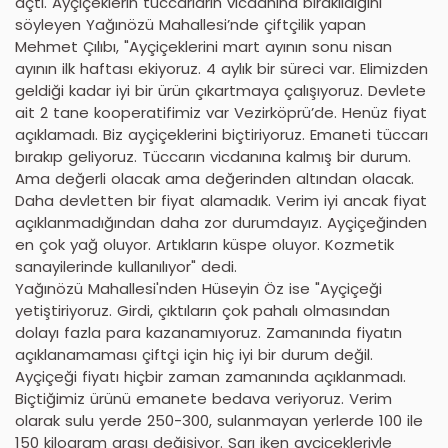
açtı. Ayçiçeklerin tüccarların vicdanına bırakıldığını
söyleyen Yağınözü Mahallesi’nde çiftçilik yapan
Mehmet Çılıbı, "Ayçiçeklerini mart ayının sonu nisan
ayının ilk haftası ekiyoruz. 4 aylık bir süreci var. Elimizden
geldiği kadar iyi bir ürün çıkartmaya çalışıyoruz. Devlete
ait 2 tane kooperatifimiz var Vezirköprü’de. Henüz fiyat
açıklamadı. Biz ayçiçeklerini biçtiriyoruz. Emaneti tüccarı
bırakıp geliyoruz. Tüccarın vicdanına kalmış bir durum.
Ama değerli olacak ama değerinden altından olacak.
Daha devletten bir fiyat alamadık. Verim iyi ancak fiyat
açıklanmadığından daha zor durumdayız. Ayçiçeğinden
en çok yağ oluyor. Artıkların küspe oluyor. Kozmetik
sanayilerinde kullanılıyor" dedi.
Yağınözü Mahallesi'nden Hüseyin Öz ise "Ayçiçeği
yetiştiriyoruz. Girdi, çıktıların çok pahalı olmasından
dolayı fazla para kazanamıyoruz. Zamanında fiyatın
açıklanamaması çiftçi için hiç iyi bir durum değil.
Ayçiçeği fiyatı hiçbir zaman zamanında açıklanmadı.
Biçtiğimiz ürünü emanete bedava veriyoruz. Verim
olarak sulu yerde 250-300, sulanmayan yerlerde 100 ile
150 kilogram arası değişiyor. Sarı iken ayçiçekleriyle