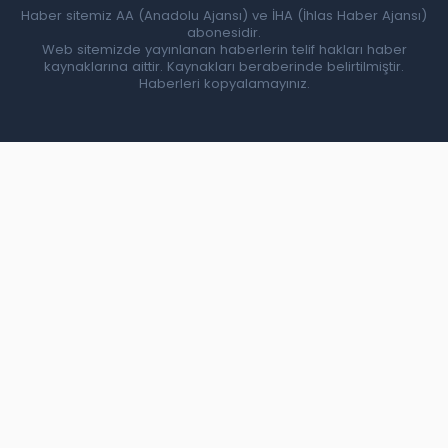
Haber sitemiz AA (Anadolu Ajansı) ve İHA (İhlas Haber Ajansı)
abonesidir.
Web sitemizde yayınlanan haberlerin telif hakları haber
kaynaklarına aittir. Kaynakları beraberinde belirtilmiştir.
Haberleri kopyalamayınız.