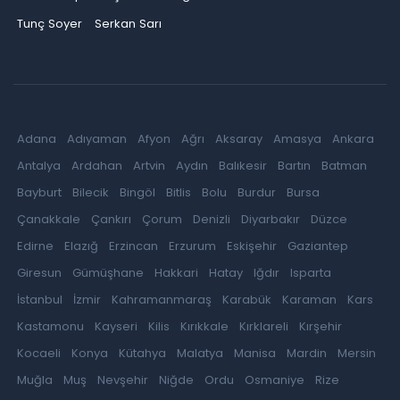
Tunç Soyer
Serkan Sarı
Adana
Adıyaman
Afyon
Ağrı
Aksaray
Amasya
Ankara
Antalya
Ardahan
Artvin
Aydın
Balıkesir
Bartın
Batman
Bayburt
Bilecik
Bingöl
Bitlis
Bolu
Burdur
Bursa
Çanakkale
Çankırı
Çorum
Denizli
Diyarbakır
Düzce
Edirne
Elazığ
Erzincan
Erzurum
Eskişehir
Gaziantep
Giresun
Gümüşhane
Hakkari
Hatay
Iğdır
Isparta
İstanbul
İzmir
Kahramanmaraş
Karabük
Karaman
Kars
Kastamonu
Kayseri
Kilis
Kırıkkale
Kırklareli
Kırşehir
Kocaeli
Konya
Kütahya
Malatya
Manisa
Mardin
Mersin
Muğla
Muş
Nevşehir
Niğde
Ordu
Osmaniye
Rize