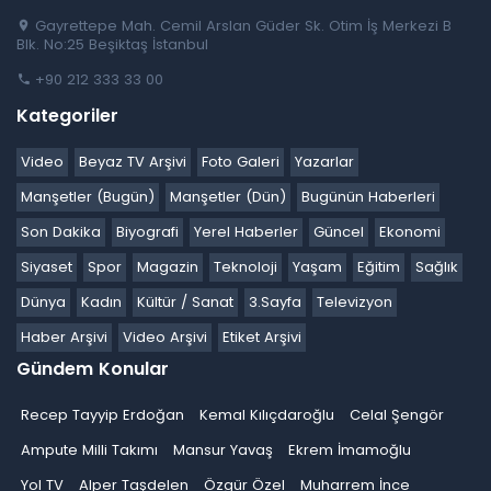
Gayrettepe Mah. Cemil Arslan Güder Sk. Otim İş Merkezi B
Blk. No:25 Beşiktaş İstanbul
+90 212 333 33 00
Kategoriler
Video
Beyaz TV Arşivi
Foto Galeri
Yazarlar
Manşetler (Bugün)
Manşetler (Dün)
Bugünün Haberleri
Son Dakika
Biyografi
Yerel Haberler
Güncel
Ekonomi
Siyaset
Spor
Magazin
Teknoloji
Yaşam
Eğitim
Sağlık
Dünya
Kadın
Kültür / Sanat
3.Sayfa
Televizyon
Haber Arşivi
Video Arşivi
Etiket Arşivi
Gündem Konular
Recep Tayyip Erdoğan
Kemal Kılıçdaroğlu
Celal Şengör
Ampute Milli Takımı
Mansur Yavaş
Ekrem İmamoğlu
Yol TV
Alper Taşdelen
Özgür Özel
Muharrem İnce