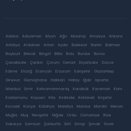
Adana
Adıyaman
Afyon
Ağrı
Aksaray
Amasya
Ankara
Antalya
Ardahan
Artvin
Aydın
Balıkesir
Bartın
Batman
Bayburt
Bilecik
Bingöl
Bitlis
Bolu
Burdur
Bursa
Çanakkale
Çankırı
Çorum
Denizli
Diyarbakır
Düzce
Edirne
Elazığ
Erzincan
Erzurum
Eskişehir
Gaziantep
Giresun
Gümüşhane
Hakkari
Hatay
Iğdır
Isparta
İstanbul
İzmir
Kahramanmaraş
Karabük
Karaman
Kars
Kastamonu
Kayseri
Kilis
Kırıkkale
Kırklareli
Kırşehir
Kocaeli
Konya
Kütahya
Malatya
Manisa
Mardin
Mersin
Muğla
Muş
Nevşehir
Niğde
Ordu
Osmaniye
Rize
Sakarya
Samsun
Şanlıurfa
Siirt
Sinop
Şırnak
Sivas