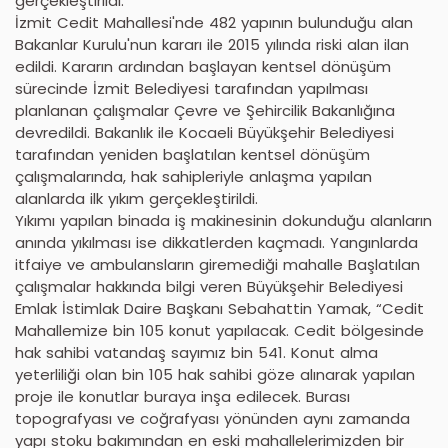
gerçekleştirildi.
İzmit Cedit Mahallesi'nde 482 yapının bulunduğu alan
Bakanlar Kurulu'nun kararı ile 2015 yılında riski alan ilan
edildi. Kararın ardından başlayan kentsel dönüşüm
sürecinde İzmit Belediyesi tarafından yapılması
planlanan çalışmalar Çevre ve Şehircilik Bakanlığına
devredildi. Bakanlık ile Kocaeli Büyükşehir Belediyesi
tarafından yeniden başlatılan kentsel dönüşüm
çalışmalarında, hak sahipleriyle anlaşma yapılan
alanlarda ilk yıkım gerçekleştirildi.
Yıkımı yapılan binada iş makinesinin dokunduğu alanların
anında yıkılması ise dikkatlerden kaçmadı. Yangınlarda
itfaiye ve ambulansların giremediği mahalle Başlatılan
çalışmalar hakkında bilgi veren Büyükşehir Belediyesi
Emlak İstimlak Daire Başkanı Sebahattin Yamak, “Cedit
Mahallemize bin 105 konut yapılacak. Cedit bölgesinde
hak sahibi vatandaş sayımız bin 541. Konut alma
yeterliliği olan bin 105 hak sahibi göze alınarak yapılan
proje ile konutlar buraya inşa edilecek. Burası
topografyası ve coğrafyası yönünden aynı zamanda
yapı stoku bakımından en eski mahallelerimizden bir