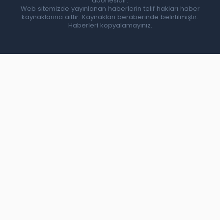
abonesidir.
Web sitemizde yayınlanan haberlerin telif hakları haber
kaynaklarına aittir. Kaynakları beraberinde belirtilmiştir.
Haberleri kopyalamayınız.