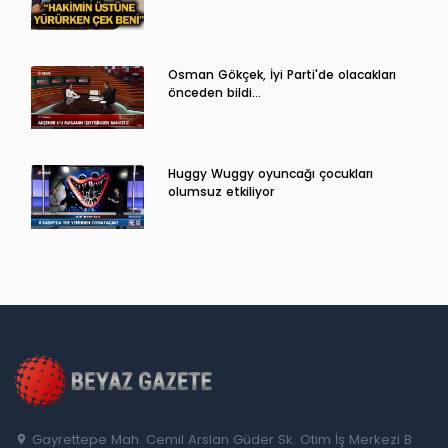
Osman Gökçek, İyi Parti'de olacakları
önceden bildi...
Huggy Wuggy oyuncağı çocukları
olumsuz etkiliyor
Gayrettepe Mah. Cemil Arslan Güder Sk. Otim İş Merkezi B