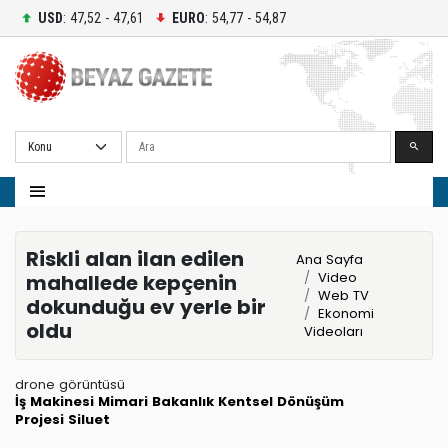
USD
: 47,52 - 47,61
EURO
: 54,77 - 54,87
Ara
Riskli alan ilan edilen
Ana Sayfa
Video
mahallede kepçenin
Web TV
dokunduğu ev yerle bir
Ekonomi
oldu
Videoları
drone görüntüsü
İş Makinesi
Mimari
Bakanlık
Kentsel Dönüşüm
Projesi
Siluet