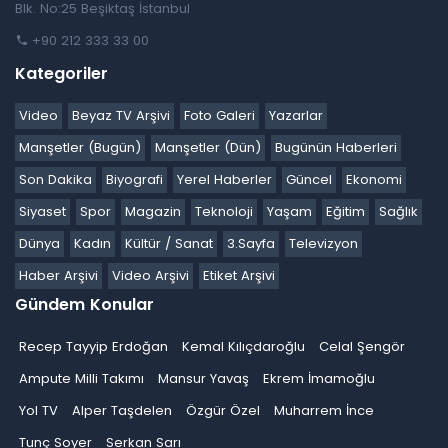
Blk. No:25 Beşiktaş İstanbul
+90 212 333 33 00
Kategoriler
Video
Beyaz TV Arşivi
Foto Galeri
Yazarlar
Manşetler (Bugün)
Manşetler (Dün)
Bugünün Haberleri
Son Dakika
Biyografi
Yerel Haberler
Güncel
Ekonomi
Siyaset
Spor
Magazin
Teknoloji
Yaşam
Eğitim
Sağlık
Dünya
Kadın
Kültür / Sanat
3.Sayfa
Televizyon
Haber Arşivi
Video Arşivi
Etiket Arşivi
Gündem Konular
Recep Tayyip Erdoğan
Kemal Kılıçdaroğlu
Celal Şengör
Ampute Milli Takımı
Mansur Yavaş
Ekrem İmamoğlu
Yol TV
Alper Taşdelen
Özgür Özel
Muharrem İnce
Tunç Soyer
Serkan Sarı