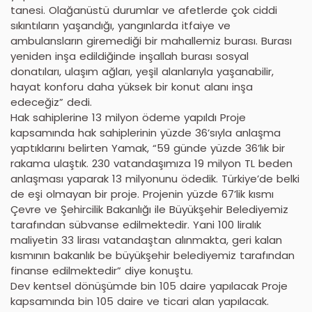
tanesi. Olağanüstü durumlar ve afetlerde çok ciddi
sıkıntıların yaşandığı, yangınlarda itfaiye ve
ambulansların giremediği bir mahallemiz burası. Burası
yeniden inşa edildiğinde inşallah burası sosyal
donatıları, ulaşım ağları, yeşil alanlarıyla yaşanabilir,
hayat konforu daha yüksek bir konut alanı inşa
edeceğiz” dedi.
Hak sahiplerine 13 milyon ödeme yapıldı Proje
kapsamında hak sahiplerinin yüzde 36’sıyla anlaşma
yaptıklarını belirten Yamak, “59 günde yüzde 36’lık bir
rakama ulaştık. 230 vatandaşımıza 19 milyon TL beden
anlaşması yaparak 13 milyonunu ödedik. Türkiye’de belki
de eşi olmayan bir proje. Projenin yüzde 67’lik kısmı
Çevre ve Şehircilik Bakanlığı ile Büyükşehir Belediyemiz
tarafından sübvanse edilmektedir. Yani 100 liralık
maliyetin 33 lirası vatandaştan alınmakta, geri kalan
kısmının bakanlık be büyükşehir belediyemiz tarafından
finanse edilmektedir” diye konuştu.
Dev kentsel dönüşümde bin 105 daire yapılacak Proje
kapsamında bin 105 daire ve ticari alan yapılacak.