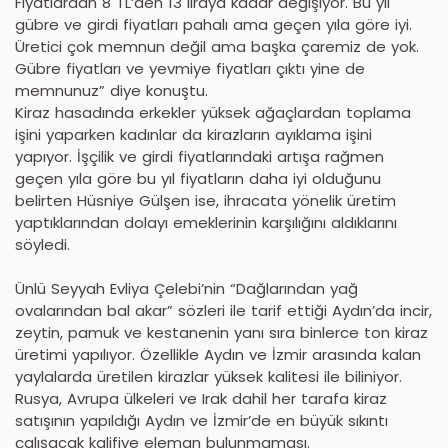
Fiyatlardan 8 TL’den 13 liraya kadar değişiyor. Bu yıl
gübre ve girdi fiyatları pahalı ama geçen yıla göre iyi.
Üretici çok memnun değil ama başka çaremiz de yok.
Gübre fiyatları ve yevmiye fiyatları çıktı yine de
memnunuz” diye konuştu.
Kiraz hasadında erkekler yüksek ağaçlardan toplama
işini yaparken kadınlar da kirazların ayıklama işini
yapıyor. İşçilik ve girdi fiyatlarındaki artışa rağmen
geçen yıla göre bu yıl fiyatların daha iyi olduğunu
belirten Hüsniye Gülşen ise, ihracata yönelik üretim
yaptıklarından dolayı emeklerinin karşılığını aldıklarını
söyledi.
Ünlü Seyyah Evliya Çelebi’nin “Dağlarından yağ
ovalarından bal akar” sözleri ile tarif ettiği Aydın’da incir,
zeytin, pamuk ve kestanenin yanı sıra binlerce ton kiraz
üretimi yapılıyor. Özellikle Aydın ve İzmir arasında kalan
yaylalarda üretilen kirazlar yüksek kalitesi ile biliniyor.
Rusya, Avrupa ülkeleri ve Irak dahil her tarafa kiraz
satışının yapıldığı Aydın ve İzmir’de en büyük sıkıntı
çalışacak kalifiye eleman bulunmaması.