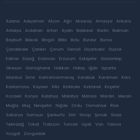
Adana
Adıyaman
Afyon
Ağrı
Aksaray
Amasya
Ankara
Antalya
Ardahan
Artvin
Aydın
Balıkesir
Bartın
Batman
Bayburt
Bilecik
Bingöl
Bitlis
Bolu
Burdur
Bursa
Çanakkale
Çankırı
Çorum
Denizli
Diyarbakır
Düzce
Edirne
Elazığ
Erzincan
Erzurum
Eskişehir
Gaziantep
Giresun
Gümüşhane
Hakkari
Hatay
Iğdır
Isparta
İstanbul
İzmir
Kahramanmaraş
Karabük
Karaman
Kars
Kastamonu
Kayseri
Kilis
Kırıkkale
Kırklareli
Kırşehir
Kocaeli
Konya
Kütahya
Malatya
Manisa
Mardin
Mersin
Muğla
Muş
Nevşehir
Niğde
Ordu
Osmaniye
Rize
Sakarya
Samsun
Şanlıurfa
Siirt
Sinop
Şırnak
Sivas
Tekirdağ
Tokat
Trabzon
Tunceli
Uşak
Van
Yalova
Yozgat
Zonguldak