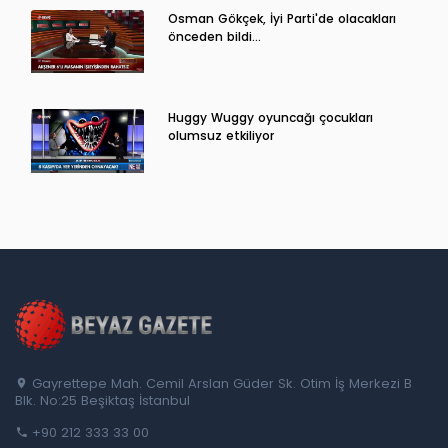
Osman Gökçek, İyi Parti'de olacakları
önceden bildi...
Huggy Wuggy oyuncağı çocukları
olumsuz etkiliyor
Gayrettepe Mah. Cemil Arslan Güder Sk. Otim İş Merkezi B
Blk. No:25 Beşiktaş İstanbul
+90 212 333 33 00