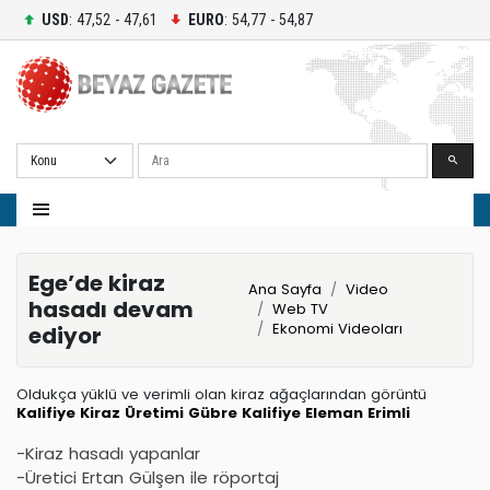
USD
: 47,52 - 47,61
EURO
: 54,77 - 54,87
Ara
Ege’de kiraz
Ana Sayfa
Video
hasadı devam
Web TV
Ekonomi Videoları
ediyor
Oldukça yüklü ve verimli olan kiraz ağaçlarından görüntü
Kalifiye
Kiraz Üretimi
Gübre
Kalifiye Eleman
Erimli
-Kiraz hasadı yapanlar
-Üretici Ertan Gülşen ile röportaj