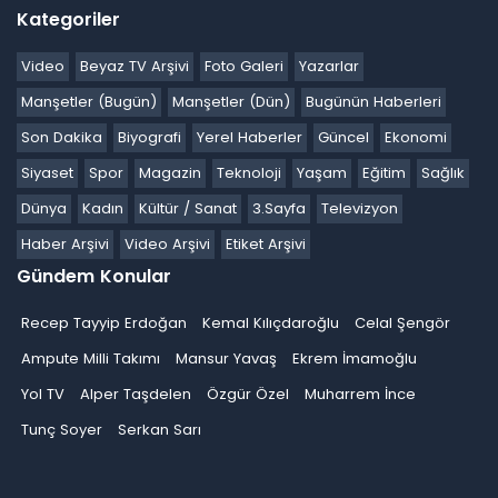
Kategoriler
Video
Beyaz TV Arşivi
Foto Galeri
Yazarlar
Manşetler (Bugün)
Manşetler (Dün)
Bugünün Haberleri
Son Dakika
Biyografi
Yerel Haberler
Güncel
Ekonomi
Siyaset
Spor
Magazin
Teknoloji
Yaşam
Eğitim
Sağlık
Dünya
Kadın
Kültür / Sanat
3.Sayfa
Televizyon
Haber Arşivi
Video Arşivi
Etiket Arşivi
Gündem Konular
Recep Tayyip Erdoğan
Kemal Kılıçdaroğlu
Celal Şengör
Ampute Milli Takımı
Mansur Yavaş
Ekrem İmamoğlu
Yol TV
Alper Taşdelen
Özgür Özel
Muharrem İnce
Tunç Soyer
Serkan Sarı