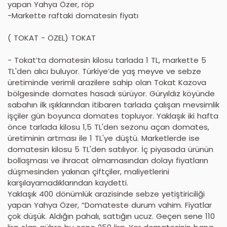
yapan Yahya Özer, röp
-Markette raftaki domatesin fiyatı
( TOKAT - ÖZEL) TOKAT
- Tokat’ta domatesin kilosu tarlada 1 TL, markette 5
TL'den alıcı buluyor. Türkiye’de yaş meyve ve sebze
üretiminde verimli arazilere sahip olan Tokat Kazova
bölgesinde domates hasadı sürüyor. Güryıldız köyünde
sabahın ilk ışıklarından itibaren tarlada çalışan mevsimlik
işçiler gün boyunca domates topluyor. Yaklaşık iki hafta
önce tarlada kilosu 1,5 TL'den sezonu açan domates,
üretiminin artması ile 1 TL'ye düştü. Marketlerde ise
domatesin kilosu 5 TL'den satılıyor. İç piyasada ürünün
bollaşması ve ihracat olmamasından dolayı fiyatların
düşmesinden yakınan çiftçiler, maliyetlerini
karşılayamadıklarından kaydetti.
Yaklaşık 400 dönümlük arazisinde sebze yetiştiriciliği
yapan Yahya Özer, “Domateste durum vahim. Fiyatlar
çok düşük. Aldığın pahalı, sattığın ucuz. Geçen sene 110