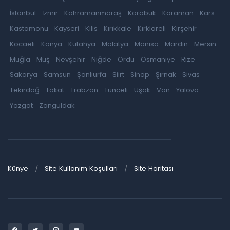
İstanbul
İzmir
Kahramanmaraş
Karabük
Karaman
Kars
Kastamonu
Kayseri
Kilis
Kırıkkale
Kırklareli
Kırşehir
Kocaeli
Konya
Kütahya
Malatya
Manisa
Mardin
Mersin
Muğla
Muş
Nevşehir
Niğde
Ordu
Osmaniye
Rize
Sakarya
Samsun
Şanlıurfa
Siirt
Sinop
Şırnak
Sivas
Tekirdağ
Tokat
Trabzon
Tunceli
Uşak
Van
Yalova
Yozgat
Zonguldak
Künye
Site Kullanım Koşulları
Site Haritası