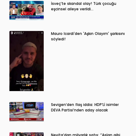
İsveç’te skandal olay! Türk çocuğu
eşcinsel aileye verildi…
Mauro Icardi'den 'Aşkın Olayım' şarkısını
söyledi!
Sevigen’den flaş iddia: HDP’Lİ isimler
DEVA Partisi’nden aday olacak
Nevita’dan milyarlık satış: ‘’Aslan gibi