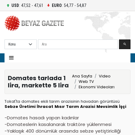
USD
: 47,52 - 47,61
EURO
: 54,77 - 54,87
Ara
Ana Sayfa
Video
Domates tarlada 1
Web TV
lira, markette 5 lira
Ekonomi Videoları
Tokat'ta domates ekili tarım arazisinin havadan görüntüsü
Sebze Üretimi
İhracat
Mısır
Tarım Arazisi
Mevsimlik İşçi
-Domates hasadı yapan kadınlar
-Domateslerin kasalanarak traktöre yüklenmesi
-Yaklaşık 400 dönümlük arasında sebze yetiştiriciliği