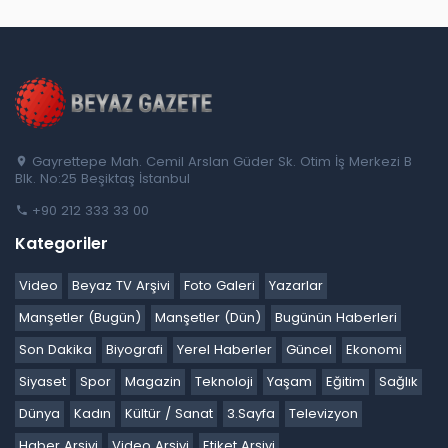
Gayrettepe Mah. Cemil Arslan Güder Sk. Otim İş Merkezi B
Blk. No:25 Beşiktaş İstanbul
+90 212 333 33 00
Kategoriler
Video
Beyaz TV Arşivi
Foto Galeri
Yazarlar
Manşetler (Bugün)
Manşetler (Dün)
Bugünün Haberleri
Son Dakika
Biyografi
Yerel Haberler
Güncel
Ekonomi
Siyaset
Spor
Magazin
Teknoloji
Yaşam
Eğitim
Sağlık
Dünya
Kadın
Kültür / Sanat
3.Sayfa
Televizyon
Haber Arşivi
Video Arşivi
Etiket Arşivi