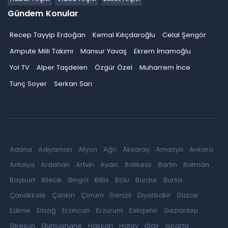
Gündem Konular
Recep Tayyip Erdoğan
Kemal Kılıçdaroğlu
Celal Şengör
Ampute Milli Takımı
Mansur Yavaş
Ekrem İmamoğlu
Yol TV
Alper Taşdelen
Özgür Özel
Muharrem İnce
Tunç Soyer
Serkan Sarı
Adana
Adıyaman
Afyon
Ağrı
Aksaray
Amasya
Ankara
Antalya
Ardahan
Artvin
Aydın
Balıkesir
Bartın
Batman
Bayburt
Bilecik
Bingöl
Bitlis
Bolu
Burdur
Bursa
Çanakkale
Çankırı
Çorum
Denizli
Diyarbakır
Düzce
Edirne
Elazığ
Erzincan
Erzurum
Eskişehir
Gaziantep
Giresun
Gümüşhane
Hakkari
Hatay
Iğdır
Isparta