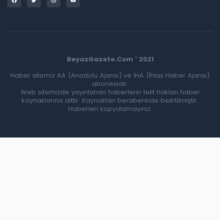
BeyazGazete.Com ' 2021
Haber sitemiz AA (Anadolu Ajansı) ve İHA (İhlas Haber Ajansı)
abonesidir.
Web sitemizde yayınlanan haberlerin telif hakları haber
kaynaklarına aittir. Kaynakları beraberinde belirtilmiştir.
Haberleri kopyalamayınız.