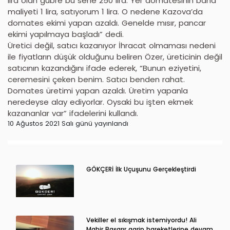
lira olan gübre bu sene 250 lira. Yer domatesinin bana
maliyeti 1 lira, satıyorum 1 lira. O nedene Kazova’da
domates ekimi yapan azaldı. Genelde mısır, pancar
ekimi yapılmaya başladı” dedi.
Üretici değil, satıcı kazanıyor İhracat olmaması nedeni
ile fiyatların düşük olduğunu beliren Özer, üreticinin değil
satıcının kazandığını ifade ederek, “Bunun eziyetini,
ceremesini çeken benim. Satıcı benden rahat.
Domates üretimi yapan azaldı. Üretim yapanla
neredeyse alay ediyorlar. Oysaki bu işten ekmek
kazananlar var” ifadelerini kullandı.
10 Ağustos 2021 Salı günü yayınlandı
GÖKÇERİ İlk Uçuşunu Gerçekleştirdi
Vekiller el sıkışmak istemiyordu! Ali
Mahir Başarır garip hareketlerine devam