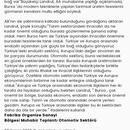
bağ var"Büyükelçi Landrut, AA muhabirine yaptığı açıklamada,
Bursa 'da modern tekniklerle yapılan tarımsal üretim tesislerini
görmenin kendisini mutlu ettiğini söyledi.
AB'nin de yatırımlara katkıda bulunduğunu gördüğünü aktaran
Landrut, şöyle konuştu:"Tarım sektöründeki ihracatın da ne
kadar önemli olduğunu burada gözlemleme şansına sahip
olduk. Hem Bursa hem de Türkiye açısından ihracatın önemine
buradaki tesislerde tanık olduk. Türkiye ve Avrupa arasında
endüstri açısından çok güçlü bir bağ olduğunu görüyoruz.
Türkiye'deki endüstri sektörü, Avrupa'daki değer zincirinin de
bir parçası durumunda. Otomotiv sektörü, buna verilebilecek
en güzel örneklerden bir tanesi. Burada Avrupalı üretimcilerin
Türkiye'de yatırım yaptığını, Türkiye'den tedarikçilerle birlikte
çalıştığını, iki yönlü ithalat ve ihracat ilişkilerinin olduğunu
görüyoruz. Özellikle otomotiv sektöründe Türkiye ve Avrupa
ekonomilerinin birbirine ne kadar entegre olduğuna tanık
olduk."Avrupa ve Türkiye arasındaki ekonomik ilişkilerin her iki
tarafa da faydaları olduğunu belirten Landrut, " Bursa , çok
önemli bir bölge, burada ekonomi, endüstri son derece önemli
bir role sahip. Tarım ve otomotiv alanındaki önemli yerleri
gezdim. Avrupa ve Türkiye arasındaki ilişkiler bu iki sektörden
daha da öte bir yerde." ifadelerini kullandı.
Fabrika
Organize Sanayi
Bölgesi
Muhabir
Toplantı
Otomotiv Sektörü