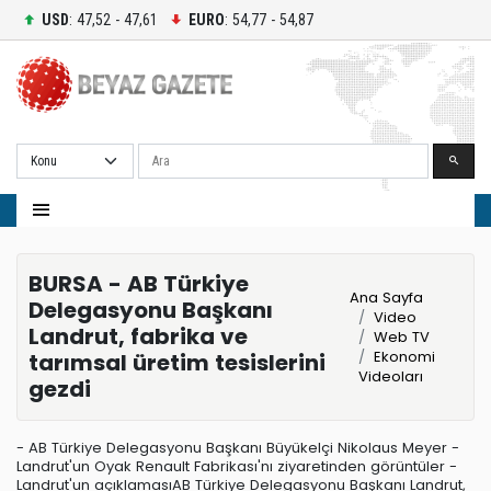
USD
: 47,52 - 47,61
EURO
: 54,77 - 54,87
Ara
BURSA - AB Türkiye
Ana Sayfa
Delegasyonu Başkanı
Video
Landrut, fabrika ve
Web TV
Ekonomi
tarımsal üretim tesislerini
Videoları
gezdi
- AB Türkiye Delegasyonu Başkanı Büyükelçi Nikolaus Meyer -
Landrut'un Oyak Renault Fabrikası'nı ziyaretinden görüntüler -
Landrut'un açıklamasıAB Türkiye Delegasyonu Başkanı Landrut,