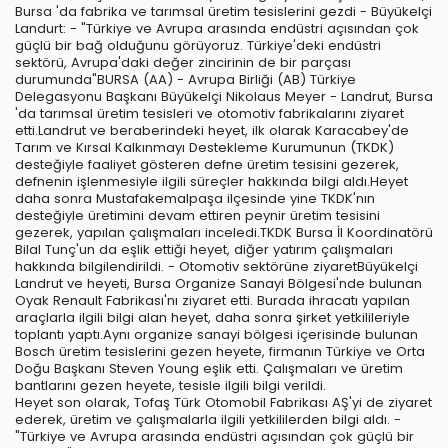
Bursa 'da fabrika ve tarımsal üretim tesislerini gezdi - Büyükelçi
Landurt: - "Türkiye ve Avrupa arasında endüstri açısından çok
güçlü bir bağ olduğunu görüyoruz. Türkiye'deki endüstri
sektörü, Avrupa'daki değer zincirinin de bir parçası
durumunda"BURSA (AA) - Avrupa Birliği (AB) Türkiye
Delegasyonu Başkanı Büyükelçi Nikolaus Meyer - Landrut, Bursa
'da tarımsal üretim tesisleri ve otomotiv fabrikalarını ziyaret
etti.Landrut ve beraberindeki heyet, ilk olarak Karacabey'de
Tarım ve Kırsal Kalkınmayı Destekleme Kurumunun (TKDK)
desteğiyle faaliyet gösteren defne üretim tesisini gezerek,
defnenin işlenmesiyle ilgili süreçler hakkında bilgi aldı.Heyet
daha sonra Mustafakemalpaşa ilçesinde yine TKDK'nın
desteğiyle üretimini devam ettiren peynir üretim tesisini
gezerek, yapılan çalışmaları inceledi.TKDK Bursa İl Koordinatörü
Bilal Tunç'un da eşlik ettiği heyet, diğer yatırım çalışmaları
hakkında bilgilendirildi. - Otomotiv sektörüne ziyaretBüyükelçi
Landrut ve heyeti, Bursa Organize Sanayi Bölgesi'nde bulunan
Oyak Renault Fabrikası'nı ziyaret etti. Burada ihracatı yapılan
araçlarla ilgili bilgi alan heyet, daha sonra şirket yetkilileriyle
toplantı yaptı.Aynı organize sanayi bölgesi içerisinde bulunan
Bosch üretim tesislerini gezen heyete, firmanın Türkiye ve Orta
Doğu Başkanı Steven Young eşlik etti. Çalışmaları ve üretim
bantlarını gezen heyete, tesisle ilgili bilgi verildi.
Heyet son olarak, Tofaş Türk Otomobil Fabrikası AŞ'yi de ziyaret
ederek, üretim ve çalışmalarla ilgili yetkililerden bilgi aldı. -
"Türkiye ve Avrupa arasında endüstri açısından çok güçlü bir