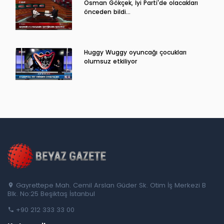
Osman Gökçek, İyi Parti'de olacakları
önceden bildi...
Huggy Wuggy oyuncağı çocukları
olumsuz etkiliyor
Gayrettepe Mah. Cemil Arslan Güder Sk. Otim İş Merkezi B
Blk. No:25 Beşiktaş İstanbul
+90 212 333 33 00