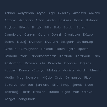
Adana
Adıyaman
Afyon
Ağrı
Aksaray
Amasya
Ankara
Antalya
Ardahan
Artvin
Aydın
Balıkesir
Bartın
Batman
Bayburt
Bilecik
Bingöl
Bitlis
Bolu
Burdur
Bursa
Çanakkale
Çankırı
Çorum
Denizli
Diyarbakır
Düzce
Edirne
Elazığ
Erzincan
Erzurum
Eskişehir
Gaziantep
Giresun
Gümüşhane
Hakkari
Hatay
Iğdır
Isparta
İstanbul
İzmir
Kahramanmaraş
Karabük
Karaman
Kars
Kastamonu
Kayseri
Kilis
Kırıkkale
Kırklareli
Kırşehir
Kocaeli
Konya
Kütahya
Malatya
Manisa
Mardin
Mersin
Muğla
Muş
Nevşehir
Niğde
Ordu
Osmaniye
Rize
Sakarya
Samsun
Şanlıurfa
Siirt
Sinop
Şırnak
Sivas
Tekirdağ
Tokat
Trabzon
Tunceli
Uşak
Van
Yalova
Yozgat
Zonguldak