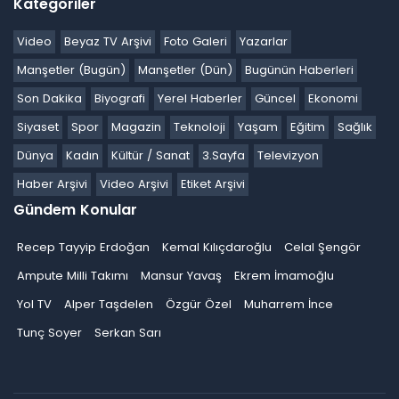
Kategoriler
Video
Beyaz TV Arşivi
Foto Galeri
Yazarlar
Manşetler (Bugün)
Manşetler (Dün)
Bugünün Haberleri
Son Dakika
Biyografi
Yerel Haberler
Güncel
Ekonomi
Siyaset
Spor
Magazin
Teknoloji
Yaşam
Eğitim
Sağlık
Dünya
Kadın
Kültür / Sanat
3.Sayfa
Televizyon
Haber Arşivi
Video Arşivi
Etiket Arşivi
Gündem Konular
Recep Tayyip Erdoğan
Kemal Kılıçdaroğlu
Celal Şengör
Ampute Milli Takımı
Mansur Yavaş
Ekrem İmamoğlu
Yol TV
Alper Taşdelen
Özgür Özel
Muharrem İnce
Tunç Soyer
Serkan Sarı