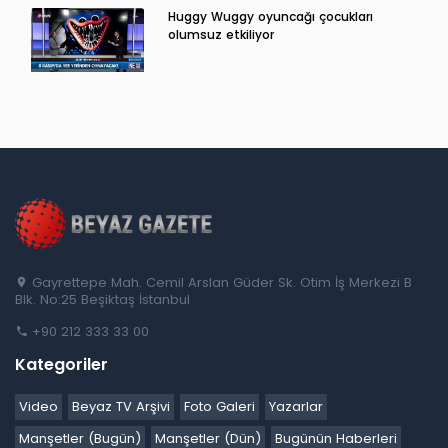
Huggy Wuggy oyuncağı çocukları
olumsuz etkiliyor
Gayrettepe Mah. Cemil Arslan Güder Sk. Otim İş Merkezi B
Blk. No:25 Beşiktaş İstanbul
+90 212 333 33 00
Kategoriler
Video
Beyaz TV Arşivi
Foto Galeri
Yazarlar
Manşetler (Bugün)
Manşetler (Dün)
Bugünün Haberleri