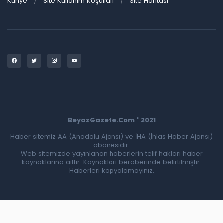
Künye
Site Kullanım Koşulları
Site Haritası
BeyazGazete.Com ' 2021
Haber sitemiz AA (Anadolu Ajansı) ve İHA (İhlas Haber Ajansı)
abonesidir.
Web sitemizde yayınlanan haberlerin telif hakları haber
kaynaklarına aittir. Kaynakları beraberinde belirtilmiştir.
Haberleri kopyalamayınız.