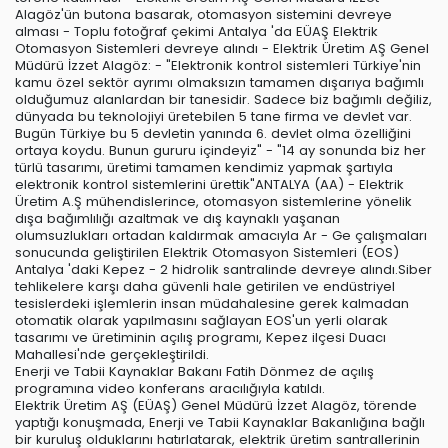
Alagöz'ün butona basarak, otomasyon sistemini devreye
alması - Toplu fotoğraf çekimi Antalya 'da EÜAŞ Elektrik
Otomasyon Sistemleri devreye alındı - Elektrik Üretim AŞ Genel
Müdürü İzzet Alagöz: - "Elektronik kontrol sistemleri Türkiye'nin
kamu özel sektör ayrımı olmaksızın tamamen dışarıya bağımlı
olduğumuz alanlardan bir tanesidir. Sadece biz bağımlı değiliz,
dünyada bu teknolojiyi üretebilen 5 tane firma ve devlet var.
Bugün Türkiye bu 5 devletin yanında 6. devlet olma özelliğini
ortaya koydu. Bunun gururu içindeyiz" - "14 ay sonunda biz her
türlü tasarımı, üretimi tamamen kendimiz yapmak şartıyla
elektronik kontrol sistemlerini ürettik"ANTALYA (AA) - Elektrik
Üretim A.Ş mühendislerince, otomasyon sistemlerine yönelik
dışa bağımlılığı azaltmak ve dış kaynaklı yaşanan
olumsuzlukları ortadan kaldırmak amacıyla Ar - Ge çalışmaları
sonucunda geliştirilen Elektrik Otomasyon Sistemleri (EOS)
Antalya 'daki Kepez - 2 hidrolik santralinde devreye alındı.Siber
tehlikelere karşı daha güvenli hale getirilen ve endüstriyel
tesislerdeki işlemlerin insan müdahalesine gerek kalmadan
otomatik olarak yapılmasını sağlayan EOS'un yerli olarak
tasarımı ve üretiminin açılış programı, Kepez ilçesi Duacı
Mahallesi'nde gerçekleştirildi.
Enerji ve Tabii Kaynaklar Bakanı Fatih Dönmez de açılış
programına video konferans aracılığıyla katıldı.
Elektrik Üretim AŞ (EÜAŞ) Genel Müdürü İzzet Alagöz, törende
yaptığı konuşmada, Enerji ve Tabii Kaynaklar Bakanlığına bağlı
bir kuruluş olduklarını hatırlatarak, elektrik üretim santrallerinin