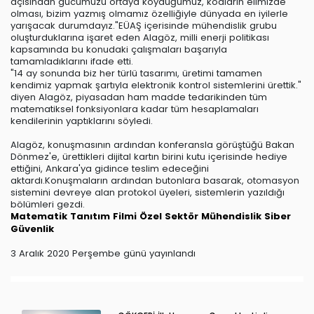
açısından gücümüzü ortaya koyduğumuz, kodların elimizde
olması, bizim yazmış olmamız özelliğiyle dünyada en iyilerle
yarışacak durumdayız."EÜAŞ içerisinde mühendislik grubu
oluşturduklarına işaret eden Alagöz, milli enerji politikası
kapsamında bu konudaki çalışmaları başarıyla
tamamladıklarını ifade etti.
"14 ay sonunda biz her türlü tasarımı, üretimi tamamen
kendimiz yapmak şartıyla elektronik kontrol sistemlerini ürettik."
diyen Alagöz, piyasadan ham madde tedarikinden tüm
matematiksel fonksiyonlara kadar tüm hesaplamaları
kendilerinin yaptıklarını söyledi.
Alagöz, konuşmasının ardından konferansla görüştüğü Bakan
Dönmez'e, ürettikleri dijital kartın birini kutu içerisinde hediye
ettiğini, Ankara'ya gidince teslim edeceğini
aktardı.Konuşmaların ardından butonlara basarak, otomasyon
sistemini devreye alan protokol üyeleri, sistemlerin yazıldığı
bölümleri gezdi.
Matematik
Tanıtım Filmi
Özel Sektör
Mühendislik
Siber
Güvenlik
3 Aralık 2020 Perşembe günü yayınlandı