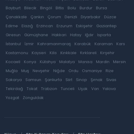
Bayburt
Bilecik
Bingöl
Bitlis
Bolu
Burdur
Bursa
Çanakkale
Çankırı
Çorum
Denizli
Diyarbakır
Düzce
Edirne
Elazığ
Erzincan
Erzurum
Eskişehir
Gaziantep
Giresun
Gümüşhane
Hakkari
Hatay
Iğdır
Isparta
İstanbul
İzmir
Kahramanmaraş
Karabük
Karaman
Kars
Kastamonu
Kayseri
Kilis
Kırıkkale
Kırklareli
Kırşehir
Kocaeli
Konya
Kütahya
Malatya
Manisa
Mardin
Mersin
Muğla
Muş
Nevşehir
Niğde
Ordu
Osmaniye
Rize
Sakarya
Samsun
Şanlıurfa
Siirt
Sinop
Şırnak
Sivas
Tekirdağ
Tokat
Trabzon
Tunceli
Uşak
Van
Yalova
Yozgat
Zonguldak