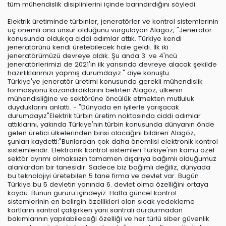
tüm mühendislik disiplinlerini içinde barındırdığını söyledi.
Elektrik üretiminde türbinler, jeneratörler ve kontrol sistemlerinin
üç önemli ana unsur olduğunu vurgulayan Alagöz, "Jeneratör
konusunda oldukça ciddi adımlar attık. Türkiye kendi
jeneratörünü kendi üretebilecek hale geldi. İlk iki
jeneratörümüzü devreye aldık. Şu anda 3. ve 4'ncü
jeneratörlerimizi de 2021'in ilk yarısında devreye alacak şekilde
hazırlıklarımızı yapmış durumdayız." diye konuştu.
Türkiye'ye jeneratör üretimi konusunda gerekli mühendislik
formasyonu kazandırdıklarını belirten Alagöz, ülkenin
mühendisliğine ve sektörüne öncülük etmekten mutluluk
duyduklarını anlattı. - "Dünyada en iyilerle yarışacak
durumdayız"Elektrik türbin üretim noktasında ciddi adımlar
attıklarını, yakında Türkiye'nin türbin konusunda dünyanın önde
gelen üretici ülkelerinden birisi olacağını bildiren Alagöz,
şunları kaydetti:"Bunlardan çok daha önemlisi elektronik kontrol
sistemleridir. Elektronik kontrol sistemleri Türkiye'nin kamu özel
sektör ayrımı olmaksızın tamamen dışarıya bağımlı olduğumuz
alanlardan bir tanesidir. Sadece biz bağımlı değiliz, dünyada
bu teknolojiyi üretebilen 5 tane firma ve devlet var. Bugün
Türkiye bu 5 devletin yanında 6. devlet olma özelliğini ortaya
koydu. Bunun gururu içindeyiz. Hatta güncel kontrol
sistemlerinin en belirgin özellikleri olan sıcak yedekleme
kartların santral çalışırken yani santrali durdurmadan
bakımlarının yapılabileceği özelliği ve her türlü siber güvenlik