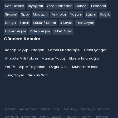
Son Dakika
Biyografi
Yerel Haberler
Güncel
Ekonomi
Siyaset
Spor
Magazin
Teknoloji
Yaşam
Eğitim
Sağlık
Dünya
Kadın
Kültür / Sanat
3.Sayfa
Televizyon
Haber Arşivi
Video Arşivi
Etiket Arşivi
Gündem Konular
Recep Tayyip Erdoğan
Kemal Kılıçdaroğlu
Celal Şengör
Ampute Milli Takımı
Mansur Yavaş
Ekrem İmamoğlu
Yol TV
Alper Taşdelen
Özgür Özel
Muharrem İnce
Tunç Soyer
Serkan Sarı
Adana
Adıyaman
Afyon
Ağrı
Aksaray
Amasya
Ankara
Antalya
Ardahan
Artvin
Aydın
Balıkesir
Bartın
Batman