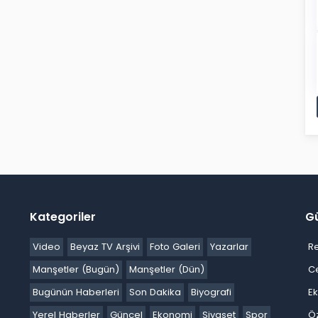
Kategoriler
G
Video
Beyaz TV Arşivi
Foto Galeri
Yazarlar
R
Manşetler (Bugün)
Manşetler (Dün)
C
Bugünün Haberleri
Son Dakika
Biyografi
E
Yerel Haberler
Güncel
Ekonomi
Siyaset
Spor
Ö