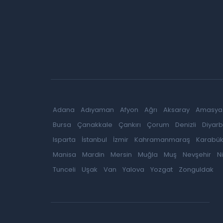
Adana
Adıyaman
Afyon
Ağrı
Aksaray
Amasya
Bursa
Çanakkale
Çankırı
Çorum
Denizli
Diyarb
Isparta
İstanbul
İzmir
Kahramanmaraş
Karabü
Manisa
Mardin
Mersin
Muğla
Muş
Nevşehir
N
Tunceli
Uşak
Van
Yalova
Yozgat
Zonguldak