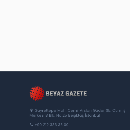
Gayrettepe Mah. Cemil Arslan Güder Sk. Otim İş
Merkezi B Blk. No:25 Beşiktaş İstanbul
+90 212 333 33 00