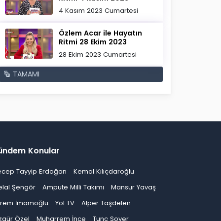
4 Kasım 2023 Cumartesi
Özlem Acar ile Hayatın
Ritmi 28 Ekim 2023
28 Ekim 2023 Cumartesi
TAMAMI
ündem Konular
ecep Tayyip Erdoğan
Kemal Kılıçdaroğlu
elal Şengör
Ampute Milli Takımı
Mansur Yavaş
krem İmamoğlu
Yol TV
Alper Taşdelen
zgür Özel
Muharrem İnce
Tunç Soyer