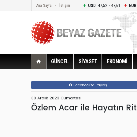
USD
: 47,52 - 47,61
EUR
Ana Sayfa
İletişim
GÜNCEL
SİYASET
EKONOMİ
Facebook'ta Paylaş
30 Aralık 2023 Cumartesi
Özlem Acar ile Hayatın Ri