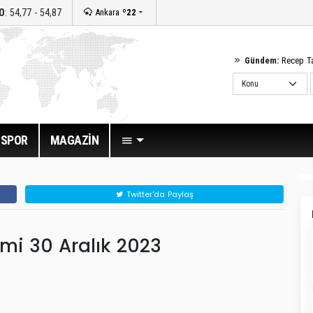
O
: 54,77 - 54,87
Ankara
º22
Gündem:
Recep T
SPOR
MAGAZİN
Twitter'da Paylaş
tmi 30 Aralık 2023