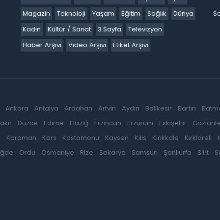
Magazin
Teknoloji
Yaşam
Eğitim
Sağlık
Dünya
Se
Kadın
Kültür / Sanat
3.Sayfa
Televizyon
Haber Arşivi
Video Arşivi
Etiket Arşivi
Ankara
Antalya
Ardahan
Artvin
Aydın
Balıkesir
Bartın
Batm
akır
Düzce
Edirne
Elazığ
Erzincan
Erzurum
Eskişehir
Gaziant
k
Karaman
Kars
Kastamonu
Kayseri
Kilis
Kırıkkale
Kırklareli
iğde
Ordu
Osmaniye
Rize
Sakarya
Samsun
Şanlıurfa
Siirt
S