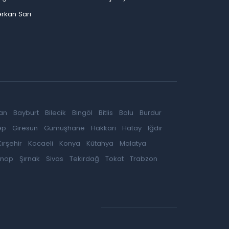
rkan Sarı
an
Bayburt
Bilecik
Bingöl
Bitlis
Bolu
Burdur
ep
Giresun
Gümüşhane
Hakkari
Hatay
Iğdır
Kırşehir
Kocaeli
Konya
Kütahya
Malatya
inop
Şırnak
Sivas
Tekirdağ
Tokat
Trabzon