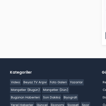
Kategoriler
G
Video
Beyaz TV Arşivi
Foto Galeri
Yazarlar
R
Manşetler (Bugün)
Manşetler (Dün)
C
Bugünün Haberleri
Son Dakika
Biyografi
E
Yerel Haberler
Güncel
Ekonomi
Siyaset
Spor
Ö