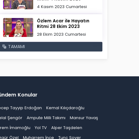
4 Kasım 2023 Cumartesi
Özlem Acar ile Hayatın
Ritmi 28 Ekim 2023
28 Ekim 2023 Cumartesi
TAMAMI
ündem Konular
ecep Tayyip Erdoğan
Kemal Kılıçdaroğlu
elal Şengör
Ampute Milli Takımı
Mansur Yavaş
krem İmamoğlu
Yol TV
Alper Taşdelen
zgür Özel
Muharrem İnce
Tunç Soyer