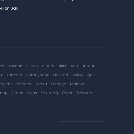
rkan Sarı
an
Bayburt
Bilecik
Bingöl
Bitlis
Bolu
Burdur
ep
Giresun
Gümüşhane
Hakkari
Hatay
Iğdır
Kırşehir
Kocaeli
Konya
Kütahya
Malatya
inop
Şırnak
Sivas
Tekirdağ
Tokat
Trabzon