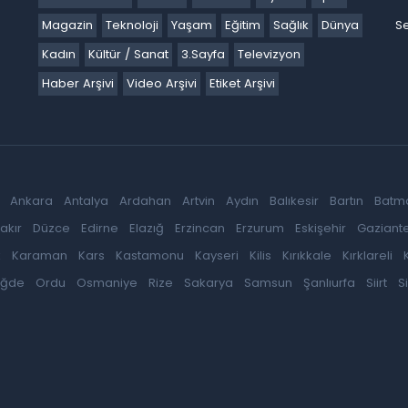
Magazin
Teknoloji
Yaşam
Eğitim
Sağlık
Dünya
Se
Kadın
Kültür / Sanat
3.Sayfa
Televizyon
Haber Arşivi
Video Arşivi
Etiket Arşivi
Ankara
Antalya
Ardahan
Artvin
Aydın
Balıkesir
Bartın
Batm
akır
Düzce
Edirne
Elazığ
Erzincan
Erzurum
Eskişehir
Gaziant
k
Karaman
Kars
Kastamonu
Kayseri
Kilis
Kırıkkale
Kırklareli
iğde
Ordu
Osmaniye
Rize
Sakarya
Samsun
Şanlıurfa
Siirt
S