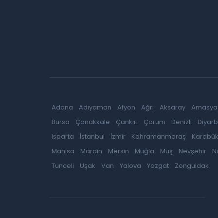
Adana
Adıyaman
Afyon
Ağrı
Aksaray
Amasya
Bursa
Çanakkale
Çankırı
Çorum
Denizli
Diyarb
Isparta
İstanbul
İzmir
Kahramanmaraş
Karabü
Manisa
Mardin
Mersin
Muğla
Muş
Nevşehir
N
Tunceli
Uşak
Van
Yalova
Yozgat
Zonguldak