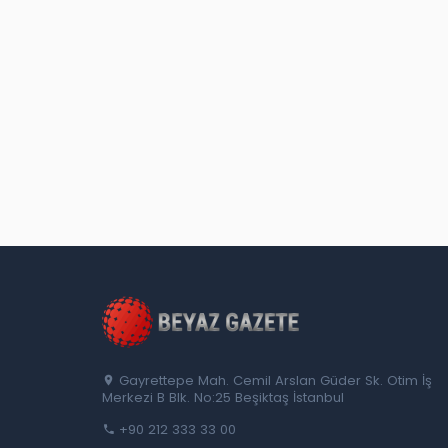
Gayrettepe Mah. Cemil Arslan Güder Sk. Otim İş
Merkezi B Blk. No:25 Beşiktaş İstanbul
+90 212 333 33 00