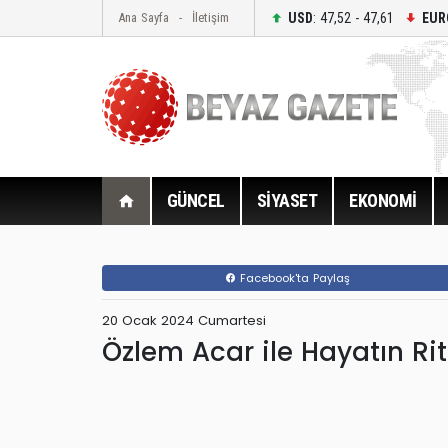
USD
: 47,52 - 47,61
EUR
Ana Sayfa
İletişim
GÜNCEL
SİYASET
EKONOMİ
Facebook'ta Paylaş
20 Ocak 2024 Cumartesi
Özlem Acar ile Hayatın R