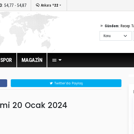
O
: 54,77 - 54,87
Ankara
º22
Gündem:
Recep T
SPOR
MAGAZİN
Twitter'da Paylaş
itmi 20 Ocak 2024