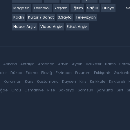
Magazin
Teknoloji
Yaşam
Eğitim
Sağlık
Dünya
Se
Kadın
Kültür / Sanat
3.Sayfa
Televizyon
Haber Arşivi
Video Arşivi
Etiket Arşivi
Ankara
Antalya
Ardahan
Artvin
Aydın
Balıkesir
Bartın
Batm
akır
Düzce
Edirne
Elazığ
Erzincan
Erzurum
Eskişehir
Gaziant
k
Karaman
Kars
Kastamonu
Kayseri
Kilis
Kırıkkale
Kırklareli
iğde
Ordu
Osmaniye
Rize
Sakarya
Samsun
Şanlıurfa
Siirt
S