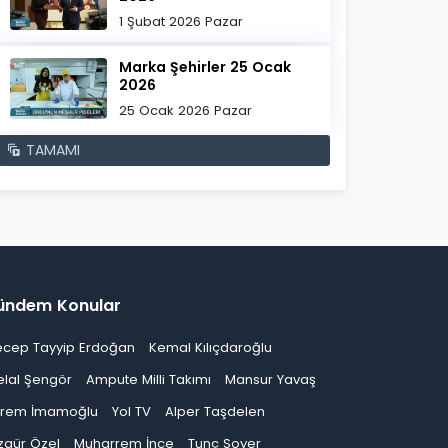
1 Şubat 2026 Pazar
Marka Şehirler 25 Ocak
2026
25 Ocak 2026 Pazar
TAMAMI
ündem Konular
ecep Tayyip Erdoğan
Kemal Kılıçdaroğlu
elal Şengör
Ampute Milli Takımı
Mansur Yavaş
krem İmamoğlu
Yol TV
Alper Taşdelen
zgür Özel
Muharrem İnce
Tunç Soyer