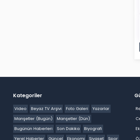
Kategoriler
G
Video
Beyaz TV Arşivi
Foto Galeri
Yazarlar
R
Manşetler (Bugün)
Manşetler (Dün)
C
Bugünün Haberleri
Son Dakika
Biyografi
E
Yerel Haberler
Güncel
Ekonomi
Siyaset
Spor
Ö