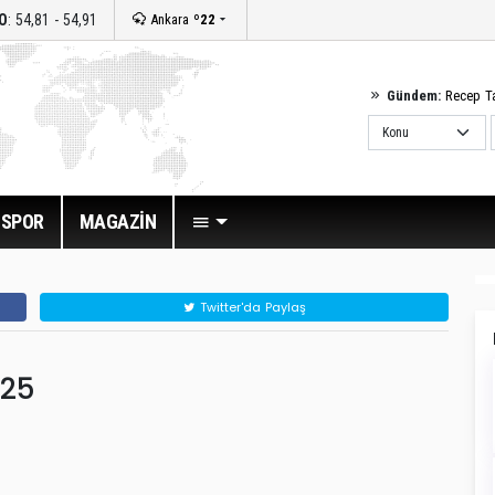
O
: 54,81 - 54,91
Ankara
º22
Gündem:
Recep T
SPOR
MAGAZİN
Twitter'da Paylaş
025