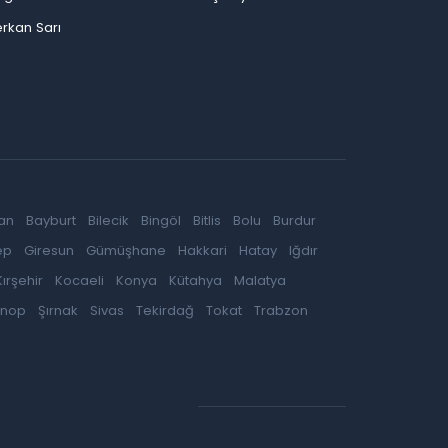
rkan Sarı
an
Bayburt
Bilecik
Bingöl
Bitlis
Bolu
Burdur
ep
Giresun
Gümüşhane
Hakkari
Hatay
Iğdır
Kırşehir
Kocaeli
Konya
Kütahya
Malatya
inop
Şırnak
Sivas
Tekirdağ
Tokat
Trabzon