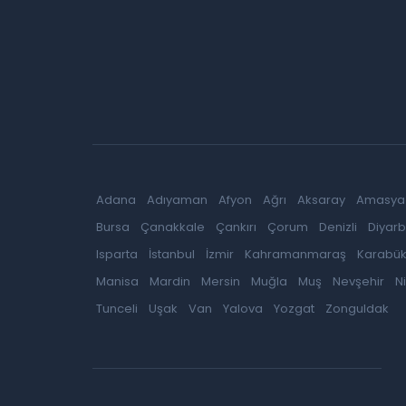
Adana
Adıyaman
Afyon
Ağrı
Aksaray
Amasya
Bursa
Çanakkale
Çankırı
Çorum
Denizli
Diyarb
Isparta
İstanbul
İzmir
Kahramanmaraş
Karabü
Manisa
Mardin
Mersin
Muğla
Muş
Nevşehir
N
Tunceli
Uşak
Van
Yalova
Yozgat
Zonguldak