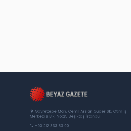
Gayrettepe Mah. Cemil Arslan Güder Sk. Otim İş
Merkezi B Blk. No:25 Beşiktaş İstanbul
+90 212 333 33 00