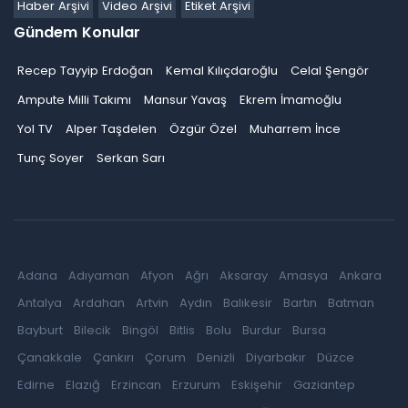
Haber Arşivi
Video Arşivi
Etiket Arşivi
Gündem Konular
Recep Tayyip Erdoğan
Kemal Kılıçdaroğlu
Celal Şengör
Ampute Milli Takımı
Mansur Yavaş
Ekrem İmamoğlu
Yol TV
Alper Taşdelen
Özgür Özel
Muharrem İnce
Tunç Soyer
Serkan Sarı
Adana
Adıyaman
Afyon
Ağrı
Aksaray
Amasya
Ankara
Antalya
Ardahan
Artvin
Aydın
Balıkesir
Bartın
Batman
Bayburt
Bilecik
Bingöl
Bitlis
Bolu
Burdur
Bursa
Çanakkale
Çankırı
Çorum
Denizli
Diyarbakır
Düzce
Edirne
Elazığ
Erzincan
Erzurum
Eskişehir
Gaziantep