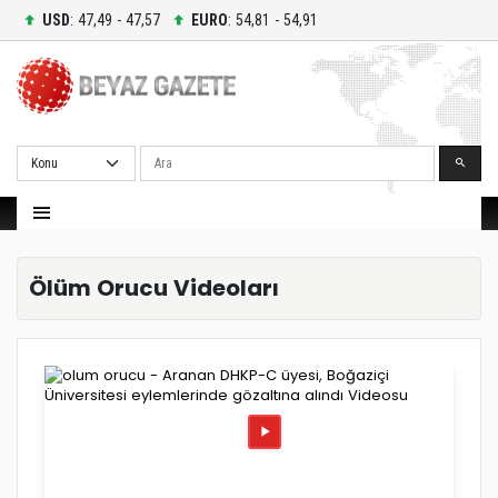
USD
: 47,49 - 47,57
EURO
: 54,81 - 54,91
Ara
Ölüm Orucu Videoları