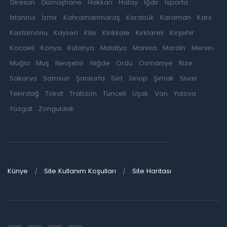
Giresun
Gümüşhane
Hakkari
Hatay
Iğdır
Isparta
İstanbul
İzmir
Kahramanmaraş
Karabük
Karaman
Kars
Kastamonu
Kayseri
Kilis
Kırıkkale
Kırklareli
Kırşehir
Kocaeli
Konya
Kütahya
Malatya
Manisa
Mardin
Mersin
Muğla
Muş
Nevşehir
Niğde
Ordu
Osmaniye
Rize
Sakarya
Samsun
Şanlıurfa
Siirt
Sinop
Şırnak
Sivas
Tekirdağ
Tokat
Trabzon
Tunceli
Uşak
Van
Yalova
Yozgat
Zonguldak
Künye
Site Kullanım Koşulları
Site Haritası