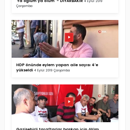
'Ya oğlum ya ölüm' - DİYARBAKIR
4 Eylül 2019
Çarşamba
HDP önünde eylem yapan aile sayısı 4’e
yükseldi
4 Eylül 2019 Çarşamba
Gazişehirli taraftarlar başkan için ölüm