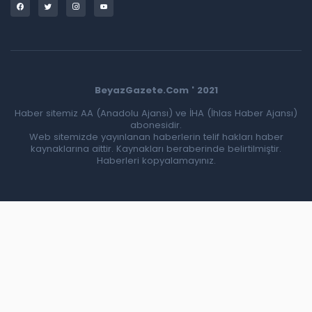
BeyazGazete.Com ' 2021
Haber sitemiz AA (Anadolu Ajansı) ve İHA (İhlas Haber Ajansı)
abonesidir.
Web sitemizde yayınlanan haberlerin telif hakları haber
kaynaklarına aittir. Kaynakları beraberinde belirtilmiştir.
Haberleri kopyalamayınız.