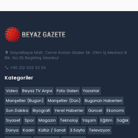
Gayrettepe Mah. Cemil Arslan Güder Sk. Otim İş Merkezi B
Blk. No:25 Beşiktaş İstanbul
+90 212 333 33 00
Kategoriler
Video
Beyaz TV Arşivi
Foto Galeri
Yazarlar
Manşetler (Bugün)
Manşetler (Dün)
Bugünün Haberleri
Son Dakika
Biyografi
Yerel Haberler
Güncel
Ekonomi
Siyaset
Spor
Magazin
Teknoloji
Yaşam
Eğitim
Sağlık
Dünya
Kadın
Kültür / Sanat
3.Sayfa
Televizyon