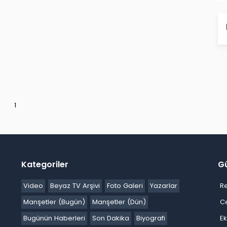
1
Kategoriler
G
Video
Beyaz TV Arşivi
Foto Galeri
Yazarlar
R
Manşetler (Bugün)
Manşetler (Dün)
C
Bugünün Haberleri
Son Dakika
Biyografi
E