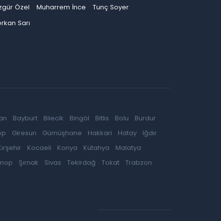
zgür Özel
Muharrem İnce
Tunç Soyer
rkan Sarı
an
Bayburt
Bilecik
Bingöl
Bitlis
Bolu
Burdur
ep
Giresun
Gümüşhane
Hakkari
Hatay
Iğdır
Kırşehir
Kocaeli
Konya
Kütahya
Malatya
inop
Şırnak
Sivas
Tekirdağ
Tokat
Trabzon