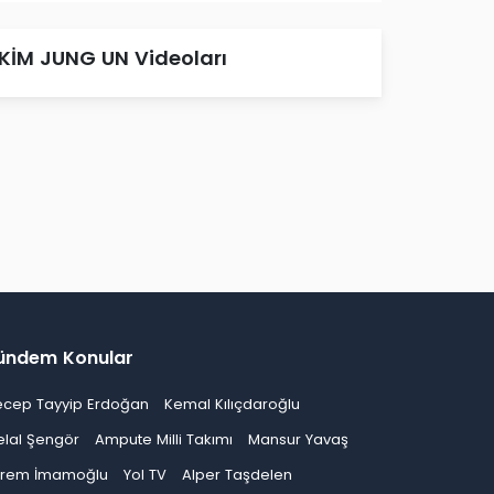
KİM JUNG UN Videoları
ündem Konular
ecep Tayyip Erdoğan
Kemal Kılıçdaroğlu
elal Şengör
Ampute Milli Takımı
Mansur Yavaş
krem İmamoğlu
Yol TV
Alper Taşdelen