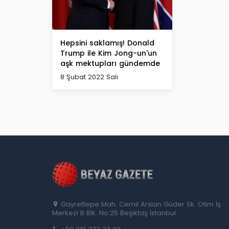
Hepsini saklamış! Donald
Trump ile Kim Jong-un'un
aşk mektupları gündemde
8 Şubat 2022 Salı
Gayrettepe Mah. Cemil Arslan Güder Sk. Otim İş
Merkezi B Blk. No:25 Beşiktaş İstanbul