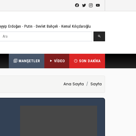
ayyip Erdoğan
-
Putin
-
Devlet Bahçeli
-
Kemal Kılıçdaroğlu
Ara
MANŞETLER
VİDEO
SON DAKİKA
Ana Sayfa
Sayfa