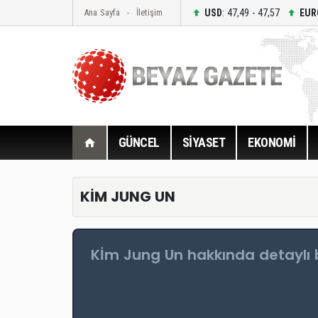
USD
: 47,49 - 47,57
EUR
Ana Sayfa
İletişim
GÜNCEL
SİYASET
EKONOMİ
KİM JUNG UN
Kİm Jung Un hakkında detaylı b