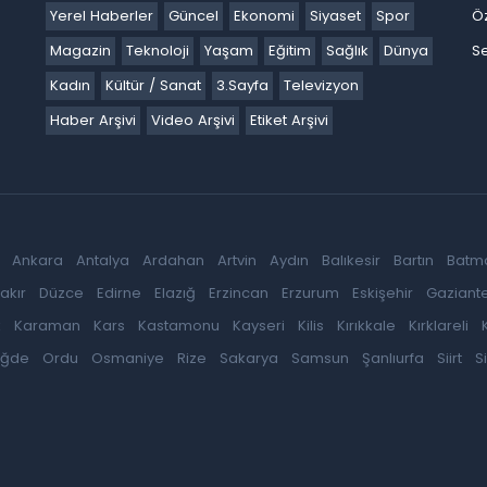
Yerel Haberler
Güncel
Ekonomi
Siyaset
Spor
Ö
Magazin
Teknoloji
Yaşam
Eğitim
Sağlık
Dünya
Se
Kadın
Kültür / Sanat
3.Sayfa
Televizyon
Haber Arşivi
Video Arşivi
Etiket Arşivi
Ankara
Antalya
Ardahan
Artvin
Aydın
Balıkesir
Bartın
Batm
akır
Düzce
Edirne
Elazığ
Erzincan
Erzurum
Eskişehir
Gaziant
k
Karaman
Kars
Kastamonu
Kayseri
Kilis
Kırıkkale
Kırklareli
iğde
Ordu
Osmaniye
Rize
Sakarya
Samsun
Şanlıurfa
Siirt
S