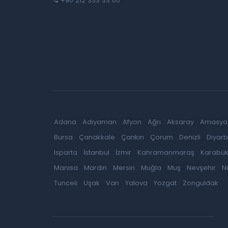
+90 212 333 33 00
Adana
Adıyaman
Afyon
Ağrı
Aksaray
Amasya
Bursa
Çanakkale
Çankırı
Çorum
Denizli
Diyarb
Isparta
İstanbul
İzmir
Kahramanmaraş
Karabü
Manisa
Mardin
Mersin
Muğla
Muş
Nevşehir
N
Tunceli
Uşak
Van
Yalova
Yozgat
Zonguldak