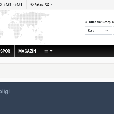
O
: 54,81 - 54,91
Ankara
º22
Gündem:
Recep T
SPOR
MAGAZİN
ilgi