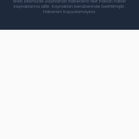
Web sitemizde yayınlanan haberlerin telif hakları haber
kaynaklarına aittir. Kaynakları beraberinde belirtilmiştir.
Haberleri kopyalamayınız.