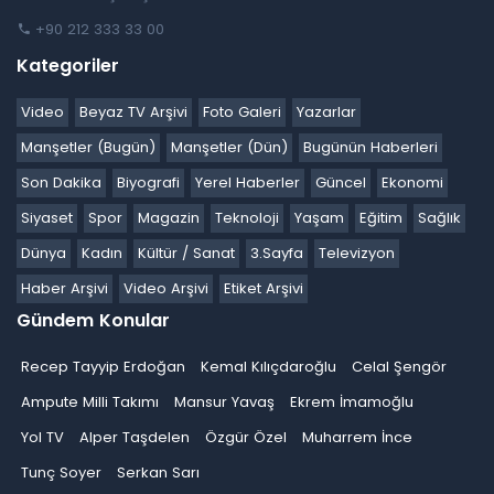
+90 212 333 33 00
Kategoriler
Video
Beyaz TV Arşivi
Foto Galeri
Yazarlar
Manşetler (Bugün)
Manşetler (Dün)
Bugünün Haberleri
Son Dakika
Biyografi
Yerel Haberler
Güncel
Ekonomi
Siyaset
Spor
Magazin
Teknoloji
Yaşam
Eğitim
Sağlık
Dünya
Kadın
Kültür / Sanat
3.Sayfa
Televizyon
Haber Arşivi
Video Arşivi
Etiket Arşivi
Gündem Konular
Recep Tayyip Erdoğan
Kemal Kılıçdaroğlu
Celal Şengör
Ampute Milli Takımı
Mansur Yavaş
Ekrem İmamoğlu
Yol TV
Alper Taşdelen
Özgür Özel
Muharrem İnce
Tunç Soyer
Serkan Sarı