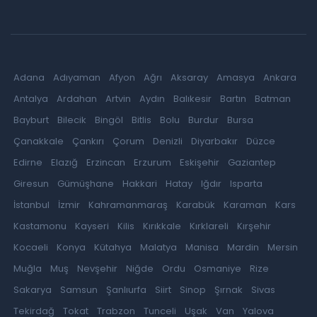
Adana
Adıyaman
Afyon
Ağrı
Aksaray
Amasya
Ankara
Antalya
Ardahan
Artvin
Aydın
Balıkesir
Bartın
Batman
Bayburt
Bilecik
Bingöl
Bitlis
Bolu
Burdur
Bursa
Çanakkale
Çankırı
Çorum
Denizli
Diyarbakır
Düzce
Edirne
Elazığ
Erzincan
Erzurum
Eskişehir
Gaziantep
Giresun
Gümüşhane
Hakkari
Hatay
Iğdır
Isparta
İstanbul
İzmir
Kahramanmaraş
Karabük
Karaman
Kars
Kastamonu
Kayseri
Kilis
Kırıkkale
Kırklareli
Kırşehir
Kocaeli
Konya
Kütahya
Malatya
Manisa
Mardin
Mersin
Muğla
Muş
Nevşehir
Niğde
Ordu
Osmaniye
Rize
Sakarya
Samsun
Şanlıurfa
Siirt
Sinop
Şırnak
Sivas
Tekirdağ
Tokat
Trabzon
Tunceli
Uşak
Van
Yalova