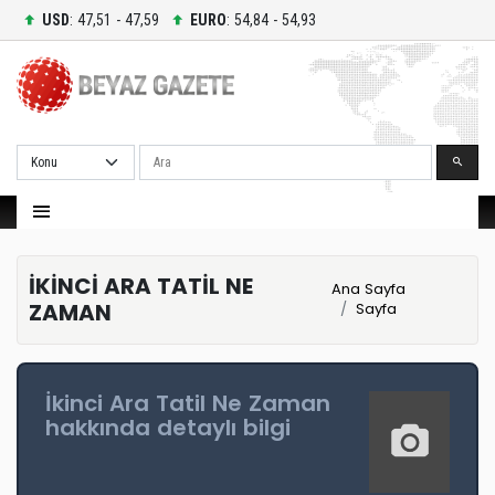
USD
: 47,51 - 47,59
EURO
: 54,84 - 54,93
Ara
İKİNCİ ARA TATİL NE
Ana Sayfa
ZAMAN
Sayfa
İkinci Ara Tatil Ne Zaman
hakkında detaylı bilgi