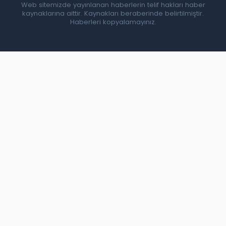
Web sitemizde yayınlanan haberlerin telif hakları haber
kaynaklarına aittir. Kaynakları beraberinde belirtilmiştir.
Haberleri kopyalamayınız.