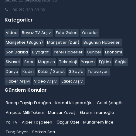
Blk. No:25 Beşiktaş İstanbul
+90 212 333 33 00
Kategoriler
Video
Beyaz TV Arşivi
Foto Galeri
Yazarlar
Manşetler (Bugün)
Manşetler (Dün)
Bugünün Haberleri
Son Dakika
Biyografi
Yerel Haberler
Güncel
Ekonomi
Siyaset
Spor
Magazin
Teknoloji
Yaşam
Eğitim
Sağlık
Dünya
Kadın
Kültür / Sanat
3.Sayfa
Televizyon
Haber Arşivi
Video Arşivi
Etiket Arşivi
Gündem Konular
Recep Tayyip Erdoğan
Kemal Kılıçdaroğlu
Celal Şengör
Ampute Milli Takımı
Mansur Yavaş
Ekrem İmamoğlu
Yol TV
Alper Taşdelen
Özgür Özel
Muharrem İnce
Tunç Soyer
Serkan Sarı