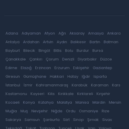
Adana
Adıyaman
Afyon
Ağrı
Aksaray
Amasya
Ankara
Antalya
Ardahan
Artvin
Aydın
Balıkesir
Bartın
Batman
Bayburt
Bilecik
Bingöl
Bitlis
Bolu
Burdur
Bursa
Çanakkale
Çankırı
Çorum
Denizli
Diyarbakır
Düzce
Edirne
Elazığ
Erzincan
Erzurum
Eskişehir
Gaziantep
Giresun
Gümüşhane
Hakkari
Hatay
Iğdır
Isparta
İstanbul
İzmir
Kahramanmaraş
Karabük
Karaman
Kars
Kastamonu
Kayseri
Kilis
Kırıkkale
Kırklareli
Kırşehir
Kocaeli
Konya
Kütahya
Malatya
Manisa
Mardin
Mersin
Muğla
Muş
Nevşehir
Niğde
Ordu
Osmaniye
Rize
Sakarya
Samsun
Şanlıurfa
Siirt
Sinop
Şırnak
Sivas
Tekirdağ
Tokat
Trabzon
Tunceli
Uşak
Van
Yalova