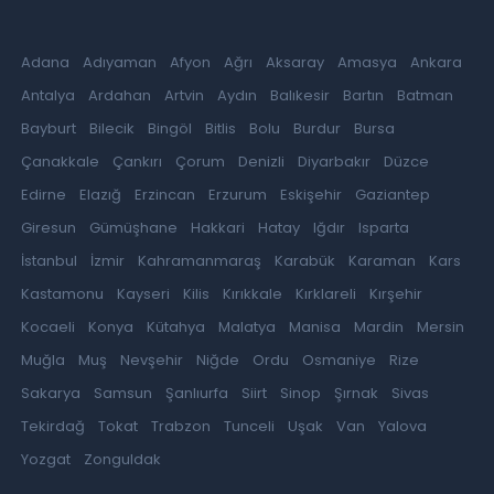
Adana
Adıyaman
Afyon
Ağrı
Aksaray
Amasya
Ankara
Antalya
Ardahan
Artvin
Aydın
Balıkesir
Bartın
Batman
Bayburt
Bilecik
Bingöl
Bitlis
Bolu
Burdur
Bursa
Çanakkale
Çankırı
Çorum
Denizli
Diyarbakır
Düzce
Edirne
Elazığ
Erzincan
Erzurum
Eskişehir
Gaziantep
Giresun
Gümüşhane
Hakkari
Hatay
Iğdır
Isparta
İstanbul
İzmir
Kahramanmaraş
Karabük
Karaman
Kars
Kastamonu
Kayseri
Kilis
Kırıkkale
Kırklareli
Kırşehir
Kocaeli
Konya
Kütahya
Malatya
Manisa
Mardin
Mersin
Muğla
Muş
Nevşehir
Niğde
Ordu
Osmaniye
Rize
Sakarya
Samsun
Şanlıurfa
Siirt
Sinop
Şırnak
Sivas
Tekirdağ
Tokat
Trabzon
Tunceli
Uşak
Van
Yalova
Yozgat
Zonguldak