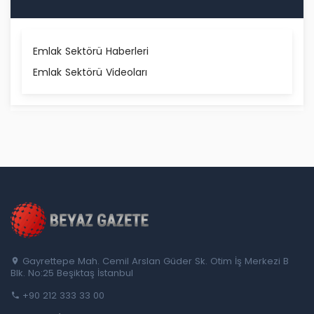
Emlak Sektörü Haberleri
Emlak Sektörü Videoları
Gayrettepe Mah. Cemil Arslan Güder Sk. Otim İş Merkezi B
Blk. No:25 Beşiktaş İstanbul
+90 212 333 33 00