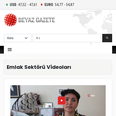
USD
: 47,52 - 47,61
EURO
: 54,77 - 54,87
Ara
Emlak Sektörü Videoları