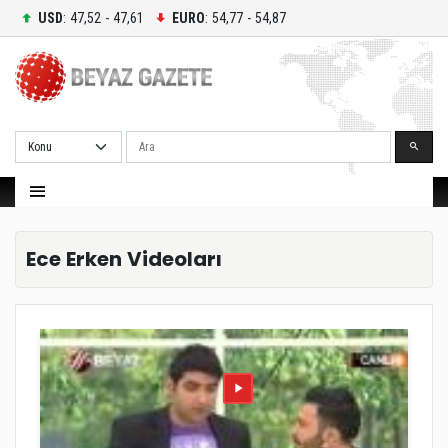
USD
: 47,52 - 47,61
EURO
: 54,77 - 54,87
Ara
Ece Erken Videoları