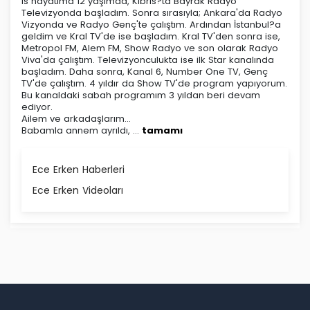
Is hayatıma 12 yaşımda, Kıbrıs?ta Bayrak Radyo
Televizyonda başladım. Sonra sırasıyla; Ankara'da Radyo
Vizyonda ve Radyo Genç'te çalıştım. Ardından İstanbul?a
geldim ve Kral TV'de ise başladım. Kral TV'den sonra ise,
Metropol FM, Alem FM, Show Radyo ve son olarak Radyo
Viva'da çalıştım. Televizyonculukta ise ilk Star kanalında
başladım. Daha sonra, Kanal 6, Number One TV, Genç
TV'de çalıştım. 4 yıldır da Show TV'de program yapıyorum.
Bu kanaldaki sabah programım 3 yıldan beri devam
ediyor.
Ailem ve arkadaşlarım...
Babamla annem ayrıldı, ...
tamamı
Ece Erken Haberleri
Ece Erken Videoları