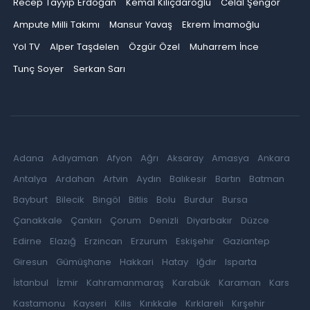
Recep Tayyip Erdoğan
Kemal Kılıçdaroğlu
Celal Şengör
Ampute Milli Takımı
Mansur Yavaş
Ekrem İmamoğlu
Yol TV
Alper Taşdelen
Özgür Özel
Muharrem İnce
Tunç Soyer
Serkan Sarı
Adana
Adıyaman
Afyon
Ağrı
Aksaray
Amasya
Ankara
Antalya
Ardahan
Artvin
Aydın
Balıkesir
Bartın
Batman
Bayburt
Bilecik
Bingöl
Bitlis
Bolu
Burdur
Bursa
Çanakkale
Çankırı
Çorum
Denizli
Diyarbakır
Düzce
Edirne
Elazığ
Erzincan
Erzurum
Eskişehir
Gaziantep
Giresun
Gümüşhane
Hakkari
Hatay
Iğdır
Isparta
İstanbul
İzmir
Kahramanmaraş
Karabük
Karaman
Kars
Kastamonu
Kayseri
Kilis
Kırıkkale
Kırklareli
Kırşehir