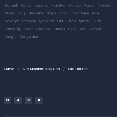
Kocaeli
Konya
Kütahya
Malatya
Manisa
Mardin
Mersin
Muğla
Muş
Nevşehir
Niğde
Ordu
Osmaniye
Rize
Sakarya
Samsun
Şanlıurfa
Siirt
Sinop
Şırnak
Sivas
Tekirdağ
Tokat
Trabzon
Tunceli
Uşak
Van
Yalova
Yozgat
Zonguldak
Künye
Site Kullanım Koşulları
Site Haritası