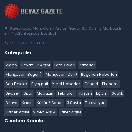
Gayrettepe Mah. Cemil Arslan Güder Sk. Otim İş Merkezi B
Blk. No:25 Beşiktaş İstanbul
+90 212 333 33 00
Kategoriler
Video
Beyaz TV Arşivi
Foto Galeri
Yazarlar
Manşetler (Bugün)
Manşetler (Dün)
Bugünün Haberleri
Son Dakika
Biyografi
Yerel Haberler
Güncel
Ekonomi
Siyaset
Spor
Magazin
Teknoloji
Yaşam
Eğitim
Sağlık
Dünya
Kadın
Kültür / Sanat
3.Sayfa
Televizyon
Haber Arşivi
Video Arşivi
Etiket Arşivi
Gündem Konular