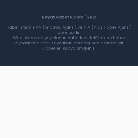
BeyazGazete.Com ' 2021
Haber sitemiz AA (Anadolu Ajansı) ve İHA (İhlas Haber Ajansı)
abonesidir.
Web sitemizde yayınlanan haberlerin telif hakları haber
kaynaklarına aittir. Kaynakları beraberinde belirtilmiştir.
Haberleri kopyalamayınız.