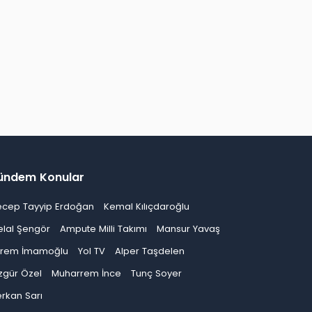
ündem Konular
ecep Tayyip Erdoğan
Kemal Kılıçdaroğlu
elal Şengör
Ampute Milli Takımı
Mansur Yavaş
krem İmamoğlu
Yol TV
Alper Taşdelen
zgür Özel
Muharrem İnce
Tunç Soyer
rkan Sarı