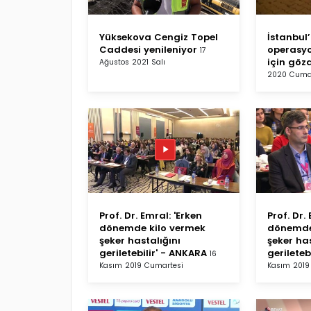
Yüksekova Cengiz Topel
İstanbul
Caddesi yenileniyor
operasyo
17
için göza
Ağustos 2021 Salı
2020 Cum
Prof. Dr. Emral: 'Erken
Prof. Dr.
dönemde kilo vermek
dönemde
şeker hastalığını
şeker has
geriletebilir' - ANKARA
gerileteb
16
Kasım 2019 Cumartesi
Kasım 2019