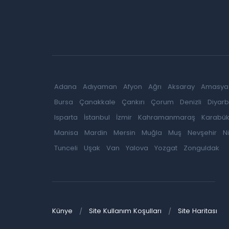
Adana
Adıyaman
Afyon
Ağrı
Aksaray
Amasya
Bursa
Çanakkale
Çankırı
Çorum
Denizli
Diyarb
Isparta
İstanbul
İzmir
Kahramanmaraş
Karabü
Manisa
Mardin
Mersin
Muğla
Muş
Nevşehir
N
Tunceli
Uşak
Van
Yalova
Yozgat
Zonguldak
Künye
Site Kullanım Koşulları
Site Haritası