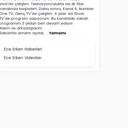
Viva'da çalıştım. Televizyonculukta ise ilk Star
kanalında başladım. Daha sonra, Kanal 6, Number
One TV, Genç TV'de çalıştım. 4 yıldır da Show
TV'de program yapıyorum. Bu kanaldaki sabah
programım 3 yıldan beri devam ediyor.
Ailem ve arkadaşlarım...
Babamla annem ayrıldı, ...
tamamı
Ece Erken Haberleri
Ece Erken Videoları