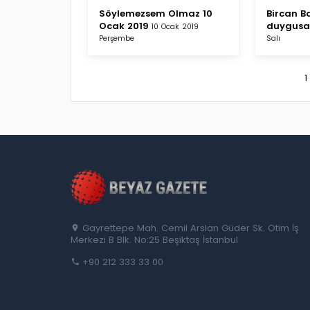
Söylemezsem Olmaz 10
Bircan Ba
Ocak 2019
duygusal
10 Ocak 2019
Perşembe
Salı
1
Gayrettepe Mah. Cemil Arslan Güder Sk. Otim İş
Merkezi B Blk. No:25 Beşiktaş İstanbul
+90 212 333 33 00