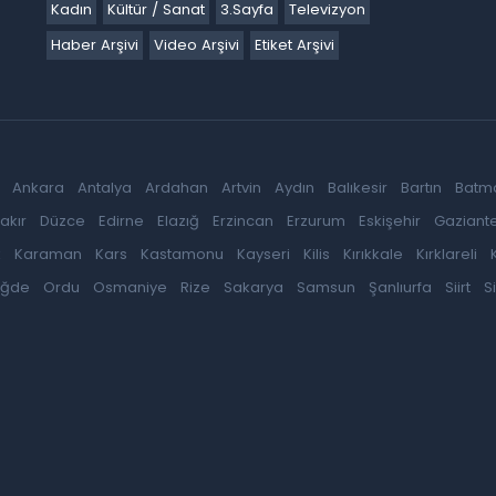
Kadın
Kültür / Sanat
3.Sayfa
Televizyon
Haber Arşivi
Video Arşivi
Etiket Arşivi
Ankara
Antalya
Ardahan
Artvin
Aydın
Balıkesir
Bartın
Batm
akır
Düzce
Edirne
Elazığ
Erzincan
Erzurum
Eskişehir
Gaziant
k
Karaman
Kars
Kastamonu
Kayseri
Kilis
Kırıkkale
Kırklareli
iğde
Ordu
Osmaniye
Rize
Sakarya
Samsun
Şanlıurfa
Siirt
S