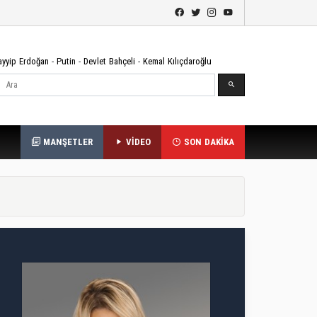
ayyip Erdoğan
-
Putin
-
Devlet Bahçeli
-
Kemal Kılıçdaroğlu
Ara
MANŞETLER
VİDEO
SON DAKİKA