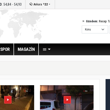
O
: 54,84 - 54,93
Ankara
º22
Gündem:
Recep T
SPOR
MAGAZİN