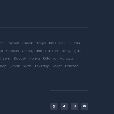
an
Bayburt
Bilecik
Bingöl
Bitlis
Bolu
Burdur
ep
Giresun
Gümüşhane
Hakkari
Hatay
Iğdır
Kırşehir
Kocaeli
Konya
Kütahya
Malatya
inop
Şırnak
Sivas
Tekirdağ
Tokat
Trabzon