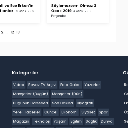
li ve Ece Erken'in
Söylemezsem Olmaz 3
 anları
Ocak 2019
8 Ocak 2019
3 Ocak 2019
Perşembe
2
...
12
13
Kategoriler
G
Video
Beyaz TV Arşivi
Foto Galeri
Yazarlar
R
Manşetler (Bugün)
Manşetler (Dün)
C
Bugünün Haberleri
Son Dakika
Biyografi
E
Yerel Haberler
Güncel
Ekonomi
Siyaset
Spor
Ö
Magazin
Teknoloji
Yaşam
Eğitim
Sağlık
Dünya
Se