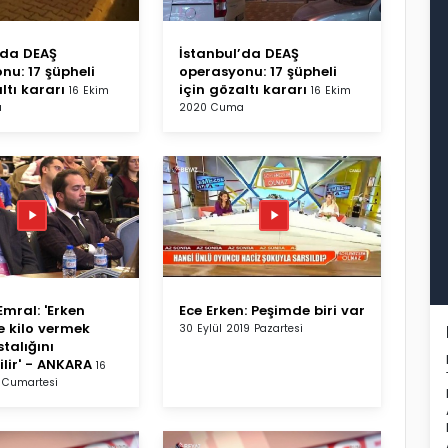
’da DEAŞ
İstanbul’da DEAŞ
nu: 17 şüpheli
operasyonu: 17 şüpheli
ltı kararı
için gözaltı kararı
16 Ekim
16 Ekim
a
2020 Cuma
 Emral: 'Erken
Ece Erken: Peşimde biri var
 kilo vermek
30 Eylül 2019 Pazartesi
talığını
ilir' - ANKARA
16
 Cumartesi