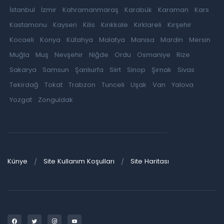
İstanbul
İzmir
Kahramanmaraş
Karabük
Karaman
Kars
Kastamonu
Kayseri
Kilis
Kırıkkale
Kırklareli
Kırşehir
Kocaeli
Konya
Kütahya
Malatya
Manisa
Mardin
Mersin
Muğla
Muş
Nevşehir
Niğde
Ordu
Osmaniye
Rize
Sakarya
Samsun
Şanlıurfa
Siirt
Sinop
Şırnak
Sivas
Tekirdağ
Tokat
Trabzon
Tunceli
Uşak
Van
Yalova
Yozgat
Zonguldak
Künye
Site Kullanım Koşulları
Site Haritası