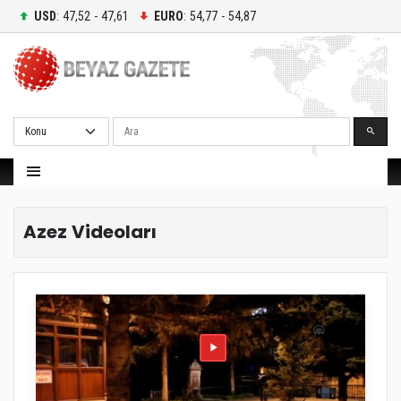
USD
: 47,52 - 47,61
EURO
: 54,77 - 54,87
Ara
Azez Videoları