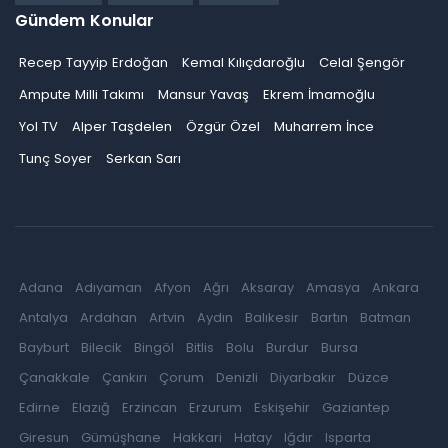
Gündem Konular
Recep Tayyip Erdoğan
Kemal Kılıçdaroğlu
Celal Şengör
Ampute Milli Takımı
Mansur Yavaş
Ekrem İmamoğlu
Yol TV
Alper Taşdelen
Özgür Özel
Muharrem İnce
Tunç Soyer
Serkan Sarı
Adana
Adıyaman
Afyon
Ağrı
Aksaray
Amasya
Ankara
Antalya
Ardahan
Artvin
Aydın
Balıkesir
Bartın
Batman
Bayburt
Bilecik
Bingöl
Bitlis
Bolu
Burdur
Bursa
Çanakkale
Çankırı
Çorum
Denizli
Diyarbakır
Düzce
Edirne
Elazığ
Erzincan
Erzurum
Eskişehir
Gaziantep
Giresun
Gümüşhane
Hakkari
Hatay
Iğdır
Isparta