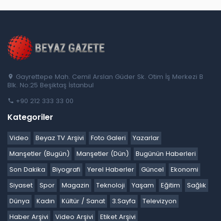
Gayrettepe Mah. Cemil Arslan Güder Sk. Otim İş Merkezi B
Blk. No:25 Beşiktaş İstanbul
+90 212 333 33 00
Kategoriler
Video
Beyaz TV Arşivi
Foto Galeri
Yazarlar
Manşetler (Bugün)
Manşetler (Dün)
Bugünün Haberleri
Son Dakika
Biyografi
Yerel Haberler
Güncel
Ekonomi
Siyaset
Spor
Magazin
Teknoloji
Yaşam
Eğitim
Sağlık
Dünya
Kadın
Kültür / Sanat
3.Sayfa
Televizyon
Haber Arşivi
Video Arşivi
Etiket Arşivi