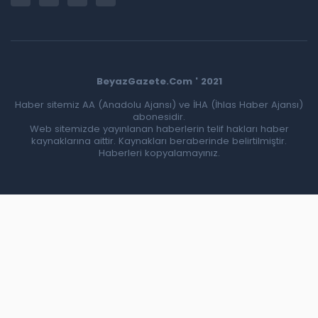
BeyazGazete.Com ' 2021
Haber sitemiz AA (Anadolu Ajansı) ve İHA (İhlas Haber Ajansı)
abonesidir.
Web sitemizde yayınlanan haberlerin telif hakları haber
kaynaklarına aittir. Kaynakları beraberinde belirtilmiştir.
Haberleri kopyalamayınız.