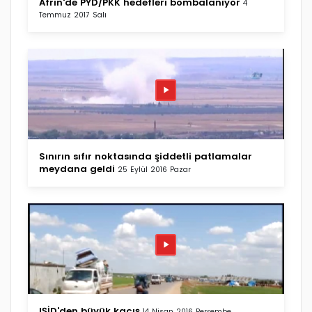
Afrin'de PYD/PKK hedefleri bombalanıyor
4
Temmuz 2017 Salı
Sınırın sıfır noktasında şiddetli patlamalar
meydana geldi
25 Eylül 2016 Pazar
IŞİD'den büyük kaçış
14 Nisan 2016 Perşembe