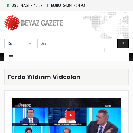
USD
: 47,51 - 47,59
EURO
: 54,84 - 54,93
Ara
Ferda Yıldırım Videoları