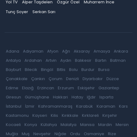
Yol TV
Alper Taşdelen
Özgür Özel
Muharrem İnce
Tunç Soyer
Serkan Sarı
Adana
Adıyaman
Afyon
Ağrı
Aksaray
Amasya
Ankara
Antalya
Ardahan
Artvin
Aydın
Balıkesir
Bartın
Batman
Bayburt
Bilecik
Bingöl
Bitlis
Bolu
Burdur
Bursa
Çanakkale
Çankırı
Çorum
Denizli
Diyarbakır
Düzce
Edirne
Elazığ
Erzincan
Erzurum
Eskişehir
Gaziantep
Giresun
Gümüşhane
Hakkari
Hatay
Iğdır
Isparta
İstanbul
İzmir
Kahramanmaraş
Karabük
Karaman
Kars
Kastamonu
Kayseri
Kilis
Kırıkkale
Kırklareli
Kırşehir
Kocaeli
Konya
Kütahya
Malatya
Manisa
Mardin
Mersin
Muğla
Muş
Nevşehir
Niğde
Ordu
Osmaniye
Rize