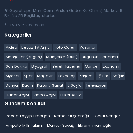
Gayrettepe Mah. Cemil Arslan Güder Sk. Otim İş Merkezi B
Blk. No:25 Beşiktaş İstanbul
+90 212 333 33 00
Kategoriler
Video
Beyaz TV Arşivi
Foto Galeri
Yazarlar
Manşetler (Bugün)
Manşetler (Dün)
Bugünün Haberleri
Son Dakika
Biyografi
Yerel Haberler
Güncel
Ekonomi
Siyaset
Spor
Magazin
Teknoloji
Yaşam
Eğitim
Sağlık
Dünya
Kadın
Kültür / Sanat
3.Sayfa
Televizyon
Haber Arşivi
Video Arşivi
Etiket Arşivi
Gündem Konular
Recep Tayyip Erdoğan
Kemal Kılıçdaroğlu
Celal Şengör
Ampute Milli Takımı
Mansur Yavaş
Ekrem İmamoğlu