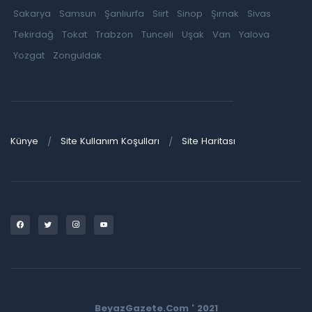
Sakarya
Samsun
Şanlıurfa
Siirt
Sinop
Şırnak
Sivas
Tekirdağ
Tokat
Trabzon
Tunceli
Uşak
Van
Yalova
Yozgat
Zonguldak
Künye
Site Kullanım Koşulları
Site Haritası
BeyazGazete.Com ' 2021