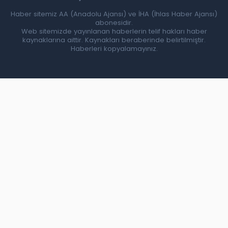
Haber sitemiz AA (Anadolu Ajansı) ve İHA (İhlas Haber Ajansı)
abonesidir.
Web sitemizde yayınlanan haberlerin telif hakları haber
kaynaklarına aittir. Kaynakları beraberinde belirtilmiştir.
Haberleri kopyalamayınız.