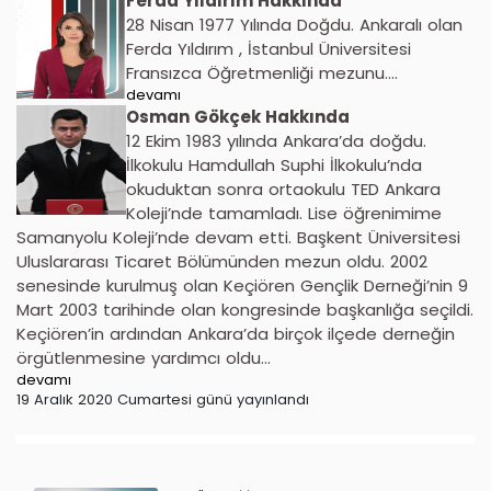
Ferda Yıldırım Hakkında
28 Nisan 1977 Yılında Doğdu. Ankaralı olan
Ferda Yıldırım , İstanbul Üniversitesi
Fransızca Öğretmenliği mezunu....
devamı
Osman Gökçek Hakkında
12 Ekim 1983 yılında Ankara’da doğdu.
İlkokulu Hamdullah Suphi İlkokulu’nda
okuduktan sonra ortaokulu TED Ankara
Koleji’nde tamamladı. Lise öğrenimime
Samanyolu Koleji’nde devam etti. Başkent Üniversitesi
Uluslararası Ticaret Bölümünden mezun oldu. 2002
senesinde kurulmuş olan Keçiören Gençlik Derneği’nin 9
Mart 2003 tarihinde olan kongresinde başkanlığa seçildi.
Keçiören’in ardından Ankara’da birçok ilçede derneğin
örgütlenmesine yardımcı oldu...
devamı
19 Aralık 2020 Cumartesi günü yayınlandı