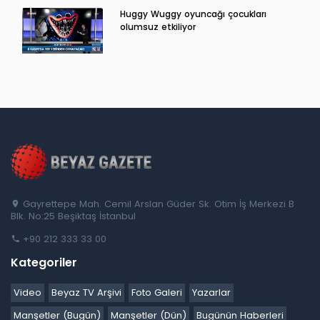
Huggy Wuggy oyuncağı çocukları
olumsuz etkiliyor
Gayrettepe Mah. Cemil Arslan Güder Sk. Otim İş Merkezi B
Blk. No:25 Beşiktaş İstanbul
+90 212 333 33 00
Kategoriler
Video
Beyaz TV Arşivi
Foto Galeri
Yazarlar
Manşetler (Bugün)
Manşetler (Dün)
Bugünün Haberleri