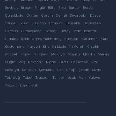
Bayburt
Bilecik
Bingöl
Bitlis
Bolu
Burdur
Bursa
Çanakkale
Çankırı
Çorum
Denizli
Diyarbakır
Düzce
Edirne
Elazığ
Erzincan
Erzurum
Eskişehir
Gaziantep
Giresun
Gümüşhane
Hakkari
Hatay
Iğdır
Isparta
İstanbul
İzmir
Kahramanmaraş
Karabük
Karaman
Kars
Kastamonu
Kayseri
Kilis
Kırıkkale
Kırklareli
Kırşehir
Kocaeli
Konya
Kütahya
Malatya
Manisa
Mardin
Mersin
Muğla
Muş
Nevşehir
Niğde
Ordu
Osmaniye
Rize
Sakarya
Samsun
Şanlıurfa
Siirt
Sinop
Şırnak
Sivas
Tekirdağ
Tokat
Trabzon
Tunceli
Uşak
Van
Yalova
Yozgat
Zonguldak