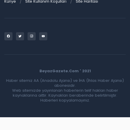
Künye
Site Kullanım Koşulları
Site Haritası
BeyazGazete.Com ' 2021
Haber sitemiz AA (Anadolu Ajansı) ve İHA (İhlas Haber Ajansı)
abonesidir.
Web sitemizde yayınlanan haberlerin telif hakları haber
kaynaklarına aittir. Kaynakları beraberinde belirtilmiştir.
Haberleri kopyalamayınız.