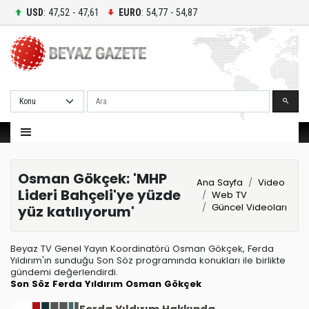
USD
: 47,52 - 47,61
EURO
: 54,77 - 54,87
Ara
Osman Gökçek: 'MHP
Ana Sayfa
Video
Lideri Bahçeli'ye yüzde
Web TV
Güncel Videoları
yüz katılıyorum'
Beyaz TV Genel Yayın Koordinatörü Osman Gökçek, Ferda
Yıldırım'ın sunduğu Son Söz programında konukları ile birlikte
gündemi değerlendirdi.
Son Söz
Ferda Yıldırım
Osman Gökçek