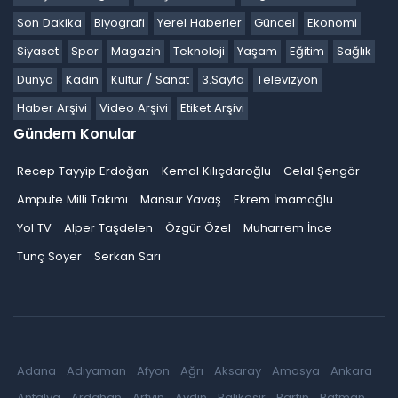
Son Dakika
Biyografi
Yerel Haberler
Güncel
Ekonomi
Siyaset
Spor
Magazin
Teknoloji
Yaşam
Eğitim
Sağlık
Dünya
Kadın
Kültür / Sanat
3.Sayfa
Televizyon
Haber Arşivi
Video Arşivi
Etiket Arşivi
Gündem Konular
Recep Tayyip Erdoğan
Kemal Kılıçdaroğlu
Celal Şengör
Ampute Milli Takımı
Mansur Yavaş
Ekrem İmamoğlu
Yol TV
Alper Taşdelen
Özgür Özel
Muharrem İnce
Tunç Soyer
Serkan Sarı
Adana
Adıyaman
Afyon
Ağrı
Aksaray
Amasya
Ankara
Antalya
Ardahan
Artvin
Aydın
Balıkesir
Bartın
Batman