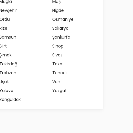
Muğla
Muş
Nevşehir
Niğde
Ordu
Osmaniye
Rize
Sakarya
Samsun
Şanlıurfa
Siirt
Sinop
Şırnak
Sivas
Tekirdağ
Tokat
Trabzon
Tunceli
Uşak
Van
Yalova
Yozgat
Zonguldak