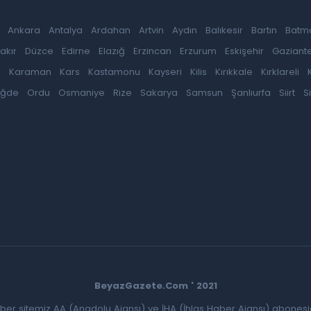
Ankara
Antalya
Ardahan
Artvin
Aydın
Balıkesir
Bartın
Batm
akır
Düzce
Edirne
Elazığ
Erzincan
Erzurum
Eskişehir
Gaziant
k
Karaman
Kars
Kastamonu
Kayseri
Kilis
Kırıkkale
Kırklareli
iğde
Ordu
Osmaniye
Rize
Sakarya
Samsun
Şanlıurfa
Siirt
S
BeyazGazete.Com ' 2021
ber sitemiz AA (Anadolu Ajansı) ve İHA (İhlas Haber Ajansı) abonesid