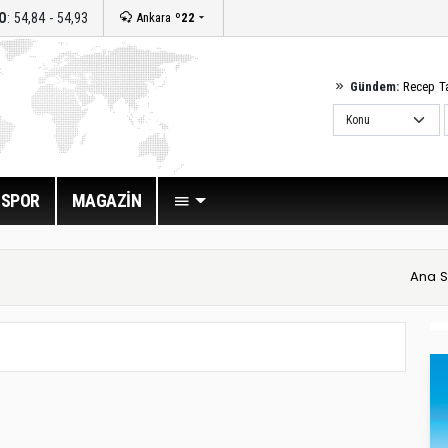
O
: 54,84 - 54,93
Ankara
º22
Gündem:
Recep T
SPOR
MAGAZİN
Ana S