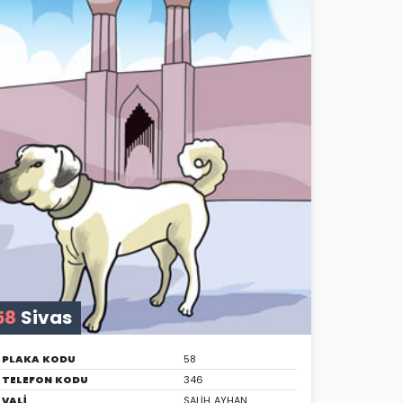
58
Sivas
PLAKA KODU
58
TELEFON KODU
346
VALİ
SALİH AYHAN