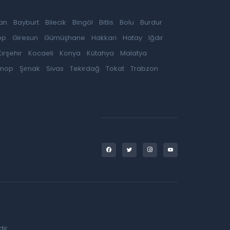
an
Bayburt
Bilecik
Bingöl
Bitlis
Bolu
Burdur
ep
Giresun
Gümüşhane
Hakkari
Hatay
Iğdır
Kırşehir
Kocaeli
Konya
Kütahya
Malatya
inop
Şırnak
Sivas
Tekirdağ
Tokat
Trabzon
ir.