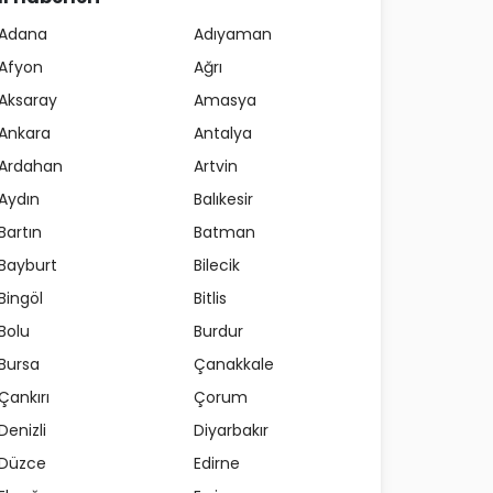
Adana
Adıyaman
Afyon
Ağrı
Aksaray
Amasya
Ankara
Antalya
Ardahan
Artvin
Aydın
Balıkesir
Bartın
Batman
Bayburt
Bilecik
Bingöl
Bitlis
Bolu
Burdur
Bursa
Çanakkale
Çankırı
Çorum
Denizli
Diyarbakır
Düzce
Edirne