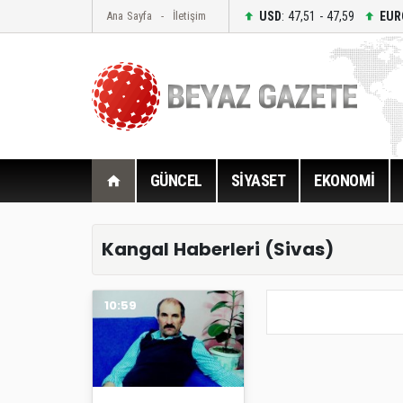
USD
: 47,51 - 47,59
EUR
Ana Sayfa
İletişim
GÜNCEL
SİYASET
EKONOMİ
Kangal Haberleri (Sivas)
10:59