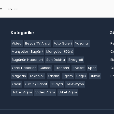
2
...
32
33
Kategoriler
G
Video
Beyaz TV Arşivi
Foto Galeri
Yazarlar
R
Manşetler (Bugün)
Manşetler (Dün)
C
Bugünün Haberleri
Son Dakika
Biyografi
E
Yerel Haberler
Güncel
Ekonomi
Siyaset
Spor
Ö
Magazin
Teknoloji
Yaşam
Eğitim
Sağlık
Dünya
Se
Kadın
Kültür / Sanat
3.Sayfa
Televizyon
Haber Arşivi
Video Arşivi
Etiket Arşivi