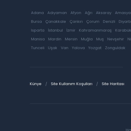
Adana
Adıyaman
Afyon
Ağrı
Aksaray
Amasya
Bursa
Çanakkale
Çankırı
Çorum
Denizli
Diyarb
Isparta
İstanbul
İzmir
Kahramanmaraş
Karabü
Manisa
Mardin
Mersin
Muğla
Muş
Nevşehir
N
Tunceli
Uşak
Van
Yalova
Yozgat
Zonguldak
Künye
Site Kullanım Koşulları
Site Haritası
Ha