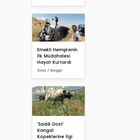
11:16
Emekli Hemşirenin
İlk Müdahalesi
Hayat Kurtardı
Sivas / Kangal
11:10
'Sadık Dost'
Kangal
Köpeklerine İlgi