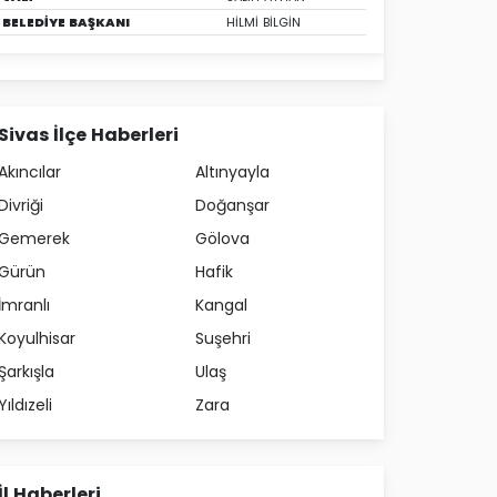
BELEDİYE BAŞKANI
HİLMİ BİLGİN
Sivas İlçe Haberleri
Akıncılar
Altınyayla
Divriği
Doğanşar
Gemerek
Gölova
Gürün
Hafik
İmranlı
Kangal
Koyulhisar
Suşehri
Şarkışla
Ulaş
Yıldızeli
Zara
İl Haberleri