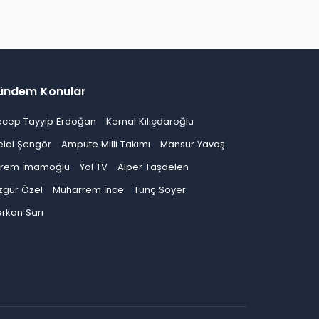
ündem Konular
ecep Tayyip Erdoğan
Kemal Kılıçdaroğlu
elal Şengör
Ampute Milli Takımı
Mansur Yavaş
krem İmamoğlu
Yol TV
Alper Taşdelen
zgür Özel
Muharrem İnce
Tunç Soyer
rkan Sarı