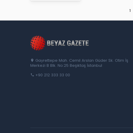
1
Gayrettepe Mah. Cemil Arslan Güder Sk. Otim İş
Merkezi B Blk. No:25 Beşiktaş İstanbul
+90 212 333 33 00