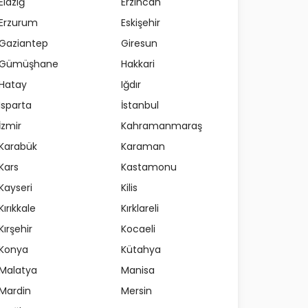
Elazığ
Erzincan
Erzurum
Eskişehir
Gaziantep
Giresun
Gümüşhane
Hakkari
Hatay
Iğdır
Isparta
İstanbul
İzmir
Kahramanmaraş
Karabük
Karaman
Kars
Kastamonu
Kayseri
Kilis
Kırıkkale
Kırklareli
Kırşehir
Kocaeli
Konya
Kütahya
Malatya
Manisa
Mardin
Mersin