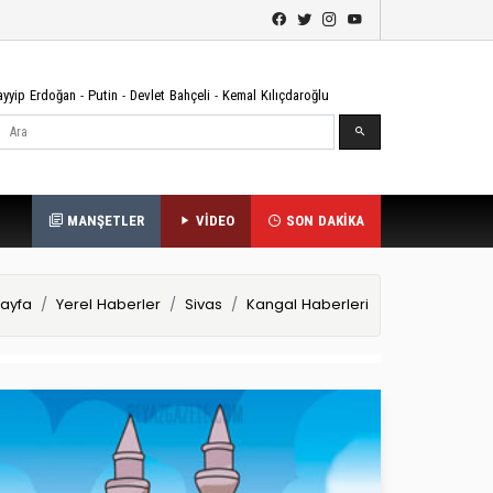
ayyip Erdoğan
-
Putin
-
Devlet Bahçeli
-
Kemal Kılıçdaroğlu
Ara
MANŞETLER
VİDEO
SON DAKİKA
ayfa
Yerel Haberler
Sivas
Kangal Haberleri