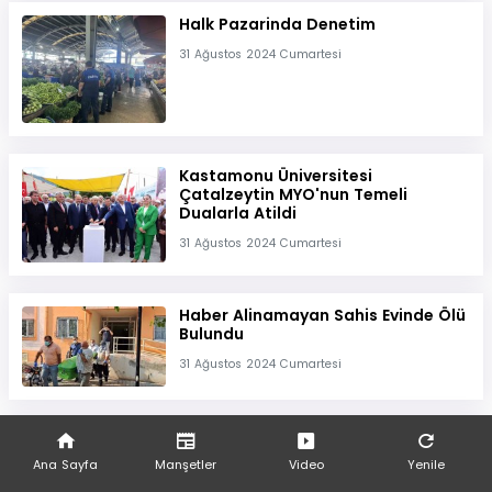
Halk Pazarinda Denetim
31 Ağustos 2024 Cumartesi
Kastamonu Üniversitesi
Çatalzeytin MYO'nun Temeli
Dualarla Atildi
31 Ağustos 2024 Cumartesi
Haber Alinamayan Sahis Evinde Ölü
Bulundu
31 Ağustos 2024 Cumartesi
Ankara'da Kereste
Imalathanesinde Yangin
Ana Sayfa
Manşetler
Video
Yenile
31 Ağustos 2024 Cumartesi