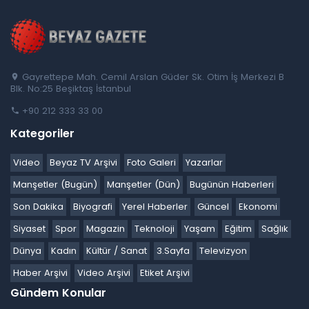
Gayrettepe Mah. Cemil Arslan Güder Sk. Otim İş Merkezi B
Blk. No:25 Beşiktaş İstanbul
+90 212 333 33 00
Kategoriler
Video
Beyaz TV Arşivi
Foto Galeri
Yazarlar
Manşetler (Bugün)
Manşetler (Dün)
Bugünün Haberleri
Son Dakika
Biyografi
Yerel Haberler
Güncel
Ekonomi
Siyaset
Spor
Magazin
Teknoloji
Yaşam
Eğitim
Sağlık
Dünya
Kadın
Kültür / Sanat
3.Sayfa
Televizyon
Haber Arşivi
Video Arşivi
Etiket Arşivi
Gündem Konular