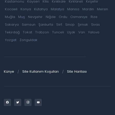
Kastamonu
Kayseri
Kilis
Kırıkkale
Kırklareli
Kırşehir
Kocaeli
Konya
Kütahya
Malatya
Manisa
Mardin
Mersin
Muğla
Muş
Nevşehir
Niğde
Ordu
Osmaniye
Rize
Sakarya
Samsun
Şanlıurfa
Siirt
Sinop
Şırnak
Sivas
Tekirdağ
Tokat
Trabzon
Tunceli
Uşak
Van
Yalova
Yozgat
Zonguldak
Künye
Site Kullanım Koşulları
Site Haritası