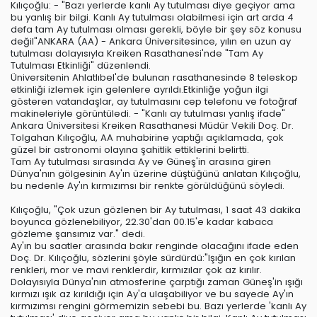
Kılıçoğlu: - "Bazı yerlerde kanlı Ay tutulması diye geçiyor ama
bu yanlış bir bilgi. Kanlı Ay tutulması olabilmesi için art arda 4
defa tam Ay tutulması olması gerekli, böyle bir şey söz konusu
değil"ANKARA (AA) - Ankara Üniversitesince, yılın en uzun ay
tutulması dolayısıyla Kreiken Rasathanesi'nde "Tam Ay
Tutulması Etkinliği" düzenlendi.
Üniversitenin Ahlatlıbel'de bulunan rasathanesinde 8 teleskop
etkinliği izlemek için gelenlere ayrıldı.Etkinliğe yoğun ilgi
gösteren vatandaşlar, ay tutulmasını cep telefonu ve fotoğraf
makineleriyle görüntüledi. - "Kanlı ay tutulması yanlış ifade"
Ankara Üniversitesi Kreiken Rasathanesi Müdür Vekili Doç. Dr.
Tolgahan Kılıçoğlu, AA muhabirine yaptığı açıklamada, çok
güzel bir astronomi olayına şahitlik ettiklerini belirtti.
Tam Ay tutulması sırasında Ay ve Güneş'in arasına giren
Dünya'nın gölgesinin Ay'ın üzerine düştüğünü anlatan Kılıçoğlu,
bu nedenle Ay'ın kırmızımsı bir renkte görüldüğünü söyledi.
Kılıçoğlu, "Çok uzun gözlenen bir Ay tutulması, 1 saat 43 dakika
boyunca gözlenebiliyor, 22.30'dan 00.15'e kadar kabaca
gözleme şansımız var." dedi.
Ay'ın bu saatler arasında bakır renginde olacağını ifade eden
Doç. Dr. Kılıçoğlu, sözlerini şöyle sürdürdü:"Işığın en çok kırılan
renkleri, mor ve mavi renklerdir, kırmızılar çok az kırılır.
Dolayısıyla Dünya'nın atmosferine çarptığı zaman Güneş'in ışığı
kırmızı ışık az kırıldığı için Ay'a ulaşabiliyor ve bu sayede Ay'ın
kırmızımsı rengini görmemizin sebebi bu. Bazı yerlerde 'kanlı Ay