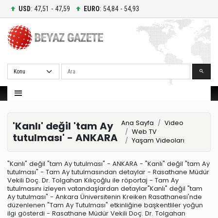
USD
: 47,51 - 47,59
EURO
: 54,84 - 54,93
Ara
Ana Sayfa
Video
'Kanlı' değil 'tam Ay
Web TV
tutulması' - ANKARA
Yaşam Videoları
"Kanlı" değil "tam Ay tutulması" - ANKARA - "Kanlı" değil "tam Ay
tutulması" - Tam Ay tutulmasından detaylar - Rasathane Müdür
Vekili Doç. Dr. Tolgahan Kılıçoğlu ile röportaj - Tam Ay
tutulmasını izleyen vatandaşlardan detaylar"Kanlı" değil "tam
Ay tutulması" - Ankara Üniversitenin Kreiken Rasathanesi'nde
düzenlenen "Tam Ay Tutulması" etkinliğine başkentliler yoğun
ilgi gösterdi - Rasathane Müdür Vekili Doç. Dr. Tolgahan