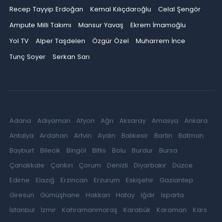
Recep Tayyip Erdoğan
Kemal Kılıçdaroğlu
Celal Şengör
Ampute Milli Takımı
Mansur Yavaş
Ekrem İmamoğlu
Yol TV
Alper Taşdelen
Özgür Özel
Muharrem İnce
Tunç Soyer
Serkan Sarı
Adana
Adıyaman
Afyon
Ağrı
Aksaray
Amasya
Ankara
Antalya
Ardahan
Artvin
Aydın
Balıkesir
Bartın
Batman
Bayburt
Bilecik
Bingöl
Bitlis
Bolu
Burdur
Bursa
Çanakkale
Çankırı
Çorum
Denizli
Diyarbakır
Düzce
Edirne
Elazığ
Erzincan
Erzurum
Eskişehir
Gaziantep
Giresun
Gümüşhane
Hakkari
Hatay
Iğdır
Isparta
İstanbul
İzmir
Kahramanmaraş
Karabük
Karaman
Kars