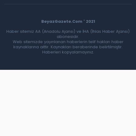
BeyazGazete.Com ' 2021
Haber sitemiz AA (Anadolu Ajansı) ve İHA (İhlas Haber Ajansı)
abonesidir.
Web sitemizde yayınlanan haberlerin telif hakları haber
kaynaklarına aittir. Kaynakları beraberinde belirtilmiştir.
Haberleri kopyalamayınız.