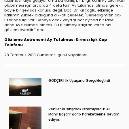
tutulması' diye geçiyor ama bu yanlış bir bilgi. Kanlı Ay tutulması
olabilmesi için art arda 4 defa tam Ay tutulması olması gerekli,
böyle bir şey söz konusu değil."Doç. Dr. Kılıçoğlu, etkinliğe
katılımın yüksek olduğuna dikkati çekerek, "Beklediğimizin çok
üzerinde ilgi var. Seneye ocak veya şubat ayında bir tane
daha Ay tutulması olacak. Bu tutulmayı kaçıran varsa onu
gözlemleyebilir." dedi.
Gözleme
Astronomi
Ay Tutulması
Kırmızı Işık
Cep
Telefonu
28 Temmuz 2018 Cumartesi günü yayınlandı
GÖKÇERİ İlk Uçuşunu Gerçekleştirdi
Vekiller el sıkışmak istemiyordu! Ali
Mahir Başarır garip hareketlerine devam
ediyor.