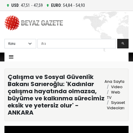
USD
: 47,51 - 47,59
EURO
: 54,84 - 54,93
Ara
Çalışma ve Sosyal Güvenlik
Ana Sayfa
Bakanı Sarıeroğlu: 'Kadınlar
Video
çalışma hayatında olmazsa,
Web
büyüme ve kalkınma sürecimiz
TV
Siyaset
eksik ve yetersiz olur' -
Videoları
ANKARA