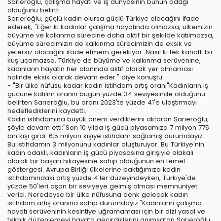
Sarıeroğlu, çalışma hayatı ve iş dünyasının bunun odağı
olduğunu belirtti.
Sarıeroğlu, güçlü kadın olursa güçlü Türkiye olacağını ifade
ederek, "Eğer ki kadınlar çalışma hayatında olmazsa, ülkemizin
büyüme ve kalkınma sürecine daha aktif bir şekilde katılmazsa,
büyüme sürecimizin de kalkınma sürecimizin de eksik ve
yetersiz olacağını ifade etmem gerekiyor. Nasıl ki tek kanatlı bir
kuş uçamazsa, Türkiye de büyüme ve kalkınma serüvenine,
kadınların hayatın her alanında aktif olarak yer almaması
halinde eksik olarak devam eder." diye konuştu.
- "Bir ülke nüfusu kadar kadın istihdam artış oranı"Kadınların iş
gücüne katılım oranın bugün yüzde 34 seviyesinde olduğunu
belirten Sarıeroğlu, bu oranı 2023'te yüzde 41'e ulaştırmayı
hedeflediklerini kaydetti.
Kadın istihdamına büyük önem verdiklerini aktaran Sarıeroğlu,
şöyle devam etti:"Son 10 yılda iş gücü piyasamıza 7 milyon 775
bin kişi girdi. 6,5 milyon kişiye istihdam sağlamış durumdayız.
Bu istihdamın 3 milyonunu kadınlar oluşturuyor. Bu Türkiye'nin
kadın odaklı, kadınların iş gücü piyasasına girişiyle alakalı
olarak bir başarı hikayesine sahip olduğunun en temel
göstergesi. Avrupa Birliği ülkelerine baktığımıza kadın
istihdamındaki artış yüzde 4'ler düzeyindeyken, Türkiye'de
yüzde 50'leri aşan bir seviyeye gelmiş olması memnuniyet
verici. Neredeyse bir ülke nüfusuna denk gelecek kadın
istihdam artış oranına sahip durumdayız."Kadınların çalışma
hayatı serüveninin kesintiye uğramaması için bir dizi yasal ve
teknik düzenlemeyi hayata geçirdiklerini anımsatan Sarıeroğlu,