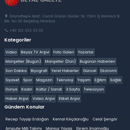
Gayrettepe Mah. Cemil Arslan Güder Sk. Otim İş Merkezi B
Blk. No:25 Beşiktaş İstanbul
+90 212 333 33 00
Kategoriler
Video
Beyaz TV Arşivi
Foto Galeri
Yazarlar
Manşetler (Bugün)
Manşetler (Dün)
Bugünün Haberleri
Son Dakika
Biyografi
Yerel Haberler
Güncel
Ekonomi
Siyaset
Spor
Magazin
Teknoloji
Yaşam
Eğitim
Sağlık
Dünya
Kadın
Kültür / Sanat
3.Sayfa
Televizyon
Haber Arşivi
Video Arşivi
Etiket Arşivi
Gündem Konular
Recep Tayyip Erdoğan
Kemal Kılıçdaroğlu
Celal Şengör
Ampute Milli Takımı
Mansur Yavaş
Ekrem İmamoğlu