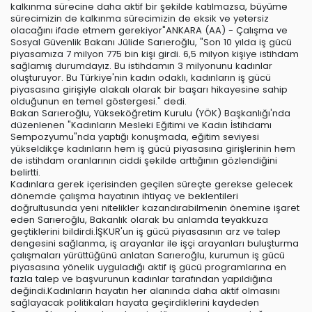
kalkınma sürecine daha aktif bir şekilde katılmazsa, büyüme
sürecimizin de kalkınma sürecimizin de eksik ve yetersiz
olacağını ifade etmem gerekiyor"ANKARA (AA) - Çalışma ve
Sosyal Güvenlik Bakanı Jülide Sarıeroğlu, "Son 10 yılda iş gücü
piyasamıza 7 milyon 775 bin kişi girdi. 6,5 milyon kişiye istihdam
sağlamış durumdayız. Bu istihdamın 3 milyonunu kadınlar
oluşturuyor. Bu Türkiye'nin kadın odaklı, kadınların iş gücü
piyasasına girişiyle alakalı olarak bir başarı hikayesine sahip
olduğunun en temel göstergesi." dedi.
Bakan Sarıeroğlu, Yükseköğretim Kurulu (YÖK) Başkanlığı'nda
düzenlenen "Kadınların Mesleki Eğitimi ve Kadın İstihdamı
Sempozyumu"nda yaptığı konuşmada, eğitim seviyesi
yükseldikçe kadınların hem iş gücü piyasasına girişlerinin hem
de istihdam oranlarının ciddi şekilde arttığının gözlendiğini
belirtti.
Kadınlara gerek içerisinden geçilen süreçte gerekse gelecek
dönemde çalışma hayatının ihtiyaç ve beklentileri
doğrultusunda yeni nitelikler kazandırabilmenin önemine işaret
eden Sarıeroğlu, Bakanlık olarak bu anlamda teyakkuza
geçtiklerini bildirdi.İŞKUR'un iş gücü piyasasının arz ve talep
dengesini sağlanma, iş arayanlar ile işçi arayanları buluşturma
çalışmaları yürüttüğünü anlatan Sarıeroğlu, kurumun iş gücü
piyasasına yönelik uyguladığı aktif iş gücü programlarına en
fazla talep ve başvurunun kadınlar tarafından yapıldığına
değindi.Kadınların hayatın her alanında daha aktif olmasını
sağlayacak politikaları hayata geçirdiklerini kaydeden