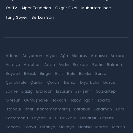
Yol TV
Alper Taşdelen
Özgür Özel
Muharrem İnce
Tunç Soyer
Serkan Sarı
Adana
Adıyaman
Afyon
Ağrı
Aksaray
Amasya
Ankara
Antalya
Ardahan
Artvin
Aydın
Balıkesir
Bartın
Batman
Bayburt
Bilecik
Bingöl
Bitlis
Bolu
Burdur
Bursa
Çanakkale
Çankırı
Çorum
Denizli
Diyarbakır
Düzce
Edirne
Elazığ
Erzincan
Erzurum
Eskişehir
Gaziantep
Giresun
Gümüşhane
Hakkari
Hatay
Iğdır
Isparta
İstanbul
İzmir
Kahramanmaraş
Karabük
Karaman
Kars
Kastamonu
Kayseri
Kilis
Kırıkkale
Kırklareli
Kırşehir
Kocaeli
Konya
Kütahya
Malatya
Manisa
Mardin
Mersin