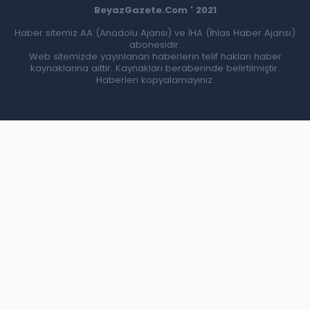
BeyazGazete.Com ' 2021
Haber sitemiz AA (Anadolu Ajansı) ve İHA (İhlas Haber Ajansı)
abonesidir.
Web sitemizde yayınlanan haberlerin telif hakları haber
kaynaklarına aittir. Kaynakları beraberinde belirtilmiştir.
Haberleri kopyalamayınız.