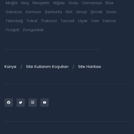
Muğla
Muş
Nevşehir
Niğde
Ordu
Osmaniye
Rize
Sakarya
Samsun
Şanlıurfa
Siirt
Sinop
Şırnak
Sivas
Tekirdağ
Tokat
Trabzon
Tunceli
Uşak
Van
Yalova
Yozgat
Zonguldak
Künye
Site Kullanım Koşulları
Site Haritası