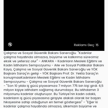
🔇
Reklamı Geç: 15
Çalışma ve Sosyal Güvenlik Bakanı Sarıeroğlu: "Kadınlar
çalışma hayatında olmazsa, büyüme ve kalkınma sürecimiz
eksik ve yetersiz olur" - ANKARA - Kadınların Mesleki Eğitimi ve
Kadın İstihdamı Sempozyumu - Aile ve Sosyal Politikalar Bakanı
Kaya, Çalışma ve Sosyal Güvenlik Bakanı Sarıeroğlu ve YÖK
Başkanı Saraç'ın gelişi - YÖK Başkanı Prof. Dr. Yekta Saraç'ın
konuşmasıKadınların Mesleki Eğitimi ve Kadın İstihdamı
Sempozyumu - Çalışma ve Sosyal Güvenlik Bakanı Sarıeroğlu:
- "Son 10 yılda iş gücü piyasamıza 7 milyon 775 bin kişi girdi. 6,5
milyon kişiye istihdam sağlamış durumdayız. Bu istihdamın 3
milyonunu kadınlar oluşturuyor. Bu Türkiye'nin kadın odaklı,
kadınların iş gücü piyasasına girişiyle alakalı olarak bir başarı
hikayesine sahip olduğunun en temel göstergesi" - "Eğer ki
kadınlar çalışma hayatında olmazsa, ülkemizin büyüme ve