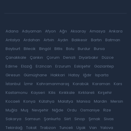
Adana
Adıyaman
Afyon
Ağrı
Aksaray
Amasya
Ankara
Antalya
Ardahan
Artvin
Aydın
Balıkesir
Bartın
Batman
Bayburt
Bilecik
Bingöl
Bitlis
Bolu
Burdur
Bursa
Çanakkale
Çankırı
Çorum
Denizli
Diyarbakır
Düzce
Edirne
Elazığ
Erzincan
Erzurum
Eskişehir
Gaziantep
Giresun
Gümüşhane
Hakkari
Hatay
Iğdır
Isparta
İstanbul
İzmir
Kahramanmaraş
Karabük
Karaman
Kars
Kastamonu
Kayseri
Kilis
Kırıkkale
Kırklareli
Kırşehir
Kocaeli
Konya
Kütahya
Malatya
Manisa
Mardin
Mersin
Muğla
Muş
Nevşehir
Niğde
Ordu
Osmaniye
Rize
Sakarya
Samsun
Şanlıurfa
Siirt
Sinop
Şırnak
Sivas
Tekirdağ
Tokat
Trabzon
Tunceli
Uşak
Van
Yalova