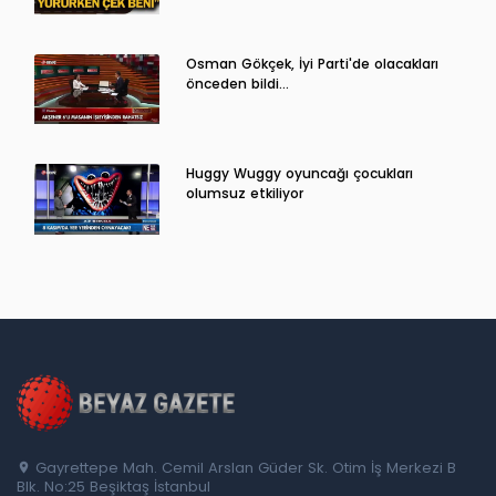
Osman Gökçek, İyi Parti'de olacakları
önceden bildi...
Huggy Wuggy oyuncağı çocukları
olumsuz etkiliyor
Gayrettepe Mah. Cemil Arslan Güder Sk. Otim İş Merkezi B
Blk. No:25 Beşiktaş İstanbul