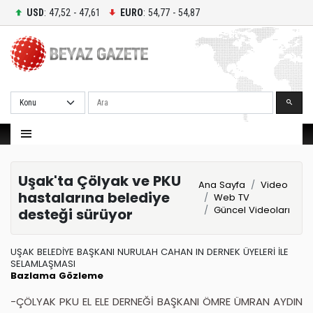
USD
: 47,52 - 47,61
EURO
: 54,77 - 54,87
Ara
Uşak'ta Çölyak ve PKU
Ana Sayfa
Video
hastalarına belediye
Web TV
Güncel Videoları
desteği sürüyor
UŞAK BELEDİYE BAŞKANI NURULAH CAHAN IN DERNEK ÜYELERİ İLE
SELAMLAŞMASI
Bazlama
Gözleme
-ÇÖLYAK PKU EL ELE DERNEĞİ BAŞKANI ÖMRE ÜMRAN AYDIN