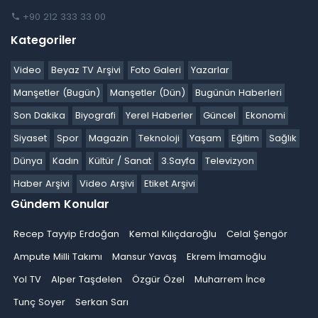
+90 212 333 33 00
Kategoriler
Video
Beyaz TV Arşivi
Foto Galeri
Yazarlar
Manşetler (Bugün)
Manşetler (Dün)
Bugünün Haberleri
Son Dakika
Biyografi
Yerel Haberler
Güncel
Ekonomi
Siyaset
Spor
Magazin
Teknoloji
Yaşam
Eğitim
Sağlık
Dünya
Kadın
Kültür / Sanat
3.Sayfa
Televizyon
Haber Arşivi
Video Arşivi
Etiket Arşivi
Gündem Konular
Recep Tayyip Erdoğan
Kemal Kılıçdaroğlu
Celal Şengör
Ampute Milli Takımı
Mansur Yavaş
Ekrem İmamoğlu
Yol TV
Alper Taşdelen
Özgür Özel
Muharrem İnce
Tunç Soyer
Serkan Sarı