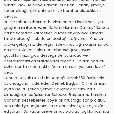
sunan Uşak Belediye Başkanı Nurullah Cahan, şimdiye
kadar olduğu gibi daima bir ve beraber olacaklarını
belirtti.
Bu tür rahatsızlıkların etkilerinin en aza indirilmesi için
çalıştıklarını ifade eden Başkan Nurullah Cahan, “Burada
da bazlamalar, katmerler, bükmeler yapılıyor. Onların
tüketebileceği şekilde un desteği sağlıyoruz. Yine bir
araya geldiğimiz derneğimizdeki mutfağın oluşumunda
da desteklerimiz oldu. Bu rahatsızlığı yaşayan
çocuklarımıza gıda desteğinde bulunduk. Ve
desteklerimizi arttırarak sürdüreceğiz. Onların dertleri
bizim derdimiz demektir. Daima onların yanlarındayız.”
dedi.
Kentte Çölyak PKU El Ele Derneği olarak 150 üyelerinin
bulunduğunu ifade eden Dernek Başkanı Ömre Ümran
Aydın ise, “Dışarıda yemek ve içmek durumumuz
olmadığı için sağolsunlar Belediye Başkanımız Nurullah
Cahan’ın destekleriyle böyle bir mutfağa sahip olduk.
Ben Belediye Başkanımıza tekrar tekrar çok teşekkür
ediyorum. Bu kadar aileye umut oldular.” açıklamasında