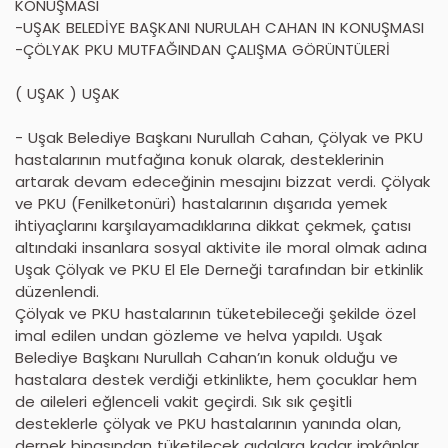
KONUŞMASI
-UŞAK BELEDİYE BAŞKANI NURULAH CAHAN IN KONUŞMASI
-ÇÖLYAK PKU MUTFAĞINDAN ÇALIŞMA GÖRÜNTÜLERİ
( UŞAK ) UŞAK
- Uşak Belediye Başkanı Nurullah Cahan, Çölyak ve PKU
hastalarının mutfağına konuk olarak, desteklerinin
artarak devam edeceğinin mesajını bizzat verdi. Çölyak
ve PKU (Fenilketonüri) hastalarının dışarıda yemek
ihtiyaçlarını karşılayamadıklarına dikkat çekmek, çatısı
altındaki insanlara sosyal aktivite ile moral olmak adına
Uşak Çölyak ve PKU El Ele Derneği tarafından bir etkinlik
düzenlendi.
Çölyak ve PKU hastalarının tüketebileceği şekilde özel
imal edilen undan gözleme ve helva yapıldı. Uşak
Belediye Başkanı Nurullah Cahan’ın konuk olduğu ve
hastalara destek verdiği etkinlikte, hem çocuklar hem
de aileleri eğlenceli vakit geçirdi. Sık sık çeşitli
desteklerle çölyak ve PKU hastalarının yanında olan,
dernek binasından tüketilecek gıdalara kadar imkânlar