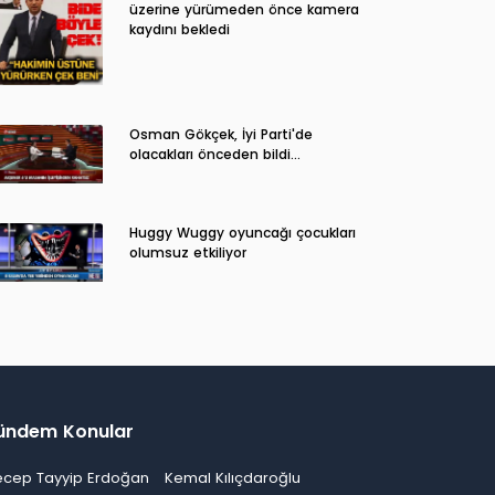
üzerine yürümeden önce kamera
kaydını bekledi
Osman Gökçek, İyi Parti'de
olacakları önceden bildi...
Huggy Wuggy oyuncağı çocukları
olumsuz etkiliyor
ündem Konular
ecep Tayyip Erdoğan
Kemal Kılıçdaroğlu