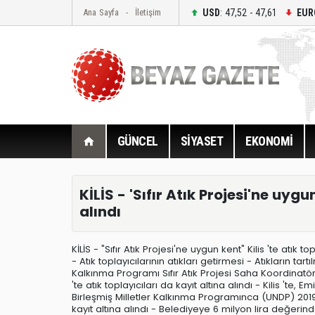
USD
: 47,52 - 47,61
EUR
Ana Sayfa
İletişim
GÜNCEL
SİYASET
EKONOMİ
KİLİS - 'Sıfır Atık Projesi'ne uygu
alındı
KİLİS - "Sıfır Atık Projesi'ne uygun kent" Kilis 'te atık t
- Atık toplayıcılarının atıkları getirmesi - Atıkların tar
Kalkınma Programı Sıfır Atık Projesi Saha Koordinatörü
'te atık toplayıcıları da kayıt altına alındı - Kilis 't
Birleşmiş Milletler Kalkınma Programınca (UNDP) 2019'd
kayıt altına alındı - Belediyeye 6 milyon lira değer