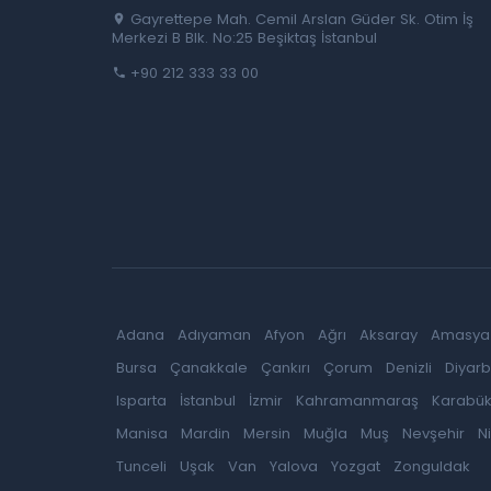
Gayrettepe Mah. Cemil Arslan Güder Sk. Otim İş
Merkezi B Blk. No:25 Beşiktaş İstanbul
+90 212 333 33 00
Adana
Adıyaman
Afyon
Ağrı
Aksaray
Amasya
Bursa
Çanakkale
Çankırı
Çorum
Denizli
Diyarb
Isparta
İstanbul
İzmir
Kahramanmaraş
Karabü
Manisa
Mardin
Mersin
Muğla
Muş
Nevşehir
N
Tunceli
Uşak
Van
Yalova
Yozgat
Zonguldak