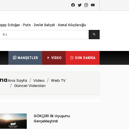
ayyip Erdoğan
-
Putin
-
Devlet Bahçeli
-
Kemal Kılıçdaroğlu
Ara
MANŞETLER
VİDEO
SON DAKİKA
ına
Ana Sayfa
Video
Web TV
Güncel Videoları
GÖKÇERİ İlk Uçuşunu
Gerçekleştirdi