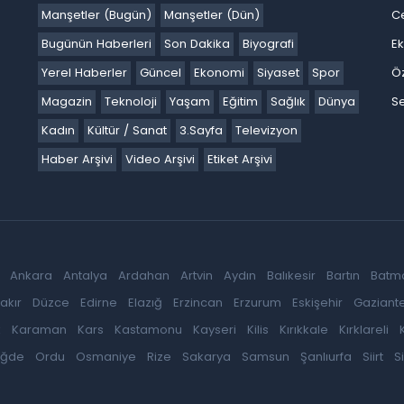
Manşetler (Bugün)
Manşetler (Dün)
C
Bugünün Haberleri
Son Dakika
Biyografi
E
Yerel Haberler
Güncel
Ekonomi
Siyaset
Spor
Ö
Magazin
Teknoloji
Yaşam
Eğitim
Sağlık
Dünya
Se
Kadın
Kültür / Sanat
3.Sayfa
Televizyon
Haber Arşivi
Video Arşivi
Etiket Arşivi
Ankara
Antalya
Ardahan
Artvin
Aydın
Balıkesir
Bartın
Batm
akır
Düzce
Edirne
Elazığ
Erzincan
Erzurum
Eskişehir
Gaziant
k
Karaman
Kars
Kastamonu
Kayseri
Kilis
Kırıkkale
Kırklareli
iğde
Ordu
Osmaniye
Rize
Sakarya
Samsun
Şanlıurfa
Siirt
S