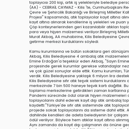
toplayıcısı 200 kişi, artık iş yelekleriyle belediye per
(AA) - CEBRAİL CAYMAZ - Kilis 'te, Cumhurbaşkanı R
Çevre ve Şehircilik Bakanlığı ve Birleşmiş Milletler K
Projesi" kapsamında, atık toplayıcılar kayıt altına alındı
kayıt altına alınarak kendilerine iş yelekleri ve puan yü
Çöp konteynerlerinden geri kazanılabilir atıkları topl
para veya hijyen malzemesi veriliyor.Birleşmiş Millet
Murat Akbaş, AA muhabirine, Kilis Belediyesine Çevre 
getirme merkezi kurduklarını söyledi.
Kamu kurumlarına ve bütün sokaklara geri dönüşüm at
Akbaş, Kilis Belediyesine 4 ambalaj atık malzemeleri 
Emine Erdoğan'a teşekkür eden Akbaş, "Sayın Emine 
projesinde gerek kurumlar gerekse vatandaşlar nezdinde
ve çok güzel sonuçlar elde ettik. Kamu kurumları, Türk 
verdik. Kilis Belediyesine yaklaşık 6 milyon lira deste
Kilis Belediyesine sıfır atık teşvik sistemi kurduklar
merkezinde 7 bin 500 haneye teşvik kartı dağıttık. Bu 
toplama merkezlerine getirdikleri zaman kartlarına 
Pandemi sürecinde ödül olarak hijyen malzemeleri d
toplayıcılarını dahil ederek kayıt dışı atık ambalaj t
kaydetti:"Türkiye'de sıfır atık sisteminde atık toplayıcıl
projede sokak toplayıcılarını da sisteme dahil ettik. Art
dahilinde kendileri de adeta belediyenin bir çalışanı 
ödül veriliyor. Böylece hem atıklar kayıt altına alın
Aynı zamanda da kayıt dışı çalışmanın da önüne g