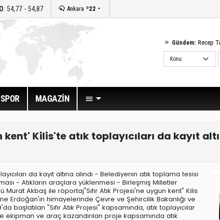
O
: 54,77 - 54,87
Ankara
º22
Gündem:
Recep T
SPOR
MAGAZİN
n kent' Kilis'te atık toplayıcıları da kayıt alt
oplayıcıları da kayıt altına alındı - Belediyenin atık toplama tesisi
tılması - Atıkların araçlara yüklenmesi - Birleşmiş Milletler
 Murat Akbaş ile röportaj"Sıfır Atık Projesi'ne uygun kent" Kilis
e, Emine Erdoğan'ın himayelerinde Çevre ve Şehircilik Bakanlığı ve
a başlatılan "Sıfır Atık Projesi" kapsamında, atık toplayıcılar
inde ekipman ve araç kazandırılan proje kapsamında atık