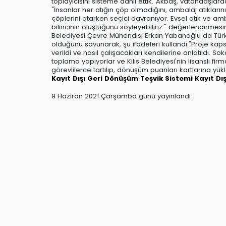
toplayıcısını sisteme dahil ettik."Akbaş, vatandaşlard
"İnsanlar her atığın çöp olmadığını, ambalaj atıkları
çöplerini atarken seçici davranıyor. Evsel atık ve ambal
bilincinin oluştuğunu söyleyebiliriz." değerlendirmes
Belediyesi Çevre Mühendisi Erkan Yabanoğlu da Türkiye'de
olduğunu savunarak, şu ifadeleri kullandı:"Proje kapsamı
verildi ve nasıl çalışacakları kendilerine anlatıldı. S
toplama yapıyorlar ve Kilis Belediyesi'nin lisanslı firmas
görevlilerce tartılıp, dönüşüm puanları kartlarına yü
Kayıt Dışı
Geri Dönüşüm
Teşvik Sistemi
Kayıt Dı
9 Haziran 2021 Çarşamba günü yayınlandı