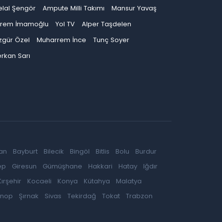
elal Şengör
Ampute Milli Takımı
Mansur Yavaş
krem İmamoğlu
Yol TV
Alper Taşdelen
zgür Özel
Muharrem İnce
Tunç Soyer
rkan Sarı
an
Bayburt
Bilecik
Bingöl
Bitlis
Bolu
Burdur
ep
Giresun
Gümüşhane
Hakkari
Hatay
Iğdır
Kırşehir
Kocaeli
Konya
Kütahya
Malatya
inop
Şırnak
Sivas
Tekirdağ
Tokat
Trabzon