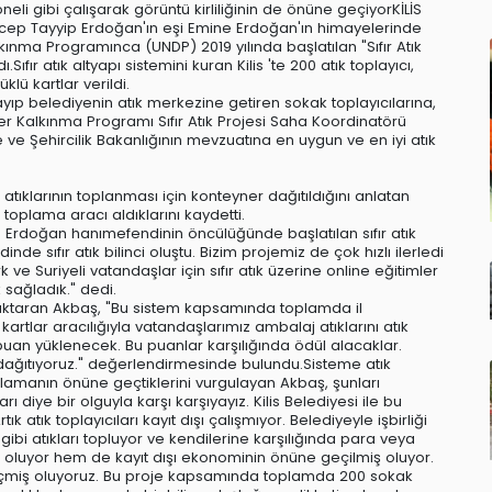
soneli gibi çalışarak görüntü kirliliğinin de önüne geçiyorKİLİS
ecep Tayyip Erdoğan'ın eşi Emine Erdoğan'ın himayelerinde
alkınma Programınca (UNDP) 2019 yılında başlatılan "Sıfır Atık
.Sıfır atık altyapı sistemini kuran Kilis 'te 200 atık toplayıcı,
klü kartlar verildi.
ayıp belediyenin atık merkezine getiren sokak toplayıcılarına,
ler Kalkınma Programı Sıfır Atık Projesi Saha Koordinatörü
ve Şehircilik Bakanlığının mevzuatına en uygun ve en iyi atık
ıklarının toplanması için konteyner dağıtıldığını anlatan
toplama aracı aldıklarını kaydetti.
Erdoğan hanımefendinin öncülüğünde başlatılan sıfır atık
 sıfır atık bilinci oluştu. Bizim projemiz de çok hızlı ilerledi
ve Suriyeli vatandaşlar için sıfır atık üzerine online eğitimler
k sağladık." dedi.
ını aktaran Akbaş, "Bu sistem kapsamında toplamda il
kartlar aracılığıyla vatandaşlarımız ambalaj atıklarını atık
puan yüklenecek. Bu puanlar karşılığında ödül alacaklar.
ağıtıyoruz." değerlendirmesinde bulundu.Sisteme atık
oplamanın önüne geçtiklerini vurgulayan Akbaş, şunları
arı diye bir olguyla karşı karşıyayız. Kilis Belediyesi ile bu
ık atık toplayıcıları kayıt dışı çalışmıyor. Belediyeyle işbirliği
gibi atıkları topluyor ve kendilerine karşılığında para veya
mış oluyor hem de kayıt dışı ekonominin önüne geçilmiş oluyor.
eçmiş oluyoruz. Bu proje kapsamında toplamda 200 sokak