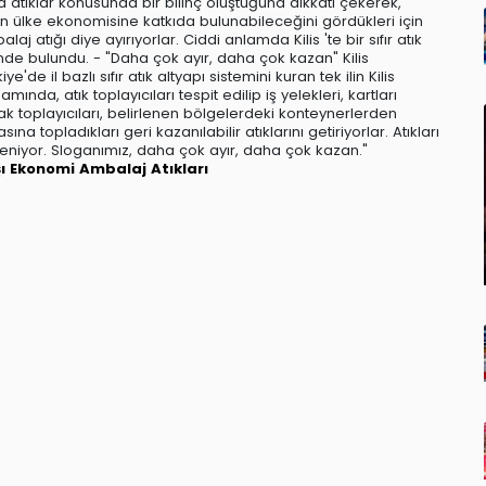
a atıklar konusunda bir bilinç oluştuğuna dikkati çekerek,
nın ülke ekonomisine katkıda bulunabileceğini gördükleri için
aj atığı diye ayırıyorlar. Ciddi anlamda Kilis 'te bir sıfır atık
inde bulundu. - "Daha çok ayır, daha çok kazan" Kilis
 il bazlı sıfır atık altyapı sistemini kuran tek ilin Kilis
nda, atık toplayıcıları tespit edilip iş yelekleri, kartları
okak toplayıcıları, belirlenen bölgelerdeki konteynerlerden
ına topladıkları geri kazanılabilir atıklarını getiriyorlar. Atıkları
kleniyor. Sloganımız, daha çok ayır, daha çok kazan."
şı Ekonomi
Ambalaj Atıkları