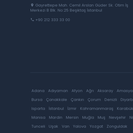
Gayrettepe Mah. Cemil Arslan Güder Sk. Otim İş
Merkezi B Blk. No:25 Beşiktaş İstanbul
+90 212 333 33 00
Adana
Adıyaman
Afyon
Ağrı
Aksaray
Amasya
Bursa
Çanakkale
Çankırı
Çorum
Denizli
Diyarb
Isparta
İstanbul
İzmir
Kahramanmaraş
Karabü
Manisa
Mardin
Mersin
Muğla
Muş
Nevşehir
N
Tunceli
Uşak
Van
Yalova
Yozgat
Zonguldak