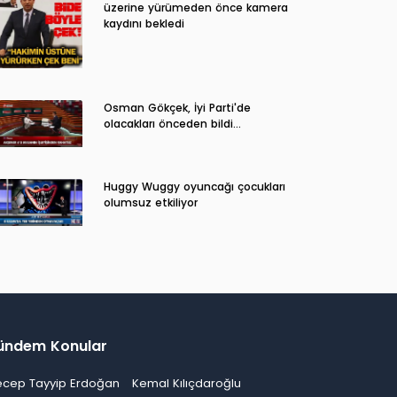
üzerine yürümeden önce kamera
kaydını bekledi
Osman Gökçek, İyi Parti'de
olacakları önceden bildi...
Huggy Wuggy oyuncağı çocukları
olumsuz etkiliyor
ündem Konular
ecep Tayyip Erdoğan
Kemal Kılıçdaroğlu