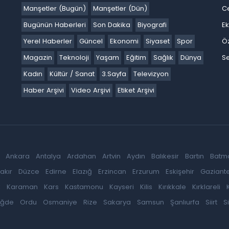
Manşetler (Bugün)
Manşetler (Dün)
C
Bugünün Haberleri
Son Dakika
Biyografi
E
Yerel Haberler
Güncel
Ekonomi
Siyaset
Spor
Ö
Magazin
Teknoloji
Yaşam
Eğitim
Sağlık
Dünya
Se
Kadın
Kültür / Sanat
3.Sayfa
Televizyon
Haber Arşivi
Video Arşivi
Etiket Arşivi
Ankara
Antalya
Ardahan
Artvin
Aydın
Balıkesir
Bartın
Batm
akır
Düzce
Edirne
Elazığ
Erzincan
Erzurum
Eskişehir
Gaziant
k
Karaman
Kars
Kastamonu
Kayseri
Kilis
Kırıkkale
Kırklareli
iğde
Ordu
Osmaniye
Rize
Sakarya
Samsun
Şanlıurfa
Siirt
S