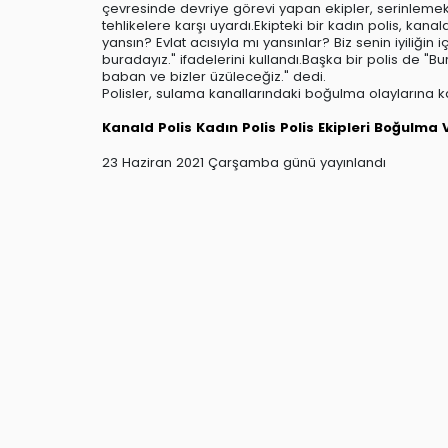
çevresinde devriye görevi yapan ekipler, serinlemek 
tehlikelere karşı uyardı.Ekipteki bir kadın polis, kan
yansın? Evlat acısıyla mı yansınlar? Biz senin iyiliğin
buradayız." ifadelerini kullandı.Başka bir polis de 
baban ve bizler üzüleceğiz." dedi.
Polisler, sulama kanallarındaki boğulma olaylarına kar
Kanald
Polis
Kadın Polis
Polis Ekipleri
Boğulma V
23 Haziran 2021 Çarşamba günü yayınlandı