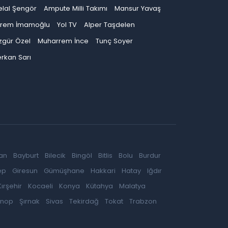
elal Şengör
Ampute Milli Takımı
Mansur Yavaş
krem İmamoğlu
Yol TV
Alper Taşdelen
zgür Özel
Muharrem İnce
Tunç Soyer
rkan Sarı
an
Bayburt
Bilecik
Bingöl
Bitlis
Bolu
Burdur
ep
Giresun
Gümüşhane
Hakkari
Hatay
Iğdır
Kırşehir
Kocaeli
Konya
Kütahya
Malatya
inop
Şırnak
Sivas
Tekirdağ
Tokat
Trabzon