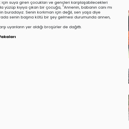
için suya giren çocukları ve gençleri karşılaşabilecekleri
alda yüzüp kıyıya çıkan bir çocuğa, "Annenin, babanın canı mı
 için buradayız. Senin korkman için değil, sen yaşa diye
"Burada senin başına kötü bir şey gelmesi durumunda annen,
şı uyarıların yer aldığı broşürler de dağıttı.
akaları