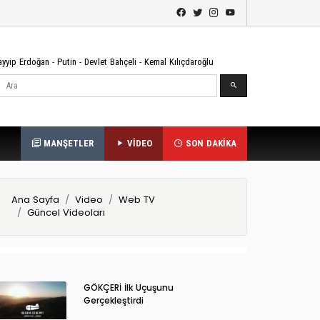
ayyip Erdoğan
-
Putin
-
Devlet Bahçeli
-
Kemal Kılıçdaroğlu
Ara
MANŞETLER
VİDEO
SON DAKİKA
Ana Sayfa
Video
Web TV
Güncel Videoları
GÖKÇERİ İlk Uçuşunu
Gerçekleştirdi