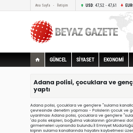
USD
: 47,52 - 47,61
EUR
Ana Sayfa
İletişim
GÜNCEL
SİYASET
EKONOMİ
Adana polisi, çocuklara ve genç
yaptı
Adana polisi, çocuklara ve gençlere "sulama kanalları
çevresinde denetim yapması - Polislerin çocuk ve g
uyarılması Adana polisi, çocuklara ve gençlere "sul
'da polis ekipleri, boğulma vakalarının görülmesi do
girmemeleri uyarısında bulundu.İl Emniyet Müdürlüğü T
kişinin sulama kanallarında hayatını kaybetmesi üzer