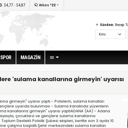
O
: 54,77 - 54,87
Ankara
º22
Gündem:
Recep T
SPOR
MAGAZİN
lere 'sulama kanallarına girmeyin' uyarısı
na girmeyin" uyarısı yaptı - Polislerin, sulama kanalları
ençlere uyarıda bulunması - Sulama kanalında yüzenlerin
ama kanallarına girmeyin" uyarısı yaptıADANA (AA) - Adana
layısıyla, çocuklara ve gençlere sulama kanallarına
oplum Destekli Polislik Şubesi ekipleri, kentte son 3 ayda 10
ine çalışma başlattı.Şehir merkezindeki sulama kanalları