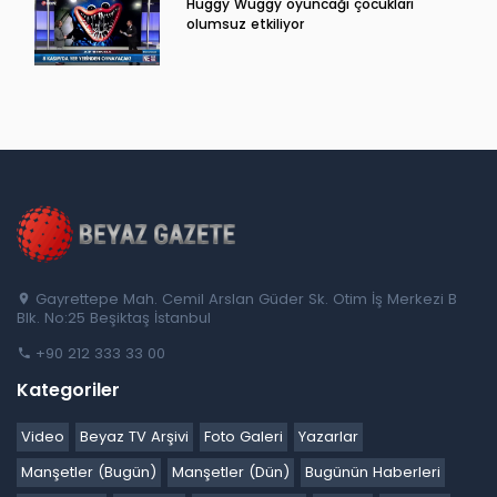
Huggy Wuggy oyuncağı çocukları
olumsuz etkiliyor
Gayrettepe Mah. Cemil Arslan Güder Sk. Otim İş Merkezi B
Blk. No:25 Beşiktaş İstanbul
+90 212 333 33 00
Kategoriler
Video
Beyaz TV Arşivi
Foto Galeri
Yazarlar
Manşetler (Bugün)
Manşetler (Dün)
Bugünün Haberleri