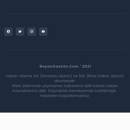
BeyazGazete.Com ' 2021
Haber sitemiz AA (Anadolu Ajansı) ve İHA (İhlas Haber Ajansı)
abonesidir.
Web sitemizde yayınlanan haberlerin telif hakları haber
kaynaklarına aittir. Kaynakları beraberinde belirtilmiştir.
Haberleri kopyalamayınız.