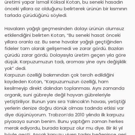
üretimi yapar İsmail Köksal Kotan, bu seneki hasadın
önceki yıllara az olduğunu belirterek ürünün bir kısmının
tarlada çürüdüğünü söyledi.
Havaların yağışlı geçmesinden dolayı ürünün olumsuz
etkilendiğini belirten Kotan, “Bu seneki hasat önceki
yıllara oranla az. Bu sene havalar yağışlı geçtiğinden
fideler tam olarak gelişemedi ve zarar gördü. Bazıları
çürüdü zarar gördü. Dolayısıyla üretim geçen yıla göre
düşük. Karpuzumuzun tadı, aroması yine aynı değişiklik
yok” dedi.
Karpuzun özelliği bakımından çok tercih edildiğini
kaydeden Kotan, “Karpuzumuzun özelliği, ham
kesilmeyip direkt dalından toplanması. Aynı zamanda
organik, suni gübreyle değil hayvan gübreleriyle
yetiştiriliyor. Bunun yanı sıra Yalıncak’ın havası, yetiştiği
yerlerin denize doğru dönük olması tadında etkisi var
diye düşünüyorum. Trabzon’da 2010 yılında ilk karpuzu
piyasaya sunan benim. Bunu yaptığım zaman herkes
merak ediyordu, burada karpuz olur mu diye. Bir iki yıl
böyle geçti. Ancak kapuzu yiyen tadını beğenince geri