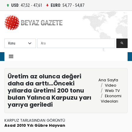
USD
: 47,52 - 47,61
EURO
: 54,77 - 54,87
Ara
Üretim az olunca değeri
Ana Sayfa
daha da arttı...Önceki
Video
yıllarda üretimi 200 tonu
Web TV
Ekonomi
bulan Yalınca Karpuzu yarı
Videoları
yarıya geriledi
KARPUZ TARLASINDAN GÖRÜNTÜ
Asad
2010 Yılı
Gübre
Hayvan