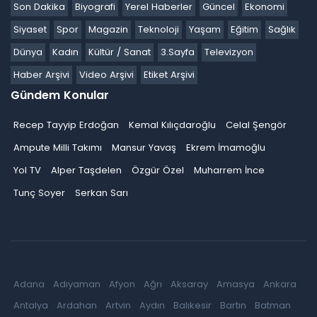
Son Dakika
Biyografi
Yerel Haberler
Güncel
Ekonomi
Siyaset
Spor
Magazin
Teknoloji
Yaşam
Eğitim
Sağlık
Dünya
Kadın
Kültür / Sanat
3.Sayfa
Televizyon
Haber Arşivi
Video Arşivi
Etiket Arşivi
Gündem Konular
Recep Tayyip Erdoğan
Kemal Kılıçdaroğlu
Celal Şengör
Ampute Milli Takımı
Mansur Yavaş
Ekrem İmamoğlu
Yol TV
Alper Taşdelen
Özgür Özel
Muharrem İnce
Tunç Soyer
Serkan Sarı
Adana
Adıyaman
Afyon
Ağrı
Aksaray
Amasya
Ankara
Antalya
Ardahan
Artvin
Aydın
Balıkesir
Bartın
Batman