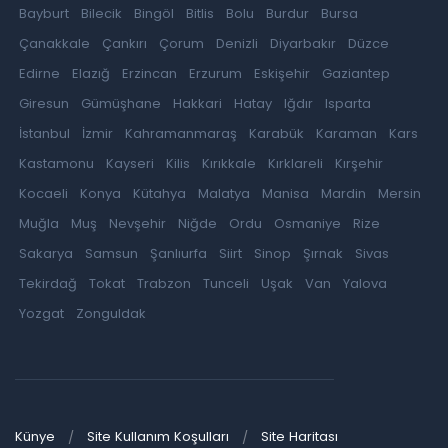
Bayburt
Bilecik
Bingöl
Bitlis
Bolu
Burdur
Bursa
Çanakkale
Çankırı
Çorum
Denizli
Diyarbakır
Düzce
Edirne
Elazığ
Erzincan
Erzurum
Eskişehir
Gaziantep
Giresun
Gümüşhane
Hakkari
Hatay
Iğdır
Isparta
İstanbul
İzmir
Kahramanmaraş
Karabük
Karaman
Kars
Kastamonu
Kayseri
Kilis
Kırıkkale
Kırklareli
Kırşehir
Kocaeli
Konya
Kütahya
Malatya
Manisa
Mardin
Mersin
Muğla
Muş
Nevşehir
Niğde
Ordu
Osmaniye
Rize
Sakarya
Samsun
Şanlıurfa
Siirt
Sinop
Şırnak
Sivas
Tekirdağ
Tokat
Trabzon
Tunceli
Uşak
Van
Yalova
Yozgat
Zonguldak
Künye
Site Kullanım Koşulları
Site Haritası