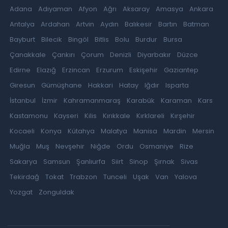
Adana
Adıyaman
Afyon
Ağrı
Aksaray
Amasya
Ankara
Antalya
Ardahan
Artvin
Aydın
Balıkesir
Bartın
Batman
Bayburt
Bilecik
Bingöl
Bitlis
Bolu
Burdur
Bursa
Çanakkale
Çankırı
Çorum
Denizli
Diyarbakır
Düzce
Edirne
Elazığ
Erzincan
Erzurum
Eskişehir
Gaziantep
Giresun
Gümüşhane
Hakkari
Hatay
Iğdır
Isparta
İstanbul
İzmir
Kahramanmaraş
Karabük
Karaman
Kars
Kastamonu
Kayseri
Kilis
Kırıkkale
Kırklareli
Kırşehir
Kocaeli
Konya
Kütahya
Malatya
Manisa
Mardin
Mersin
Muğla
Muş
Nevşehir
Niğde
Ordu
Osmaniye
Rize
Sakarya
Samsun
Şanlıurfa
Siirt
Sinop
Şırnak
Sivas
Tekirdağ
Tokat
Trabzon
Tunceli
Uşak
Van
Yalova
Yozgat
Zonguldak