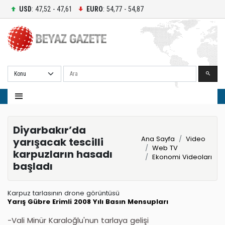
USD
: 47,52 - 47,61
EURO
: 54,77 - 54,87
Ara
Diyarbakır’da
Ana Sayfa
Video
yarışacak tescilli
Web TV
karpuzların hasadı
Ekonomi Videoları
başladı
Karpuz tarlasının drone görüntüsü
Yarış
Gübre
Erimli
2008 Yılı
Basın Mensupları
-Vali Minür Karaloğlu'nun tarlaya gelişi