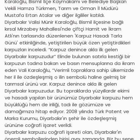
Karaloğlu, Bismil İlçe Kaymakamı ve Belediye Başkan
Vekili Hamza Türkmen, Tarım ve Orman İl Müdürü
Mustafa Ertan Atalar ve diğer ilgililer katıldı.
Diyarbakır Valisi Münir Karaloğlu, Bismil ilçesine bağlı
kırsal Mirzabey Mahallesi'nde çiftçi Hamit ve İkram
Atlı'nın tarlasında düzenlenen 'Karpuz Hasadı Tarla
Günü' etkinliğinde, yetiştirilen büyük özen yetiştirdikleri
karpuzları inceledi. “Karpuz denince akla ilk gelen
Diyarbakır karpuzudur” Elinde bulunan satırla kestiği bir
karpuzun tadına bakan ve basın mensuplarına da ikram
eden Vali Karaloğlu, “Verimli topraklara sahip ülkemizde
her il ile özdeşleşmiş o ilin sembolü haline gelmiş bir
tarımsal ürünü var. Karpuz denince akla ilk gelen
Diyarbakır karpuzudur. Bu topraklarda yüzyıllardır ekimi
ve hasadı yapılan bir ürünümüz Diyarbakır karpuzu hem
büyüklüğü hem de iriliği, tadı ile gözümüze ve
damağımıza hitap ediyor. 2008 yılında Türk Patent ve
Marka Kurumu, Diyarbakır'ın şehir ile özdeşleşmiş
ürününe coğrafi işaret verildi.
Diyarbakır karpuzu coğrafi işareti olan, Diyarbakır'ın
önemli sembollerinden birisi aynı zamanda. Biz bu sene