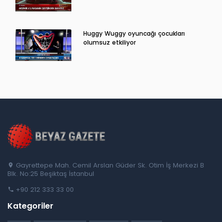
Huggy Wuggy oyuncağı çocukları
olumsuz etkiliyor
Gayrettepe Mah. Cemil Arslan Güder Sk. Otim İş Merkezi B
Blk. No:25 Beşiktaş İstanbul
+90 212 333 33 00
Kategoriler