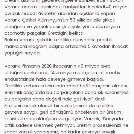
Üretim alanlarını gezerek işçilerle sohbet eden Bakan
Varank, üretim tesisindeki faaliyetleri inceledi.40 milyon
avroluk ihracatZiyaretin ardından açıklama yapan
Varank, Çelikel Alüminyum'un 53 yıllık bir aile şirketi
olduğunu ve yüksek basınçlı enjeksiyonlu alüminyum
otomotiv parçaları ürettiğini belirtti.
Bakan Varank, şirketin özellikle dünyadaki prestijli
markalara kilogram başına ortalama 5 avrodan ihracat
yaptığını söyledi.
Varank, firmanın 2020 ihracatının 40 milyon avro
olduğunu anlatarak, "Alüminyum parçaları, otomotiv
endüstrisinde hızla devreye girmeye başladı.
Özellikle karbon salınımında daha hafif araçların olması,
elektrikli araçlarda bu tip parçaların daha sık kullanılması
bu parçaları daha değerli hale getiriyor" dedi.
Firmanın örnek olacak bir yaklaşımının da özellikle
çevreye saygılı, geri dönüşümü önceleyen bir üretim
tesisi kurması olduğunu vurgulayan Varank, "Dünyada
artık sadece üretmek yetmiyor, üretim proseslerinizi ne
kadar verimli yaparsanız, ne kadar çevreye saygılı