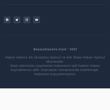
BeyazGazete.Com ' 2021
Haber sitemiz AA (Anadolu Ajansı) ve İHA (İhlas Haber Ajansı)
abonesidir.
Web sitemizde yayınlanan haberlerin telif hakları haber
kaynaklarına aittir. Kaynakları beraberinde belirtilmiştir.
Haberleri kopyalamayınız.