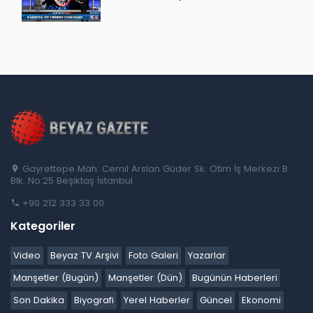
Gayrettepe Mah. Cemil Arslan Güder Sk. Otim İş Merkezi B
Blk. No:25 Beşiktaş İstanbul
+90 212 333 33 00
Kategoriler
Video
Beyaz TV Arşivi
Foto Galeri
Yazarlar
Manşetler (Bugün)
Manşetler (Dün)
Bugünün Haberleri
Son Dakika
Biyografi
Yerel Haberler
Güncel
Ekonomi