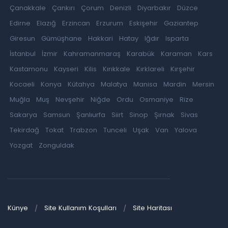
Çanakkale
Çankırı
Çorum
Denizli
Diyarbakır
Düzce
Edirne
Elazığ
Erzincan
Erzurum
Eskişehir
Gaziantep
Giresun
Gümüşhane
Hakkari
Hatay
Iğdır
Isparta
İstanbul
İzmir
Kahramanmaraş
Karabük
Karaman
Kars
Kastamonu
Kayseri
Kilis
Kırıkkale
Kırklareli
Kırşehir
Kocaeli
Konya
Kütahya
Malatya
Manisa
Mardin
Mersin
Muğla
Muş
Nevşehir
Niğde
Ordu
Osmaniye
Rize
Sakarya
Samsun
Şanlıurfa
Siirt
Sinop
Şırnak
Sivas
Tekirdağ
Tokat
Trabzon
Tunceli
Uşak
Van
Yalova
Yozgat
Zonguldak
Künye
Site Kullanım Koşulları
Site Haritası