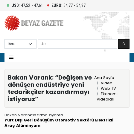
USD
: 47,52 - 47,61
EURO
: 54,77 - 54,87
Ara
Bakan Varank: “Değişen ve
Ana Sayfa
Video
dönüşen endüstriye yeni
Web TV
tedarikçiler kazandırmayı
Ekonomi
istiyoruz”
Videoları
Bakan Varank’ın firma ziyareti
Yurt Dışı
Geri Dönüşüm
Otomotiv Sektörü
Elektrikli
Araç
Alüminyum