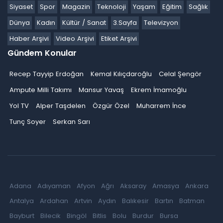
Siyaset
Spor
Magazin
Teknoloji
Yaşam
Eğitim
Sağlık
Dünya
Kadın
Kültür / Sanat
3.Sayfa
Televizyon
Haber Arşivi
Video Arşivi
Etiket Arşivi
Gündem Konular
Recep Tayyip Erdoğan
Kemal Kılıçdaroğlu
Celal Şengör
Ampute Milli Takımı
Mansur Yavaş
Ekrem İmamoğlu
Yol TV
Alper Taşdelen
Özgür Özel
Muharrem İnce
Tunç Soyer
Serkan Sarı
Adana
Adıyaman
Afyon
Ağrı
Aksaray
Amasya
Ankara
Antalya
Ardahan
Artvin
Aydın
Balıkesir
Bartın
Batman
Bayburt
Bilecik
Bingöl
Bitlis
Bolu
Burdur
Bursa