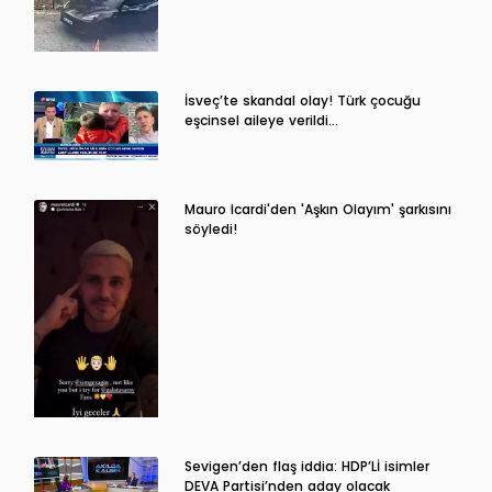
İsveç’te skandal olay! Türk çocuğu
eşcinsel aileye verildi…
Mauro Icardi'den 'Aşkın Olayım' şarkısını
söyledi!
Sevigen’den flaş iddia: HDP’Lİ isimler
DEVA Partisi’nden aday olacak