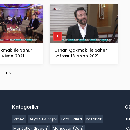
kmak İle Sahur
Orhan Çakmak İle Sahur
4 Nisan 2021
Sofrası 13 Nisan 2021
1
2
Kategoriler
G
Video
Beyaz TV Arşivi
Foto Galeri
Yazarlar
R
Manşetler (Bugün)
Manşetler (Dün)
C