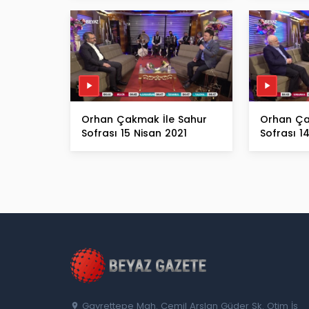
Orhan Çakmak İle Sahur
Orhan Ça
Sofrası 15 Nisan 2021
Sofrası 1
Gayrettepe Mah. Cemil Arslan Güder Sk. Otim İş