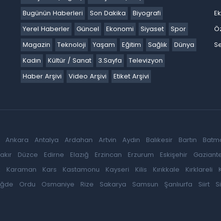
Bugünün Haberleri
Son Dakika
Biyografi
E
Yerel Haberler
Güncel
Ekonomi
Siyaset
Spor
Ö
Magazin
Teknoloji
Yaşam
Eğitim
Sağlık
Dünya
Se
Kadın
Kültür / Sanat
3.Sayfa
Televizyon
Haber Arşivi
Video Arşivi
Etiket Arşivi
Ankara
Antalya
Ardahan
Artvin
Aydın
Balıkesir
Bartın
Batm
akır
Düzce
Edirne
Elazığ
Erzincan
Erzurum
Eskişehir
Gaziant
k
Karaman
Kars
Kastamonu
Kayseri
Kilis
Kırıkkale
Kırklareli
iğde
Ordu
Osmaniye
Rize
Sakarya
Samsun
Şanlıurfa
Siirt
S