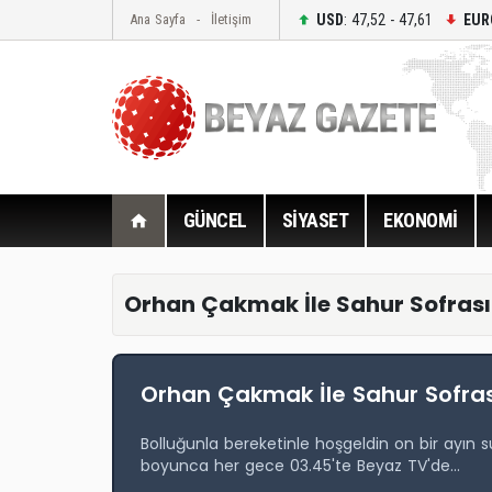
USD
: 47,52 - 47,61
EUR
Ana Sayfa
İletişim
GÜNCEL
SİYASET
EKONOMİ
Orhan Çakmak İle Sahur Sofrası
Orhan Çakmak İle Sahur Sofra
Bolluğunla bereketinle hoşgeldin on bir ayın
boyunca her gece 03.45'te Beyaz TV'de...