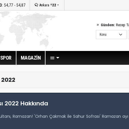
O
: 54,77 - 54,87
Ankara
º22
Gündem:
Recep T
SPOR
MAGAZİN
 2022
sı 2022 Hakkında
 sultanı, Ramazan! 'Orhan Çakmak ile Sahur Sofrası' Ramazan ayı