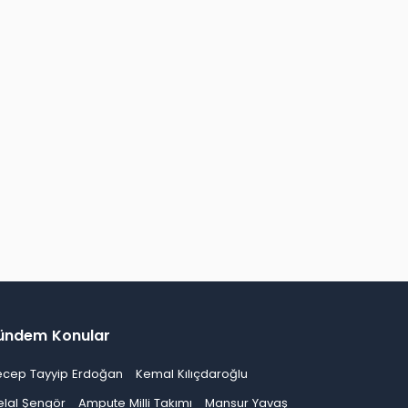
ündem Konular
ecep Tayyip Erdoğan
Kemal Kılıçdaroğlu
elal Şengör
Ampute Milli Takımı
Mansur Yavaş