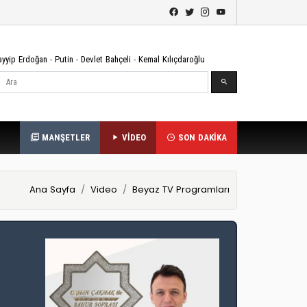
ayyip Erdoğan
-
Putin
-
Devlet Bahçeli
-
Kemal Kılıçdaroğlu
Ara
MANŞETLER
VİDEO
SON DAKİKA
Ana Sayfa
Video
Beyaz TV Programları