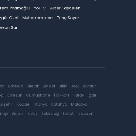
krem İmamoğlu
Yol TV
Alper Taşdelen
zgür Özel
Muharrem İnce
Tunç Soyer
rkan Sarı
an
Bayburt
Bilecik
Bingöl
Bitlis
Bolu
Burdur
ep
Giresun
Gümüşhane
Hakkari
Hatay
Iğdır
Kırşehir
Kocaeli
Konya
Kütahya
Malatya
inop
Şırnak
Sivas
Tekirdağ
Tokat
Trabzon