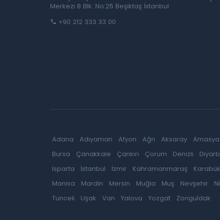
Merkezi B Blk. No:25 Beşiktaş İstanbul
+90 212 333 33 00
Adana
Adıyaman
Afyon
Ağrı
Aksaray
Amasya
Bursa
Çanakkale
Çankırı
Çorum
Denizli
Diyarb
Isparta
İstanbul
İzmir
Kahramanmaraş
Karabü
Manisa
Mardin
Mersin
Muğla
Muş
Nevşehir
N
Tunceli
Uşak
Van
Yalova
Yozgat
Zonguldak