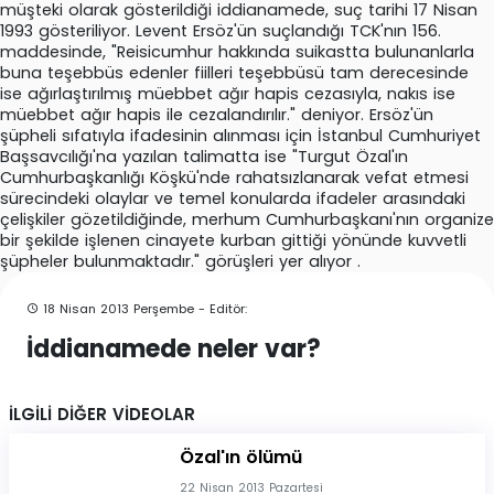
müşteki olarak gösterildiği iddianamede, suç tarihi 17 Nisan
1993 gösteriliyor. Levent Ersöz'ün suçlandığı TCK'nın 156.
maddesinde, "Reisicumhur hakkında suikastta bulunanlarla
buna teşebbüs edenler fiilleri teşebbüsü tam derecesinde
ise ağırlaştırılmış müebbet ağır hapis cezasıyla, nakıs ise
müebbet ağır hapis ile cezalandırılır." deniyor. Ersöz'ün
şüpheli sıfatıyla ifadesinin alınması için İstanbul Cumhuriyet
Başsavcılığı'na yazılan talimatta ise "Turgut Özal'ın
Cumhurbaşkanlığı Köşkü'nde rahatsızlanarak vefat etmesi
sürecindeki olaylar ve temel konularda ifadeler arasındaki
çelişkiler gözetildiğinde, merhum Cumhurbaşkanı'nın organize
bir şekilde işlenen cinayete kurban gittiği yönünde kuvvetli
şüpheler bulunmaktadır." görüşleri yer alıyor .
18 Nisan 2013 Perşembe - Editör:
İddianamede neler var?
İLGİLİ DİĞER VİDEOLAR
Özal'ın ölümü
22 Nisan 2013 Pazartesi