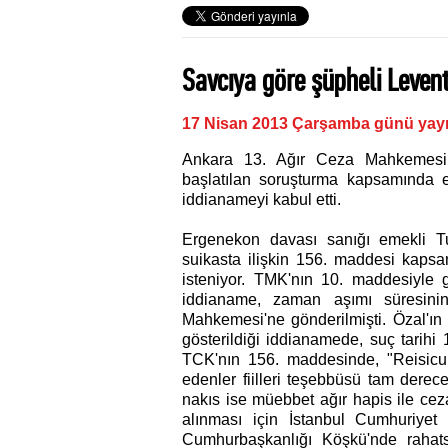
Savcıya göre şüpheli Levent
17 Nisan 2013 Çarşamba günü yayı
Ankara 13. Ağır Ceza Mahkemesi,
başlatılan soruşturma kapsamında 
iddianameyi kabul etti.
Ergenekon davası sanığı emekli T
suikasta ilişkin 156. maddesi kapsa
isteniyor. TMK'nın 10. maddesiyle g
iddianame, zaman aşımı süresini
Mahkemesi'ne gönderilmişti. Özal'ın
gösterildiği iddianamede, suç tarihi
TCK'nın 156. maddesinde, "Reisicu
edenler fiilleri teşebbüsü tam derece
nakıs ise müebbet ağır hapis ile cezal
alınması için İstanbul Cumhuriyet B
Cumhurbaşkanlığı Köşkü'nde rahats