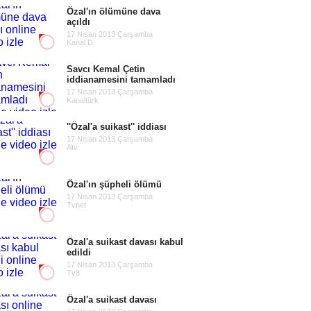
Özal'ın ölümüne dava
açıldı
17 Nisan 2013 Çarşamba
Kanal D
Savcı Kemal Çetin
iddianamesini tamamladı
17 Nisan 2013 Çarşamba
Kanaltürk
''Özal'a suikast'' iddiası
17 Nisan 2013 Çarşamba
Atv
Özal'ın şüpheli ölümü
17 Nisan 2013 Çarşamba
Tvnet
Özal'a suikast davası kabul
edildi
17 Nisan 2013 Çarşamba
Tv8
Özal'a suikast davası