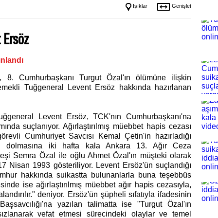
Işıklar
Genişlet
 Ersöz
nlandı
 8. Cumhurbaşkanı Turgut Özal'ın ölümüne ilişkin
emekli Tuğgeneral Levent Ersöz hakkında hazırlanan
uğgeneral Levent Ersöz, TCK'nın Cumhurbaşkanı'na
mında suçlanıyor. Ağırlaştırılmış müebbet hapis cezası
örevli Cumhuriyet Savcısı Kemal Çetin'in hazırladığı
n dolmasına iki hafta kala Ankara 13. Ağır Ceza
 eşi Semra Özal ile oğlu Ahmet Özal'ın müşteki olarak
 17 Nisan 1993 gösteriliyor. Levent Ersöz'ün suçlandığı
mhur hakkında suikastta bulunanlarla buna teşebbüs
sinde ise ağırlaştırılmış müebbet ağır hapis cezasıyla,
andırılır." deniyor. Ersöz'ün şüpheli sıfatıyla ifadesinin
aşsavcılığı'na yazılan talimatta ise "Turgut Özal'ın
ızlanarak vefat etmesi sürecindeki olaylar ve temel