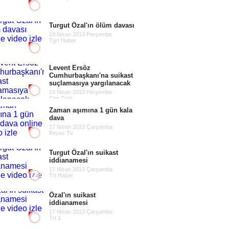
Turgut Özal'ın ölüm davası
18 Nisan 2013 Perşembe
Tgrt Haber
Levent Ersöz
Cumhurbaşkanı'na suikast
suçlamasıya yargılanacak
18 Nisan 2013 Perşembe
Cnn Türk
Zaman aşımına 1 gün kala
dava
17 Nisan 2013 Çarşamba
Beyaz Tv
Turgut Özal'ın suikast
iddianamesi
17 Nisan 2013 Çarşamba
Trt Haber
Özal'ın suikast
iddianamesi
17 Nisan 2013 Çarşamba
Trt 1