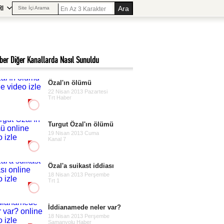
RI
Site İçi Arama
ber Diğer Kanallarda Nasıl Sunuldu
Özal'ın ölümü
22 Nisan 2013 Pazartesi
Trt Haber
Turgut Özal'ın ölümü
19 Nisan 2013 Cuma
Kanal 7
Özal'a suikast iddiası
18 Nisan 2013 Perşembe
Trt 1
İddianamede neler var?
18 Nisan 2013 Perşembe
Samanyolu Haber