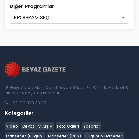
Diğer Programlar
Gayrettepe Mah. Cemil Arslan Güder Sk. Otim İş Merkezi B
Blk. No:25 Beşiktaş İstanbul
+90 212 333 33 00
Kategoriler
Video
Beyaz TV Arşivi
Foto Galeri
Yazarlar
Manşetler (Bugün)
Manşetler (Dün)
Bugünün Haberleri