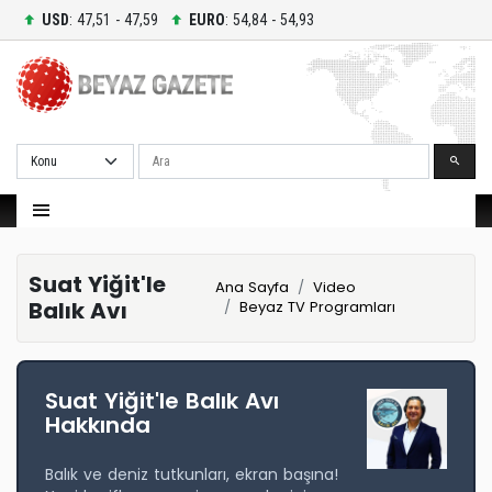
USD
: 47,51 - 47,59
EURO
: 54,84 - 54,93
Ara
Suat Yiğit'le
Ana Sayfa
Video
Balık Avı
Beyaz TV Programları
Suat Yiğit'le Balık Avı
Hakkında
Balık ve deniz tutkunları, ekran başına!