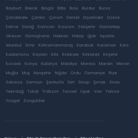
Bayburt
Bilecik
Bingöl
Bitlis
Bolu
Burdur
Bursa
Çanakkale
Çankırı
Çorum
Denizli
Diyarbakır
Düzce
Edirne
Elazığ
Erzincan
Erzurum
Eskişehir
Gaziantep
Giresun
Gümüşhane
Hakkari
Hatay
Iğdır
Isparta
İstanbul
İzmir
Kahramanmaraş
Karabük
Karaman
Kars
Kastamonu
Kayseri
Kilis
Kırıkkale
Kırklareli
Kırşehir
Kocaeli
Konya
Kütahya
Malatya
Manisa
Mardin
Mersin
Muğla
Muş
Nevşehir
Niğde
Ordu
Osmaniye
Rize
Sakarya
Samsun
Şanlıurfa
Siirt
Sinop
Şırnak
Sivas
Tekirdağ
Tokat
Trabzon
Tunceli
Uşak
Van
Yalova
Yozgat
Zonguldak