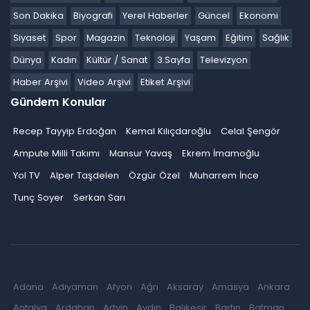
Son Dakika
Biyografi
Yerel Haberler
Güncel
Ekonomi
Siyaset
Spor
Magazin
Teknoloji
Yaşam
Eğitim
Sağlık
Dünya
Kadın
Kültür / Sanat
3.Sayfa
Televizyon
Haber Arşivi
Video Arşivi
Etiket Arşivi
Gündem Konular
Recep Tayyip Erdoğan
Kemal Kılıçdaroğlu
Celal Şengör
Ampute Milli Takımı
Mansur Yavaş
Ekrem İmamoğlu
Yol TV
Alper Taşdelen
Özgür Özel
Muharrem İnce
Tunç Soyer
Serkan Sarı
Adana
Adıyaman
Afyon
Ağrı
Aksaray
Amasya
Ankara
Antalya
Ardahan
Artvin
Aydın
Balıkesir
Bartın
Batman