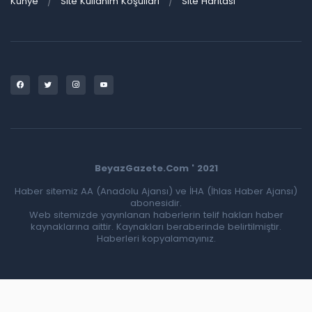
Künye
Site Kullanım Koşulları
Site Haritası
BeyazGazete.Com ' 2021
Haber sitemiz AA (Anadolu Ajansı) ve İHA (İhlas Haber Ajansı)
abonesidir.
Web sitemizde yayınlanan haberlerin telif hakları haber
kaynaklarına aittir. Kaynakları beraberinde belirtilmiştir.
Haberleri kopyalamayınız.