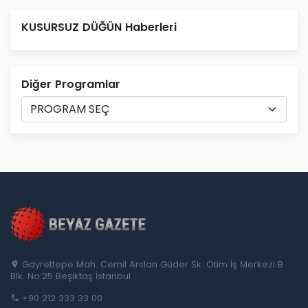
KUSURSUZ DÜĞÜN Haberleri
Diğer Programlar
Gayrettepe Mah. Cemil Arslan Güder Sk. Otim İş Merkezi B
Blk. No:25 Beşiktaş İstanbul
+90 212 333 33 00