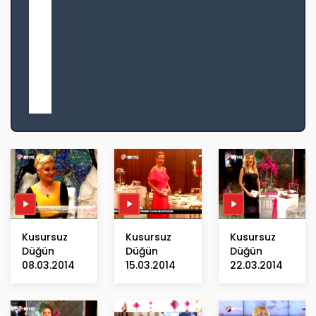
e
l
t
e
m
Ö
k
s
ü
m
Kusursuz
Kusursuz
Kusursuz
Düğün
Düğün
Düğün
08.03.2014
15.03.2014
22.03.2014