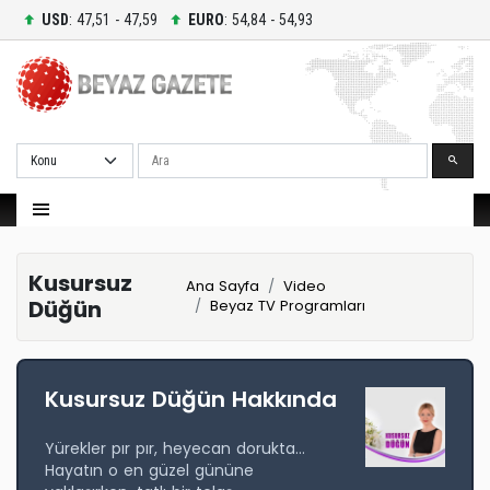
USD
: 47,51 - 47,59
EURO
: 54,84 - 54,93
Ara
Kusursuz
Ana Sayfa
Video
Düğün
Beyaz TV Programları
Kusursuz Düğün Hakkında
Yürekler pır pır, heyecan dorukta…
Hayatın o en güzel gününe