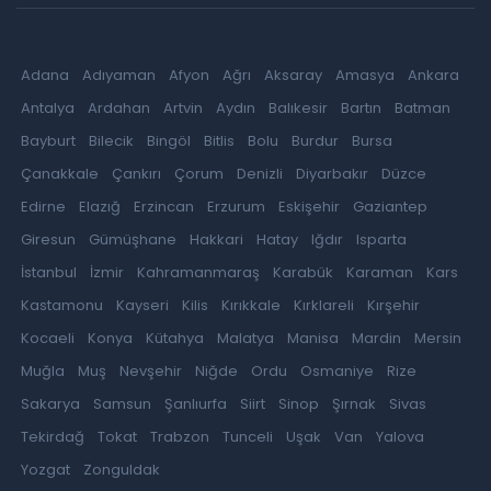
Adana
Adıyaman
Afyon
Ağrı
Aksaray
Amasya
Ankara
Antalya
Ardahan
Artvin
Aydın
Balıkesir
Bartın
Batman
Bayburt
Bilecik
Bingöl
Bitlis
Bolu
Burdur
Bursa
Çanakkale
Çankırı
Çorum
Denizli
Diyarbakır
Düzce
Edirne
Elazığ
Erzincan
Erzurum
Eskişehir
Gaziantep
Giresun
Gümüşhane
Hakkari
Hatay
Iğdır
Isparta
İstanbul
İzmir
Kahramanmaraş
Karabük
Karaman
Kars
Kastamonu
Kayseri
Kilis
Kırıkkale
Kırklareli
Kırşehir
Kocaeli
Konya
Kütahya
Malatya
Manisa
Mardin
Mersin
Muğla
Muş
Nevşehir
Niğde
Ordu
Osmaniye
Rize
Sakarya
Samsun
Şanlıurfa
Siirt
Sinop
Şırnak
Sivas
Tekirdağ
Tokat
Trabzon
Tunceli
Uşak
Van
Yalova
Yozgat
Zonguldak