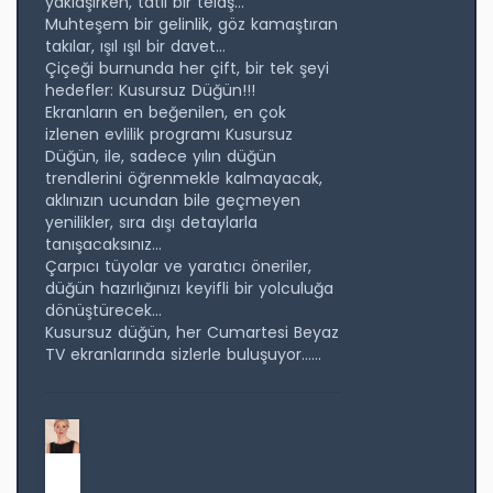
yaklaşırken, tatlı bir telaş…
Muhteşem bir gelinlik, göz kamaştıran
takılar, ışıl ışıl bir davet…
Çiçeği burnunda her çift, bir tek şeyi
hedefler: Kusursuz Düğün!!!
Ekranların en beğenilen, en çok
izlenen evlilik programı Kusursuz
Düğün, ile, sadece yılın düğün
trendlerini öğrenmekle kalmayacak,
aklınızın ucundan bile geçmeyen
yenilikler, sıra dışı detaylarla
tanışacaksınız…
Çarpıcı tüyolar ve yaratıcı öneriler,
düğün hazırlığınızı keyifli bir yolculuğa
dönüştürecek…
Kusursuz düğün, her Cumartesi Beyaz
TV ekranlarında sizlerle buluşuyor…...
M