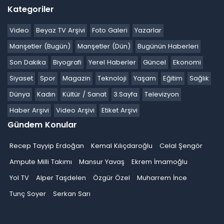
Kategoriler
Video
Beyaz TV Arşivi
Foto Galeri
Yazarlar
Manşetler (Bugün)
Manşetler (Dün)
Bugünün Haberleri
Son Dakika
Biyografi
Yerel Haberler
Güncel
Ekonomi
Siyaset
Spor
Magazin
Teknoloji
Yaşam
Eğitim
Sağlık
Dünya
Kadın
Kültür / Sanat
3.Sayfa
Televizyon
Haber Arşivi
Video Arşivi
Etiket Arşivi
Gündem Konular
Recep Tayyip Erdoğan
Kemal Kılıçdaroğlu
Celal Şengör
Ampute Milli Takımı
Mansur Yavaş
Ekrem İmamoğlu
Yol TV
Alper Taşdelen
Özgür Özel
Muharrem İnce
Tunç Soyer
Serkan Sarı