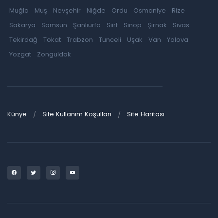
Muğla
Muş
Nevşehir
Niğde
Ordu
Osmaniye
Rize
Sakarya
Samsun
Şanlıurfa
Siirt
Sinop
Şırnak
Sivas
Tekirdağ
Tokat
Trabzon
Tunceli
Uşak
Van
Yalova
Yozgat
Zonguldak
Künye
Site Kullanım Koşulları
Site Haritası