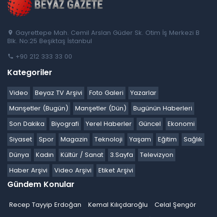
Gayrettepe Mah. Cemil Arslan Güder Sk. Otim İş Merkezi B
Blk. No:25 Beşiktaş İstanbul
+90 212 333 33 00
Kategoriler
Video
Beyaz TV Arşivi
Foto Galeri
Yazarlar
Manşetler (Bugün)
Manşetler (Dün)
Bugünün Haberleri
Son Dakika
Biyografi
Yerel Haberler
Güncel
Ekonomi
Siyaset
Spor
Magazin
Teknoloji
Yaşam
Eğitim
Sağlık
Dünya
Kadın
Kültür / Sanat
3.Sayfa
Televizyon
Haber Arşivi
Video Arşivi
Etiket Arşivi
Gündem Konular
Recep Tayyip Erdoğan
Kemal Kılıçdaroğlu
Celal Şengör