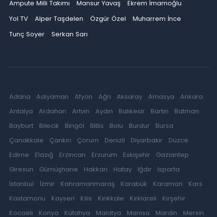
Ampute Milli Takımı
Mansur Yavaş
Ekrem İmamoğlu
Yol TV
Alper Taşdelen
Özgür Özel
Muharrem İnce
Tunç Soyer
Serkan Sarı
Adana
Adıyaman
Afyon
Ağrı
Aksaray
Amasya
Ankara
Antalya
Ardahan
Artvin
Aydın
Balıkesir
Bartın
Batman
Bayburt
Bilecik
Bingöl
Bitlis
Bolu
Burdur
Bursa
Çanakkale
Çankırı
Çorum
Denizli
Diyarbakır
Düzce
Edirne
Elazığ
Erzincan
Erzurum
Eskişehir
Gaziantep
Giresun
Gümüşhane
Hakkari
Hatay
Iğdır
Isparta
İstanbul
İzmir
Kahramanmaraş
Karabük
Karaman
Kars
Kastamonu
Kayseri
Kilis
Kırıkkale
Kırklareli
Kırşehir
Kocaeli
Konya
Kütahya
Malatya
Manisa
Mardin
Mersin