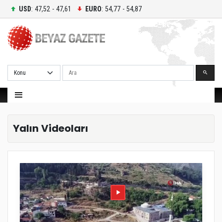
USD
: 47,52 - 47,61
EURO
: 54,77 - 54,87
Ara
Yalın Videoları