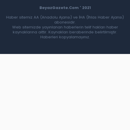
BeyazGazete.Com ' 2021
Haber sitemiz AA (Anadolu Ajansı) ve İHA (İhlas Haber Ajansı)
abonesidir.
Web sitemizde yayınlanan haberlerin telif hakları haber
kaynaklarına aittir. Kaynakları beraberinde belirtilmiştir.
Haberleri kopyalamayınız.