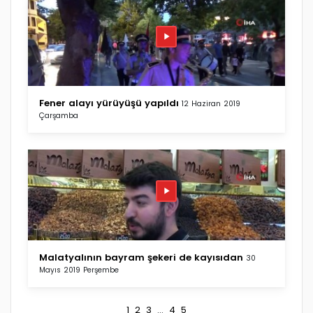
Fener alayı yürüyüşü yapıldı
12 Haziran 2019
Çarşamba
Malatyalının bayram şekeri de kayısıdan
30
Mayıs 2019 Perşembe
1
2
3
...
4
5