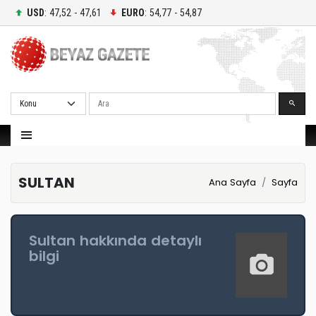
USD
: 47,52 - 47,61
EURO
: 54,77 - 54,87
Ara
SULTAN
Ana Sayfa
Sayfa
Sultan hakkında detaylı
bilgi