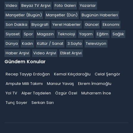
Video
Beyaz TV Arşivi
Foto Galeri
Yazarlar
Manşetler (Bugün)
Manşetler (Dün)
Bugünün Haberleri
Son Dakika
Biyografi
Yerel Haberler
Güncel
Ekonomi
Siyaset
Spor
Magazin
Teknoloji
Yaşam
Eğitim
Sağlık
Dünya
Kadın
Kültür / Sanat
3.Sayfa
Televizyon
Haber Arşivi
Video Arşivi
Etiket Arşivi
Gündem Konular
Recep Tayyip Erdoğan
Kemal Kılıçdaroğlu
Celal Şengör
Ampute Milli Takımı
Mansur Yavaş
Ekrem İmamoğlu
Yol TV
Alper Taşdelen
Özgür Özel
Muharrem İnce
Tunç Soyer
Serkan Sarı