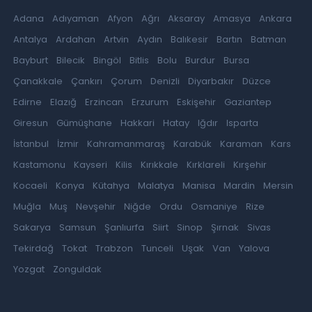
Adana
Adıyaman
Afyon
Ağrı
Aksaray
Amasya
Ankara
Antalya
Ardahan
Artvin
Aydın
Balıkesir
Bartın
Batman
Bayburt
Bilecik
Bingöl
Bitlis
Bolu
Burdur
Bursa
Çanakkale
Çankırı
Çorum
Denizli
Diyarbakır
Düzce
Edirne
Elazığ
Erzincan
Erzurum
Eskişehir
Gaziantep
Giresun
Gümüşhane
Hakkari
Hatay
Iğdır
Isparta
İstanbul
İzmir
Kahramanmaraş
Karabük
Karaman
Kars
Kastamonu
Kayseri
Kilis
Kırıkkale
Kırklareli
Kırşehir
Kocaeli
Konya
Kütahya
Malatya
Manisa
Mardin
Mersin
Muğla
Muş
Nevşehir
Niğde
Ordu
Osmaniye
Rize
Sakarya
Samsun
Şanlıurfa
Siirt
Sinop
Şırnak
Sivas
Tekirdağ
Tokat
Trabzon
Tunceli
Uşak
Van
Yalova
Yozgat
Zonguldak