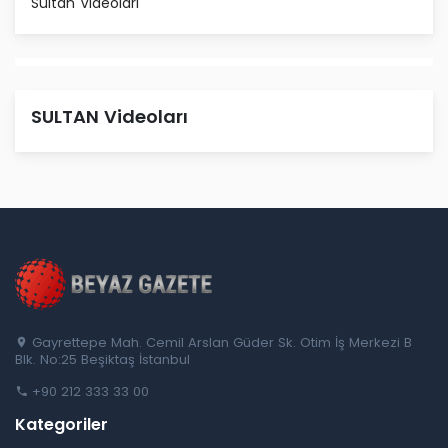
Sultan Videoları
SULTAN Videoları
Gayrettepe Mah. Cemil Arslan Güder Sk. Otim İş Merkezi B
Blk. No:25 Beşiktaş İstanbul
+90 212 333 33 00
Kategoriler