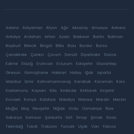
Adana
Adıyaman
Afyon
Ağrı
Aksaray
Amasya
Ankara
Antalya
Ardahan
Artvin
Aydın
Balıkesir
Bartın
Batman
Bayburt
Bilecik
Bingöl
Bitlis
Bolu
Burdur
Bursa
Çanakkale
Çankırı
Çorum
Denizli
Diyarbakır
Düzce
Edirne
Elazığ
Erzincan
Erzurum
Eskişehir
Gaziantep
Giresun
Gümüşhane
Hakkari
Hatay
Iğdır
Isparta
İstanbul
İzmir
Kahramanmaraş
Karabük
Karaman
Kars
Kastamonu
Kayseri
Kilis
Kırıkkale
Kırklareli
Kırşehir
Kocaeli
Konya
Kütahya
Malatya
Manisa
Mardin
Mersin
Muğla
Muş
Nevşehir
Niğde
Ordu
Osmaniye
Rize
Sakarya
Samsun
Şanlıurfa
Siirt
Sinop
Şırnak
Sivas
Tekirdağ
Tokat
Trabzon
Tunceli
Uşak
Van
Yalova