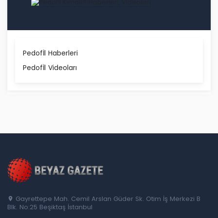
Pedofİl Haberleri
Pedofİl Videoları
Gayrettepe Mah. Cemil Arslan Güder Sk. Otim İş Merkezi B
Blk. No:25 Beşiktaş İstanbul