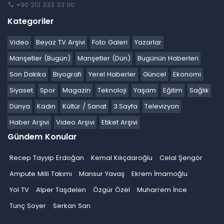
+90 212 333 33 00
Kategoriler
Video
Beyaz TV Arşivi
Foto Galeri
Yazarlar
Manşetler (Bugün)
Manşetler (Dün)
Bugünün Haberleri
Son Dakika
Biyografi
Yerel Haberler
Güncel
Ekonomi
Siyaset
Spor
Magazin
Teknoloji
Yaşam
Eğitim
Sağlık
Dünya
Kadın
Kültür / Sanat
3.Sayfa
Televizyon
Haber Arşivi
Video Arşivi
Etiket Arşivi
Gündem Konular
Recep Tayyip Erdoğan
Kemal Kılıçdaroğlu
Celal Şengör
Ampute Milli Takımı
Mansur Yavaş
Ekrem İmamoğlu
Yol TV
Alper Taşdelen
Özgür Özel
Muharrem İnce
Tunç Soyer
Serkan Sarı