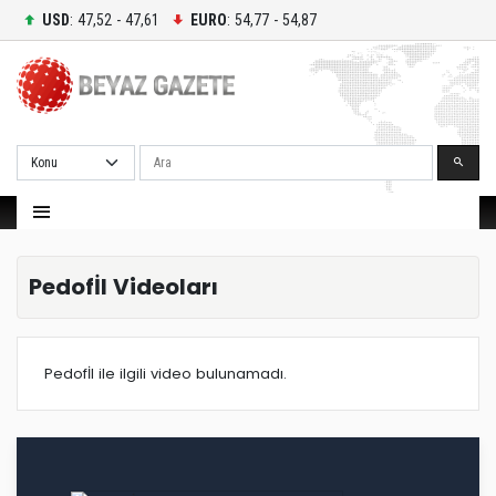
USD
: 47,52 - 47,61
EURO
: 54,77 - 54,87
Ara
Pedofİl Videoları
Pedofİl ile ilgili video bulunamadı.