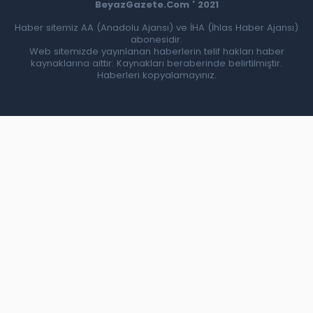
BeyazGazete.Com ' 2021
Haber sitemiz AA (Anadolu Ajansı) ve İHA (İhlas Haber Ajansı)
abonesidir.
Web sitemizde yayınlanan haberlerin telif hakları haber
kaynaklarına aittir. Kaynakları beraberinde belirtilmiştir.
Haberleri kopyalamayınız.