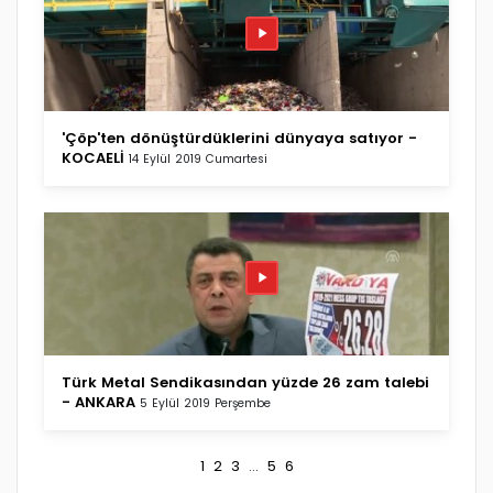
'Çöp'ten dönüştürdüklerini dünyaya satıyor -
KOCAELİ
14 Eylül 2019 Cumartesi
Türk Metal Sendikasından yüzde 26 zam talebi
- ANKARA
5 Eylül 2019 Perşembe
1
2
3
...
5
6