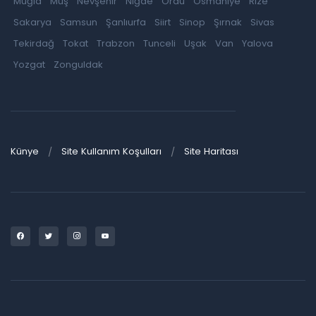
Muğla
Muş
Nevşehir
Niğde
Ordu
Osmaniye
Rize
Sakarya
Samsun
Şanlıurfa
Siirt
Sinop
Şırnak
Sivas
Tekirdağ
Tokat
Trabzon
Tunceli
Uşak
Van
Yalova
Yozgat
Zonguldak
Künye
Site Kullanım Koşulları
Site Haritası