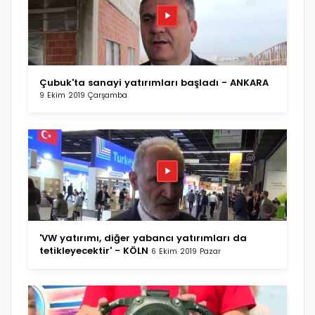
Çubuk'ta sanayi yatırımları başladı - ANKARA
9 Ekim 2019 Çarşamba
'VW yatırımı, diğer yabancı yatırımları da
tetikleyecektir' - KÖLN
6 Ekim 2019 Pazar