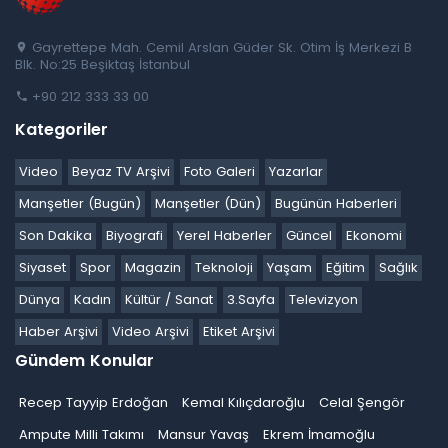
Gayrettepe Mah. Cemil Arslan Güder Sk. Otim İş Merkezi B
Blk. No:25 Beşiktaş İstanbul
+90 212 333 33 00
Kategoriler
Video
Beyaz TV Arşivi
Foto Galeri
Yazarlar
Manşetler (Bugün)
Manşetler (Dün)
Bugünün Haberleri
Son Dakika
Biyografi
Yerel Haberler
Güncel
Ekonomi
Siyaset
Spor
Magazin
Teknoloji
Yaşam
Eğitim
Sağlık
Dünya
Kadın
Kültür / Sanat
3.Sayfa
Televizyon
Haber Arşivi
Video Arşivi
Etiket Arşivi
Gündem Konular
Recep Tayyip Erdoğan
Kemal Kılıçdaroğlu
Celal Şengör
Ampute Milli Takımı
Mansur Yavaş
Ekrem İmamoğlu