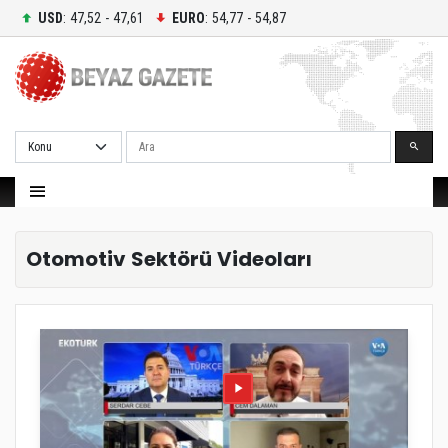
USD
: 47,52 - 47,61
EURO
: 54,77 - 54,87
Ara
Otomotiv Sektörü Videoları