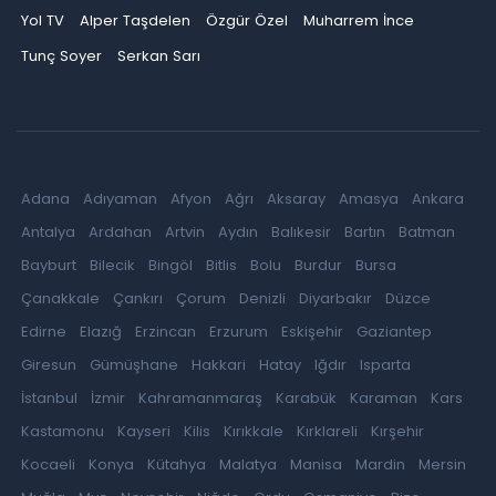
Yol TV
Alper Taşdelen
Özgür Özel
Muharrem İnce
Tunç Soyer
Serkan Sarı
Adana
Adıyaman
Afyon
Ağrı
Aksaray
Amasya
Ankara
Antalya
Ardahan
Artvin
Aydın
Balıkesir
Bartın
Batman
Bayburt
Bilecik
Bingöl
Bitlis
Bolu
Burdur
Bursa
Çanakkale
Çankırı
Çorum
Denizli
Diyarbakır
Düzce
Edirne
Elazığ
Erzincan
Erzurum
Eskişehir
Gaziantep
Giresun
Gümüşhane
Hakkari
Hatay
Iğdır
Isparta
İstanbul
İzmir
Kahramanmaraş
Karabük
Karaman
Kars
Kastamonu
Kayseri
Kilis
Kırıkkale
Kırklareli
Kırşehir
Kocaeli
Konya
Kütahya
Malatya
Manisa
Mardin
Mersin