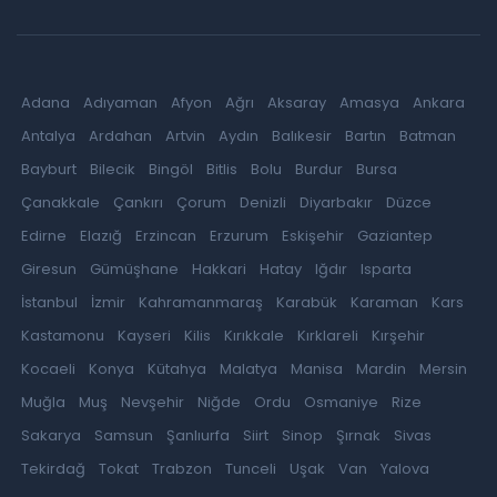
Adana
Adıyaman
Afyon
Ağrı
Aksaray
Amasya
Ankara
Antalya
Ardahan
Artvin
Aydın
Balıkesir
Bartın
Batman
Bayburt
Bilecik
Bingöl
Bitlis
Bolu
Burdur
Bursa
Çanakkale
Çankırı
Çorum
Denizli
Diyarbakır
Düzce
Edirne
Elazığ
Erzincan
Erzurum
Eskişehir
Gaziantep
Giresun
Gümüşhane
Hakkari
Hatay
Iğdır
Isparta
İstanbul
İzmir
Kahramanmaraş
Karabük
Karaman
Kars
Kastamonu
Kayseri
Kilis
Kırıkkale
Kırklareli
Kırşehir
Kocaeli
Konya
Kütahya
Malatya
Manisa
Mardin
Mersin
Muğla
Muş
Nevşehir
Niğde
Ordu
Osmaniye
Rize
Sakarya
Samsun
Şanlıurfa
Siirt
Sinop
Şırnak
Sivas
Tekirdağ
Tokat
Trabzon
Tunceli
Uşak
Van
Yalova