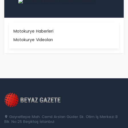
Motokurye Haberleri
Motokurye Videoları
Gayrettepe Mah. Cemil Arslan Güder Sk. Otim İş Merkezi B
Blk. No:25 Beşiktaş İstanbul