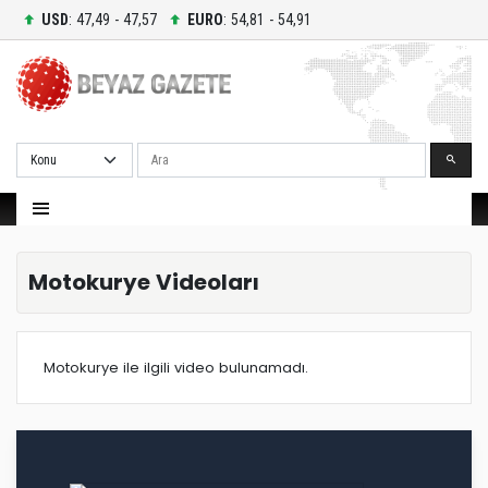
USD
: 47,49 - 47,57
EURO
: 54,81 - 54,91
Ara
Motokurye Videoları
Motokurye ile ilgili video bulunamadı.