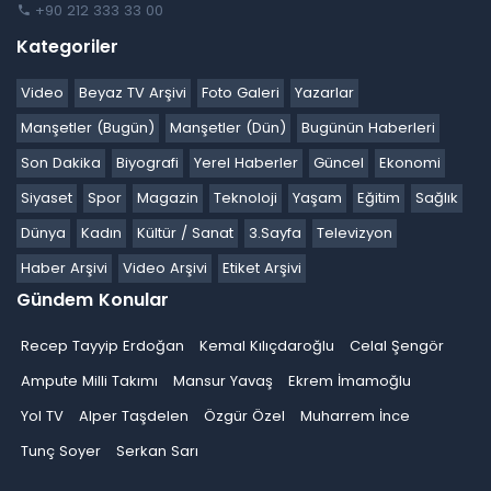
+90 212 333 33 00
Kategoriler
Video
Beyaz TV Arşivi
Foto Galeri
Yazarlar
Manşetler (Bugün)
Manşetler (Dün)
Bugünün Haberleri
Son Dakika
Biyografi
Yerel Haberler
Güncel
Ekonomi
Siyaset
Spor
Magazin
Teknoloji
Yaşam
Eğitim
Sağlık
Dünya
Kadın
Kültür / Sanat
3.Sayfa
Televizyon
Haber Arşivi
Video Arşivi
Etiket Arşivi
Gündem Konular
Recep Tayyip Erdoğan
Kemal Kılıçdaroğlu
Celal Şengör
Ampute Milli Takımı
Mansur Yavaş
Ekrem İmamoğlu
Yol TV
Alper Taşdelen
Özgür Özel
Muharrem İnce
Tunç Soyer
Serkan Sarı