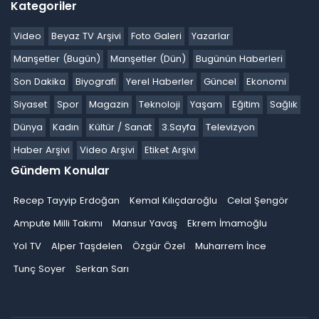
Kategoriler
Video
Beyaz TV Arşivi
Foto Galeri
Yazarlar
Manşetler (Bugün)
Manşetler (Dün)
Bugünün Haberleri
Son Dakika
Biyografi
Yerel Haberler
Güncel
Ekonomi
Siyaset
Spor
Magazin
Teknoloji
Yaşam
Eğitim
Sağlık
Dünya
Kadın
Kültür / Sanat
3.Sayfa
Televizyon
Haber Arşivi
Video Arşivi
Etiket Arşivi
Gündem Konular
Recep Tayyip Erdoğan
Kemal Kılıçdaroğlu
Celal Şengör
Ampute Milli Takımı
Mansur Yavaş
Ekrem İmamoğlu
Yol TV
Alper Taşdelen
Özgür Özel
Muharrem İnce
Tunç Soyer
Serkan Sarı