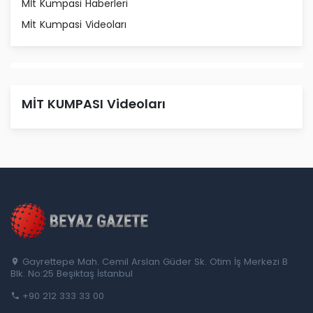
Mİt Kumpasi Haberleri
Mİt Kumpasi Videoları
MİT KUMPASI Videoları
Gayrettepe Mah. Cemil Arslan Güder Sk. Otim İş Merkezi B
Blk. No:25 Beşiktaş İstanbul
+90 212 333 33 00