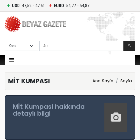
USD
: 47,52 - 47,61
EURO
: 54,77 - 54,87
Ara
MİT KUMPASI
Ana Sayfa
Sayfa
Mİt Kumpasi hakkında
detaylı bilgi