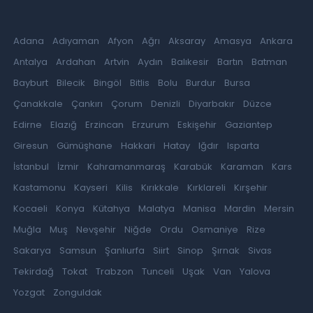
Adana
Adıyaman
Afyon
Ağrı
Aksaray
Amasya
Ankara
Antalya
Ardahan
Artvin
Aydın
Balıkesir
Bartın
Batman
Bayburt
Bilecik
Bingöl
Bitlis
Bolu
Burdur
Bursa
Çanakkale
Çankırı
Çorum
Denizli
Diyarbakır
Düzce
Edirne
Elazığ
Erzincan
Erzurum
Eskişehir
Gaziantep
Giresun
Gümüşhane
Hakkari
Hatay
Iğdır
Isparta
İstanbul
İzmir
Kahramanmaraş
Karabük
Karaman
Kars
Kastamonu
Kayseri
Kilis
Kırıkkale
Kırklareli
Kırşehir
Kocaeli
Konya
Kütahya
Malatya
Manisa
Mardin
Mersin
Muğla
Muş
Nevşehir
Niğde
Ordu
Osmaniye
Rize
Sakarya
Samsun
Şanlıurfa
Siirt
Sinop
Şırnak
Sivas
Tekirdağ
Tokat
Trabzon
Tunceli
Uşak
Van
Yalova
Yozgat
Zonguldak