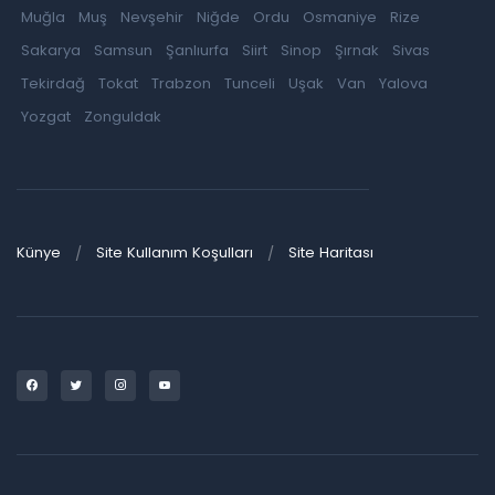
Muğla
Muş
Nevşehir
Niğde
Ordu
Osmaniye
Rize
Sakarya
Samsun
Şanlıurfa
Siirt
Sinop
Şırnak
Sivas
Tekirdağ
Tokat
Trabzon
Tunceli
Uşak
Van
Yalova
Yozgat
Zonguldak
Künye
Site Kullanım Koşulları
Site Haritası