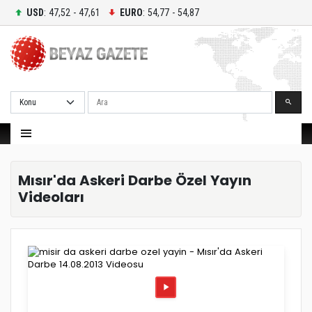
USD
: 47,52 - 47,61
EURO
: 54,77 - 54,87
Ara
Mısır'da Askeri Darbe Özel Yayın
Videoları