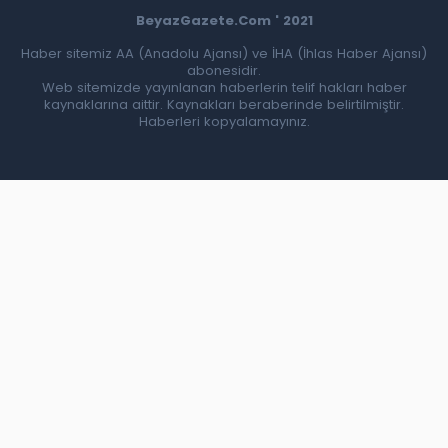
BeyazGazete.Com ' 2021
Haber sitemiz AA (Anadolu Ajansı) ve İHA (İhlas Haber Ajansı)
abonesidir.
Web sitemizde yayınlanan haberlerin telif hakları haber
kaynaklarına aittir. Kaynakları beraberinde belirtilmiştir.
Haberleri kopyalamayınız.