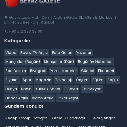
Gayrettepe Mah. Cemil Arslan Güder Sk. Otim İş Merkezi B
Blk. No:25 Beşiktaş İstanbul
+90 212 333 33 00
Kategoriler
Video
Beyaz TV Arşivi
Foto Galeri
Yazarlar
Manşetler (Bugün)
Manşetler (Dün)
Bugünün Haberleri
Son Dakika
Biyografi
Yerel Haberler
Güncel
Ekonomi
Siyaset
Spor
Magazin
Teknoloji
Yaşam
Eğitim
Sağlık
Dünya
Kadın
Kültür / Sanat
3.Sayfa
Televizyon
Haber Arşivi
Video Arşivi
Etiket Arşivi
Gündem Konular
Recep Tayyip Erdoğan
Kemal Kılıçdaroğlu
Celal Şengör