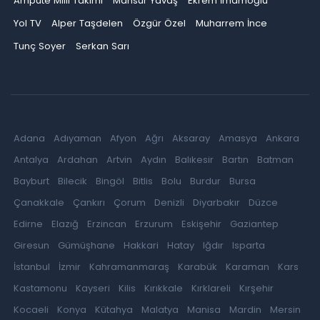
Ampute Milli Takımı
Mansur Yavaş
Ekrem İmamoğlu
Yol TV
Alper Taşdelen
Özgür Özel
Muharrem İnce
Tunç Soyer
Serkan Sarı
Adana
Adıyaman
Afyon
Ağrı
Aksaray
Amasya
Ankara
Antalya
Ardahan
Artvin
Aydın
Balıkesir
Bartın
Batman
Bayburt
Bilecik
Bingöl
Bitlis
Bolu
Burdur
Bursa
Çanakkale
Çankırı
Çorum
Denizli
Diyarbakır
Düzce
Edirne
Elazığ
Erzincan
Erzurum
Eskişehir
Gaziantep
Giresun
Gümüşhane
Hakkari
Hatay
Iğdır
Isparta
İstanbul
İzmir
Kahramanmaraş
Karabük
Karaman
Kars
Kastamonu
Kayseri
Kilis
Kırıkkale
Kırklareli
Kırşehir
Kocaeli
Konya
Kütahya
Malatya
Manisa
Mardin
Mersin