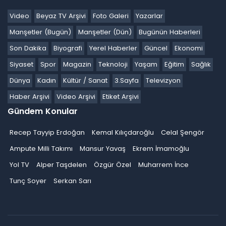
Video
Beyaz TV Arşivi
Foto Galeri
Yazarlar
Manşetler (Bugün)
Manşetler (Dün)
Bugünün Haberleri
Son Dakika
Biyografi
Yerel Haberler
Güncel
Ekonomi
Siyaset
Spor
Magazin
Teknoloji
Yaşam
Eğitim
Sağlık
Dünya
Kadın
Kültür / Sanat
3.Sayfa
Televizyon
Haber Arşivi
Video Arşivi
Etiket Arşivi
Gündem Konular
Recep Tayyip Erdoğan
Kemal Kılıçdaroğlu
Celal Şengör
Ampute Milli Takımı
Mansur Yavaş
Ekrem İmamoğlu
Yol TV
Alper Taşdelen
Özgür Özel
Muharrem İnce
Tunç Soyer
Serkan Sarı