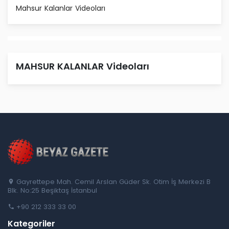
Mahsur Kalanlar Videoları
MAHSUR KALANLAR Videoları
Gayrettepe Mah. Cemil Arslan Güder Sk. Otim İş Merkezi B
Blk. No:25 Beşiktaş İstanbul
+90 212 333 33 00
Kategoriler