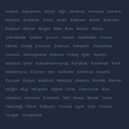
Adana
Adıyaman
Afyon
Ağrı
Aksaray
Amasya
Ankara
Antalya
Ardahan
Artvin
Aydın
Balıkesir
Bartın
Batman
Bayburt
Bilecik
Bingöl
Bitlis
Bolu
Burdur
Bursa
Çanakkale
Çankırı
Çorum
Denizli
Diyarbakır
Düzce
Edirne
Elazığ
Erzincan
Erzurum
Eskişehir
Gaziantep
Giresun
Gümüşhane
Hakkari
Hatay
Iğdır
Isparta
İstanbul
İzmir
Kahramanmaraş
Karabük
Karaman
Kars
Kastamonu
Kayseri
Kilis
Kırıkkale
Kırklareli
Kırşehir
Kocaeli
Konya
Kütahya
Malatya
Manisa
Mardin
Mersin
Muğla
Muş
Nevşehir
Niğde
Ordu
Osmaniye
Rize
Sakarya
Samsun
Şanlıurfa
Siirt
Sinop
Şırnak
Sivas
Tekirdağ
Tokat
Trabzon
Tunceli
Uşak
Van
Yalova
Yozgat
Zonguldak