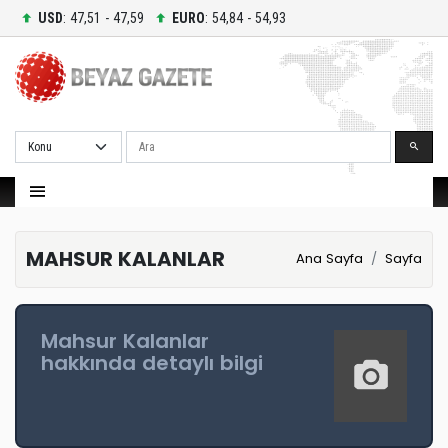
USD
: 47,51 - 47,59
EURO
: 54,84 - 54,93
Ara
MAHSUR KALANLAR
Ana Sayfa
Sayfa
Mahsur Kalanlar
hakkında detaylı bilgi