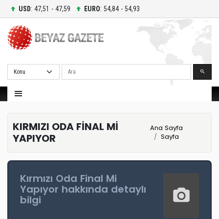
USD
: 47,51 - 47,59
EURO
: 54,84 - 54,93
Ara
KIRMIZI ODA FİNAL Mİ
Ana Sayfa
YAPIYOR
Sayfa
Kırmızı Oda Final Mi
Yapıyor hakkında detaylı
bilgi