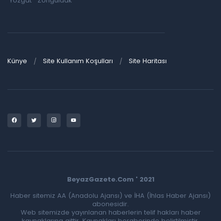
Yozgat
Zonguldak
Künye
Site Kullanım Koşulları
Site Haritası
BeyazGazete.Com ' 2021
Haber sitemiz AA (Anadolu Ajansı) ve İHA (İhlas Haber Ajansı)
abonesidir.
Web sitemizde yayınlanan haberlerin telif hakları haber
kaynaklarına aittir. Kaynakları beraberinde belirtilmiştir.