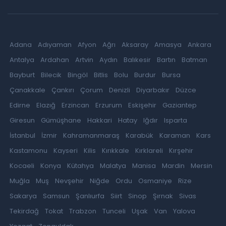
Adana
Adıyaman
Afyon
Ağrı
Aksaray
Amasya
Ankara
Antalya
Ardahan
Artvin
Aydın
Balıkesir
Bartın
Batman
Bayburt
Bilecik
Bingöl
Bitlis
Bolu
Burdur
Bursa
Çanakkale
Çankırı
Çorum
Denizli
Diyarbakır
Düzce
Edirne
Elazığ
Erzincan
Erzurum
Eskişehir
Gaziantep
Giresun
Gümüşhane
Hakkari
Hatay
Iğdır
Isparta
İstanbul
İzmir
Kahramanmaraş
Karabük
Karaman
Kars
Kastamonu
Kayseri
Kilis
Kırıkkale
Kırklareli
Kırşehir
Kocaeli
Konya
Kütahya
Malatya
Manisa
Mardin
Mersin
Muğla
Muş
Nevşehir
Niğde
Ordu
Osmaniye
Rize
Sakarya
Samsun
Şanlıurfa
Siirt
Sinop
Şırnak
Sivas
Tekirdağ
Tokat
Trabzon
Tunceli
Uşak
Van
Yalova