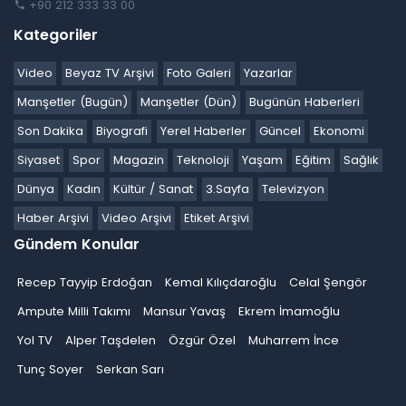
+90 212 333 33 00
Kategoriler
Video
Beyaz TV Arşivi
Foto Galeri
Yazarlar
Manşetler (Bugün)
Manşetler (Dün)
Bugünün Haberleri
Son Dakika
Biyografi
Yerel Haberler
Güncel
Ekonomi
Siyaset
Spor
Magazin
Teknoloji
Yaşam
Eğitim
Sağlık
Dünya
Kadın
Kültür / Sanat
3.Sayfa
Televizyon
Haber Arşivi
Video Arşivi
Etiket Arşivi
Gündem Konular
Recep Tayyip Erdoğan
Kemal Kılıçdaroğlu
Celal Şengör
Ampute Milli Takımı
Mansur Yavaş
Ekrem İmamoğlu
Yol TV
Alper Taşdelen
Özgür Özel
Muharrem İnce
Tunç Soyer
Serkan Sarı