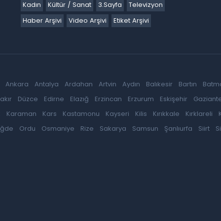
Kadın
Kültür / Sanat
3.Sayfa
Televizyon
Haber Arşivi
Video Arşivi
Etiket Arşivi
Ankara
Antalya
Ardahan
Artvin
Aydın
Balıkesir
Bartın
Batm
akır
Düzce
Edirne
Elazığ
Erzincan
Erzurum
Eskişehir
Gaziant
k
Karaman
Kars
Kastamonu
Kayseri
Kilis
Kırıkkale
Kırklareli
iğde
Ordu
Osmaniye
Rize
Sakarya
Samsun
Şanlıurfa
Siirt
S