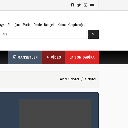
ayyip Erdoğan
-
Putin
-
Devlet Bahçeli
-
Kemal Kılıçdaroğlu
Ara
MANŞETLER
VİDEO
SON DAKİKA
Ana Sayfa
Sayfa