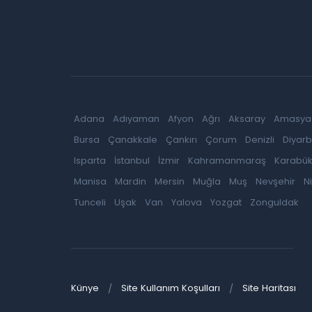
Adana
Adıyaman
Afyon
Ağrı
Aksaray
Amasya
Bursa
Çanakkale
Çankırı
Çorum
Denizli
Diyarb
Isparta
İstanbul
İzmir
Kahramanmaraş
Karabü
Manisa
Mardin
Mersin
Muğla
Muş
Nevşehir
N
Tunceli
Uşak
Van
Yalova
Yozgat
Zonguldak
Künye
Site Kullanım Koşulları
Site Haritası