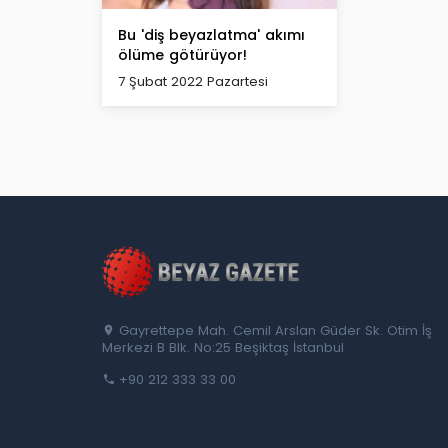
Bu 'diş beyazlatma' akımı
ölüme götürüyor!
7 Şubat 2022 Pazartesi
Gayrettepe Mah. Cemil Arslan Güder Sk. Otim İş
Merkezi B Blk. No:25 Beşiktaş İstanbul
+90 212 333 33 00