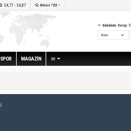
O
: 54,77 - 54,87
Ankara
º22
Gündem:
Recep T
SPOR
MAGAZİN
i