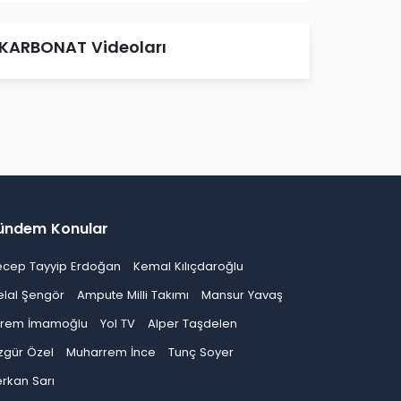
KARBONAT Videoları
ündem Konular
ecep Tayyip Erdoğan
Kemal Kılıçdaroğlu
elal Şengör
Ampute Milli Takımı
Mansur Yavaş
krem İmamoğlu
Yol TV
Alper Taşdelen
zgür Özel
Muharrem İnce
Tunç Soyer
rkan Sarı