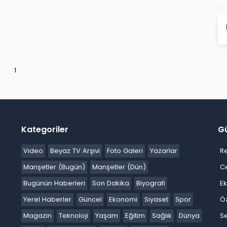
1
Kategoriler
G
Video
Beyaz TV Arşivi
Foto Galeri
Yazarlar
R
Manşetler (Bugün)
Manşetler (Dün)
C
Bugünün Haberleri
Son Dakika
Biyografi
E
Yerel Haberler
Güncel
Ekonomi
Siyaset
Spor
Ö
Magazin
Teknoloji
Yaşam
Eğitim
Sağlık
Dünya
Se