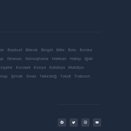
an
Bayburt
Bilecik
Bingöl
Bitlis
Bolu
Burdur
ep
Giresun
Gümüşhane
Hakkari
Hatay
Iğdır
Kırşehir
Kocaeli
Konya
Kütahya
Malatya
inop
Şırnak
Sivas
Tekirdağ
Tokat
Trabzon